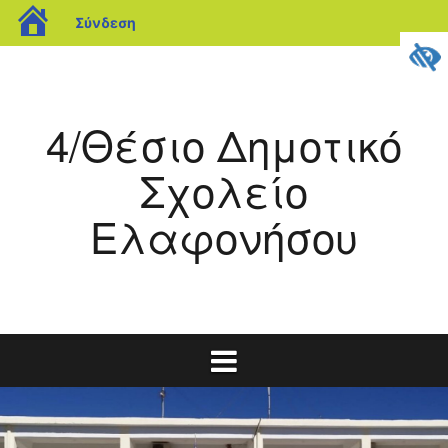
blogs.sch.gr
Σύνδεση
Μετάβαση
σε
περιεχόμενο
4/Θέσιο Δημοτικό
Σχολείο
Ελαφονήσου