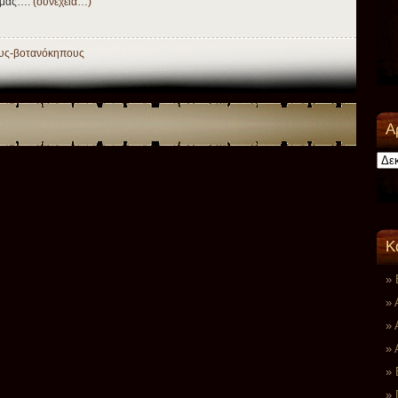
ι μας….
(συνέχεια…)
ους-βοτανόκηπους
Α
Αρχεί
K