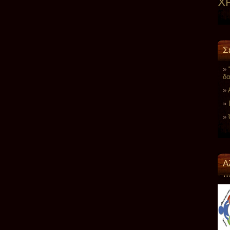
Χ
Σ
δα
A
…