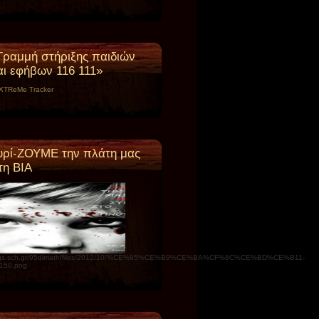
Γραμμή στήριξης παιδιών
αι εφήβων 116 111»
υρί-ΖΟΥΜΕ την πλάτη μας
τη ΒΙΑ
ogs.sch.gr/95dimath/files/2012/10/%CE%95%CE%B9%CE%BA%CF%8C%CE%BD%CE%B11-
150.png