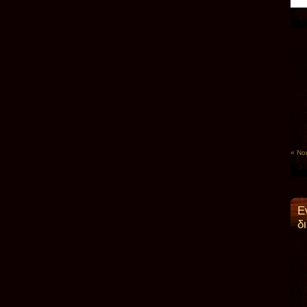
« Νο
Ε
δ