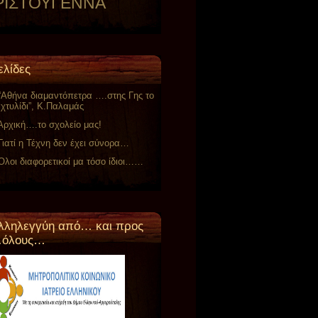
ΡΙΣΤΟΥΓΕΝΝΑ
ελίδες
“Αθήνα διαμαντόπετρα ….στης Γης το
χτυλίδι”, Κ.Παλαμάς
Αρχική….το σχολείο μας!
Γιατί η Τέχνη δεν έχει σύνορα…
Όλοι διαφορετικοί μα τόσο ίδιοι……
λληλεγγύη από… και προς
όλους…