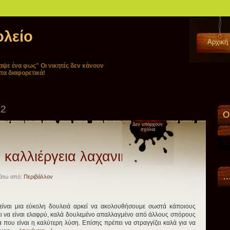
ολείο
Αρχική
ναψε ένα φως" Oι νικητές δεν κάνουν
τα διαφορετικά!
12
Ο
Δεν υπάρχουν
σχόλια
καλλιέργεια λαχανικών
…
άτω από:
Περιβάλλον
ίναι μια εύκολη δουλειά αρκεί να ακολουθήσουμε σωστά κάποιους
ει να είναι ελαφρύ, καλά δουλεμένο απαλλαγμένο από άλλους σπόρους
που είναι η καλύτερη λύση. Επίσης πρέπει να στραγγίζει καλά για να