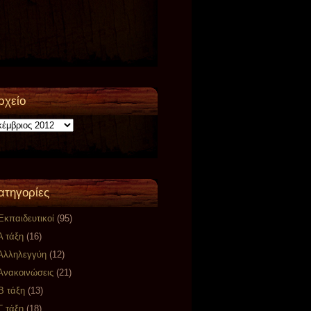
ρχείο
ο
ατηγορίες
Eκπαιδευτικοί
(95)
Α τάξη
(16)
Αλληλεγγύη
(12)
Ανακοινώσεις
(21)
Β τάξη
(13)
Γ τάξη
(18)