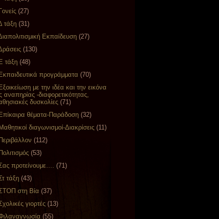
Γονείς
(27)
Δ τάξη
(31)
Διαπολιτισμική Εκπαίδευση
(27)
Δράσεις
(130)
Ε τάξη
(48)
Εκπαιδευτικά προγράμματα
(70)
Εξοικείωση με την ιδέα και την εικόνα
ς αναπηρίας -διαφορετικότητας,
θησιακές δυσκολίες
(71)
Επίκαιρα θέματα-Παράδοση
(32)
Μαθητικοί διαγωνισμοί-Διακρίσεις
(11)
Περιβάλλον
(112)
Πολιτισμός
(53)
Σας προτείνουμε….
(71)
Στ τάξη
(43)
ΣΤΟΠ στη Βία
(37)
Σχολικές γιορτές
(13)
Φιλαναγνωσία
(55)