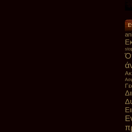
Ε
an
Eκ
sto
Ό
ά
Ακ
Ασφ
Γε
Δι
Δ
Ει
Ε
π