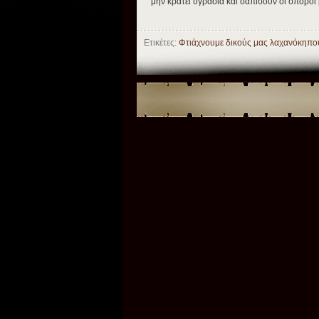
μην κρατεί υγρασία και σαπίσουν οι σπόρο
Ετικέτες:
Φτιάχνουμε δικούς μας λαχανόκηπ