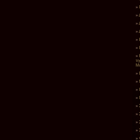
τη
Μα