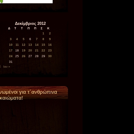
Δεκέμβριος 2012
Δ
Τ
Τ
Π
Π
Σ
Κ
1
2
3
4
5
6
7
8
9
10
11
12
13
14
15
16
17
18
19
20
21
22
23
24
25
26
27
28
29
30
31
έ
Ιαν »
νωμένοι για τ΄ανθρώπινα
ικαιώματα!