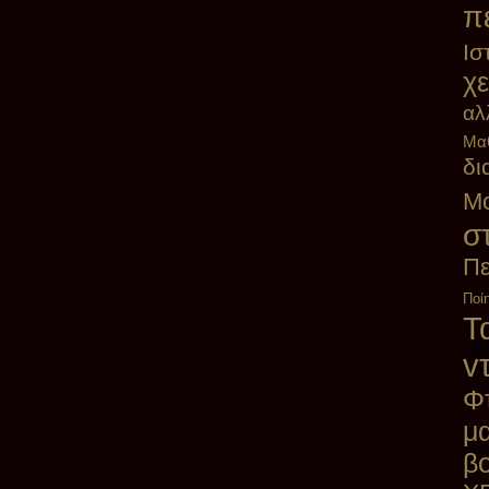
π
Ισ
χε
αλ
Μα
δι
Μο
σ
Πε
Ποί
Τα
v
Φ
μ
β