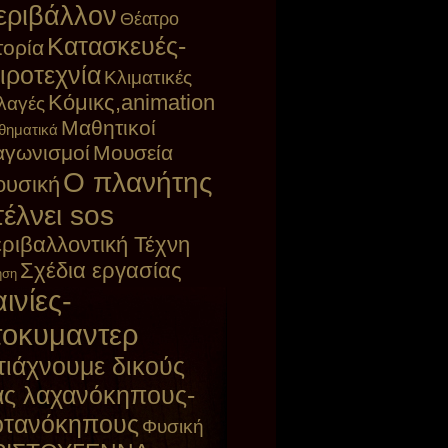
εριβάλλον
Θέατρο
Κατασκευές-
τορία
ιροτεχνία
Κλιματικές
Κόμικς,animation
λαγές
Μαθητικοί
θηματικά
αγωνισμοί
Μουσεία
Ο πλανήτης
υσική
τέλνει sos
ριβαλλοντική Τέχνη
Σχέδια εργασίας
ηση
ινίες-
τοκυμαντερ
τιάχνουμε δικούς
ας λαχανόκηπους-
οτανόκηπους
Φυσική