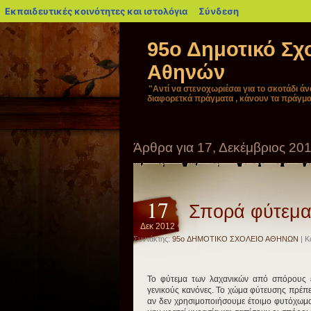
blogs.sch.gr
Εκπαιδευτικές κοινότητες και ιστολόγια
Σύνδεση
95ο Δημοτικό Σχ
Αθηνών
"Αντί να στενοχωριέσαι για το σκοτάδι ά
διαφορετκά πράγματα , κάνουν τα πράγμα
Άρθρα για 17, Δεκέμβριος 20
17
Σπορά φύτεμα 
Δεκ 2012
Συντάκτης:
95o ΔΗΜΟΤΙΚΟ ΣΧΟΛΕΙΟ ΑΘΗΝΩΝ
| Κ
Το φύτεμα των λαχανικών από σπόρους ε
γενικούς κανόνες. Το χώμα φύτευσης πρέπ
αν δεν χρησιμοποιήσουμε έτοιμο φυτόχωμα 