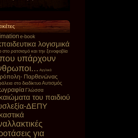
τικέτες
imation
e-book
παιδευτικα λογισμικά
p στο ρατσισμό και την ξενοφοβία
που υπάρχουν
νθρωποι...
Αγγλικά
ρόπολη- Παρθενώνας
Αυτισμός
άλεια στο διαδίκτυο
ωγραφία
Γλώσσα
καιώματα του παιδιού
υσλεξία-ΔΕΠΥ
καστικά
ναλλακτικές
ροτάσεις για