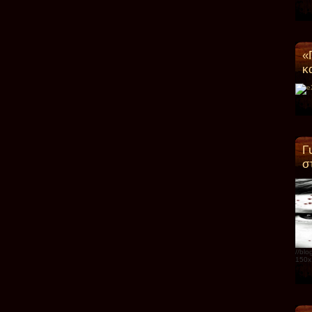
«
κ
Γ
σ
//bl
150x