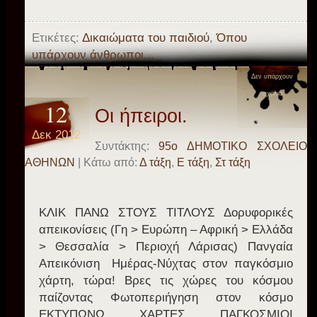
Ετικέτες:
Δικαιώματα του παιδιού
,
Όπου
υπάρχουν άνθρωποι...
Δεν υπάρχουν
σχόλια
12
Οι ήπειροι.
Δεκ 2012
Συντάκτης:
95o ΔΗΜΟΤΙΚΟ ΣΧΟΛΕΙΟ
ΑΘΗΝΩΝ
| Κάτω από:
Δ τάξη
,
Ε τάξη
,
Στ τάξη
ΚΛΙΚ ΠΑΝΩ ΣΤΟΥΣ ΤΙΤΛΟΥΣ Δορυφορικές
απεικονίσεις (Γη > Ευρώπη – Αφρική > Ελλάδα
> Θεσσαλία > Περιοχή Λάρισας) Πανγαία
Απεικόνιση Ημέρας-Νύχτας στον παγκόσμιο
χάρτη, τώρα! Βρες τις χώρες του κόσμου
παίζοντας Φωτοπεριήγηση στον κόσμο
ΕΚΤΥΠΩΝΩ ΧΑΡΤΕΣ ΠΑΓΚΟΣΜΙΟΙ