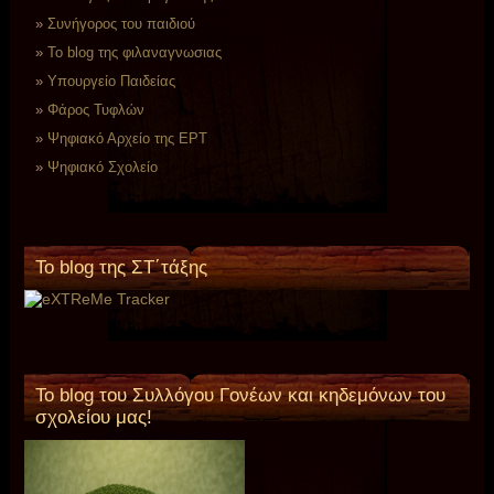
Συνήγορος του παιδιού
Το blog της φιλαναγνωσιας
Υπουργείο Παιδείας
Φάρος Τυφλών
Ψηφιακό Αρχείο της ΕΡΤ
Ψηφιακό Σχολείο
To blog της ΣΤ΄τάξης
Το blog του Συλλόγου Γονέων και κηδεμόνων του
σχολείου μας!