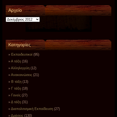
Αρχείο
Αρχείο
Kατηγορίες
Eκπαιδευτικοί
(95)
Α τάξη
(16)
Αλληλεγγύη
(12)
Ανακοινώσεις
(21)
Β τάξη
(13)
Γ τάξη
(18)
Γονείς
(27)
Δ τάξη
(31)
Διαπολιτισμική Εκπαίδευση
(27)
Δράσεις
(130)