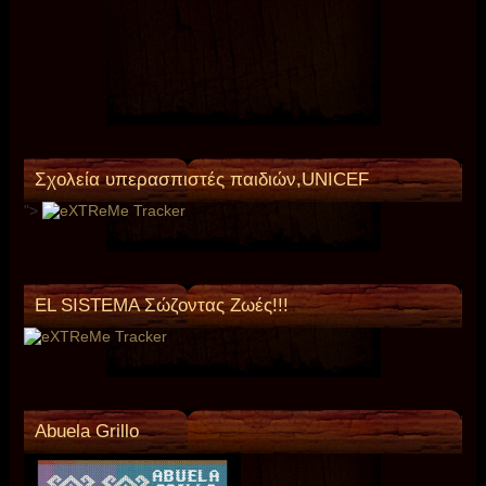
Σχολεία υπερασπιστές παιδιών,UNICEF
">
EL SISTEMA Σώζοντας Ζωές!!!
Abuela Grillo