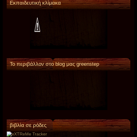
Εκπαιδευτική κλίμακα
Το περιβάλλον στο blog μας greenstep
βιβλία σε ρόδες