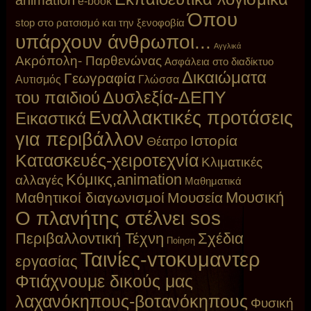
e-book
Όπου
stop στο ρατσισμό και την ξενοφοβία
υπάρχουν άνθρωποι...
Αγγλικά
Ακρόπολη- Παρθενώνας
Ασφάλεια στο διαδίκτυο
Δικαιώματα
Γεωγραφία
Αυτισμός
Γλώσσα
Δυσλεξία-ΔΕΠΥ
του παιδιού
Εναλλακτικές προτάσεις
Εικαστικά
για περιβάλλον
Ιστορία
Θέατρο
Κατασκευές-χειροτεχνία
Κλιματικές
Κόμικς,animation
αλλαγές
Μαθηματικά
Μουσική
Μαθητικοί διαγωνισμοί
Μουσεία
Ο πλανήτης στέλνει sos
Περιβαλλοντική Τέχνη
Σχέδια
Ποίηση
Ταινίες-vτοκυμαντερ
εργασίας
Φτιάχνουμε δικούς μας
λαχανόκηπους-βοτανόκηπους
Φυσική