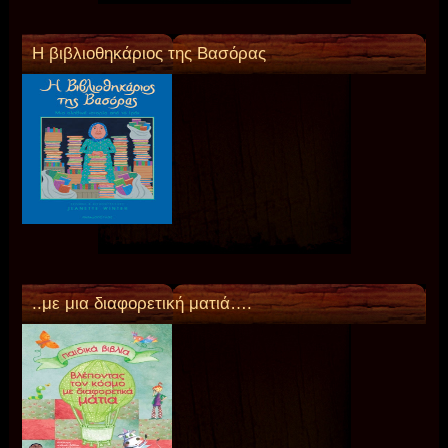
Η βιβλιοθηκάριος της Βασόρας
..με μια διαφορετική ματιά….