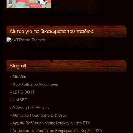
Δίκτυο για τα δικαιώματα του παιδιού!
Blogroll
AlfaVita
Koυκλοθέατρο Αγιουσάγια
LET'S DO IT
UNISEF
Α΄Δ/νση Π.Ε.Αθηνών
Αθηναϊκό Πρακτορείο Ειδήσεων
Αρχεία Βοήθειας χρήσης Ιστολογίου στο ΠΣΔ
Ασφάλεια στο Διαδίκτυο-Ενημερωτικός Κόμβος ΠΣΔ