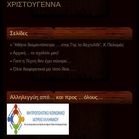
ΧΡΙΣΤΟΥΓΕΝΝΑ
Σελίδες
“Αθήνα διαμαντόπετρα ….στης Γης το δαχτυλίδι”, Κ.Παλαμάς
Αρχική….το σχολείο μας!
Γιατί η Τέχνη δεν έχει σύνορα…
Όλοι διαφορετικοί μα τόσο ίδιοι……
Aλληλεγγύη από… και προς …όλους…