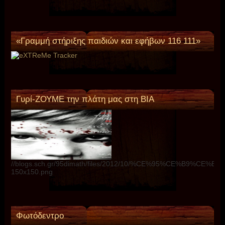
«Γραμμή στήριξης παιδιών και εφήβων 116 111»
Γυρί-ΖΟΥΜΕ την πλάτη μας στη ΒΙΑ
//blogs.sch.gr/95dimath/files/2012/10/%CE%95%CE%B9%C
150x150.png
Φωτόδεντρο