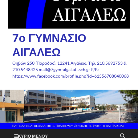
7ο ΓΥΜΝΑΣΙΟ
ΑΙΓΑΛΕΩ
Θηβών 250 (Πάροδος), 12241 Αιγάλεω. Τηλ. 210.5692753 &
210.5448425 mail@7gym-aigal.att.sch.gr F/B:
https://www.facebook.com/profile.php?id=61556708040068
ΚΎΡΙΟ ΜΕΝΟΎ