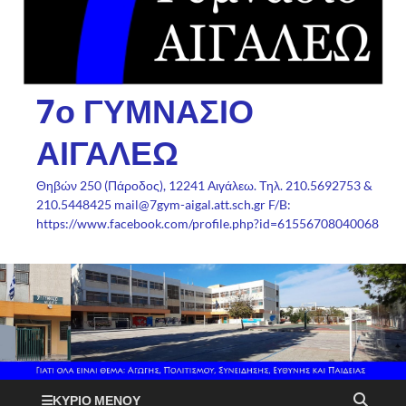
7ο ΓΥΜΝΑΣΙΟ
ΑΙΓΑΛΕΩ
Θηβών 250 (Πάροδος), 12241 Αιγάλεω. Τηλ. 210.5692753 &
210.5448425 mail@7gym-aigal.att.sch.gr F/B:
https://www.facebook.com/profile.php?id=61556708040068
ΚΎΡΙΟ ΜΕΝΟΎ