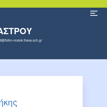
ΑΣΤΡΟΥ
5dim-oraiok.thess.sch.gr
ήκης