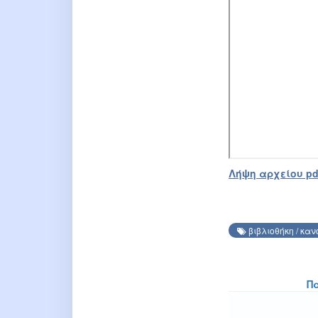
Λήψη αρχείου pd
βιβλιοθήκη
/
καν
Π