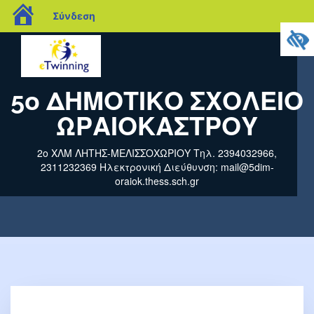
blogs.sch.gr
Σύνδεση
5ο ΔΗΜΟΤΙΚΟ ΣΧΟΛΕΙΟ
ΩΡΑΙΟΚΑΣΤΡΟΥ
2ο ΧΛΜ ΛΗΤΗΣ-ΜΕΛΙΣΣΟΧΩΡΙΟΥ Τηλ. 2394032966,
2311232369 Ηλεκτρονική Διεύθυνση: mail@5dim-
oraiok.thess.sch.gr