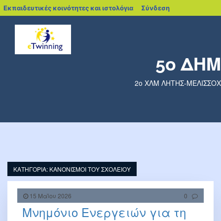
blogs.sch.gr
Εκπαιδευτικές κοινότητες και ιστολόγια
Σύνδεση
5ο ΔΗ
2ο ΧΛΜ ΛΗΤΗΣ-ΜΕΛΙΣΣΟΧΩΡ
ΚΑΤΗΓΟΡΊΑ:
ΚΑΝΟΝΙΣΜΟΙ ΤΟΥ ΣΧΟΛΕΙΟΥ
15 Μαΐου 2026
0
Μνημόνιο Ενεργειών για τη