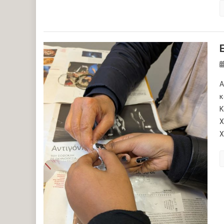
Α
κ
Κ
Χ
Χ