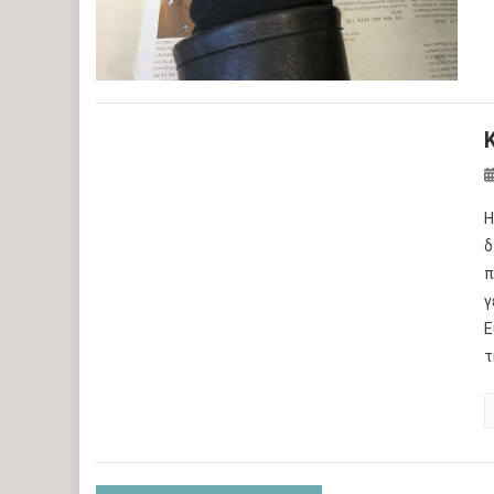
Η
δ
π
γ
Ε
τ