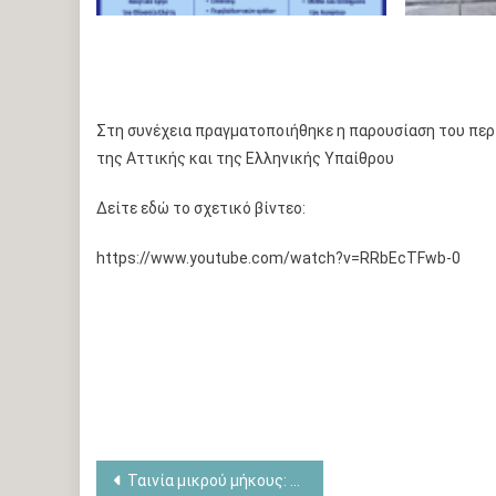
Στη συνέχεια πραγματοποιήθηκε η παρουσίαση του περ
της Αττικής και της Ελληνικής Υπαίθρου
Δείτε εδώ το σχετικό βίντεο:
https://www.youtube.com/watch?v=RRbEcTFwb-0
Πλοήγηση
Ταινία μικρού μήκους: Μέχρι να συμβεί σ’ εσένα