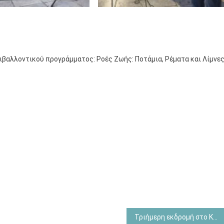
ιβαλλοντικού προγράμματος: Ροές Ζωής: Ποτάμια, Ρέματα και Λίμνε
Τριήμερη εκδρομή στο ΚΕΠΕΑ Καρπενησίου