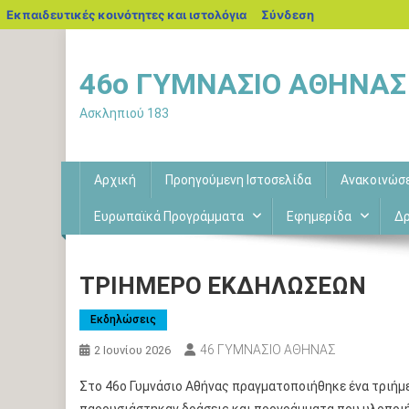
blogs.sch.gr
Εκπαιδευτικές κοινότητες και ιστολόγια
Σύνδεση
Μεταπηδήστε
στο
46o ΓΥΜΝΑΣΙΟ ΑΘΗΝΑΣ
περιεχόμενο
Ασκληπιού 183
Αρχική
Προηγούμενη Ιστοσελίδα
Ανακοινώσ
Ευρωπαϊκά Προγράμματα
Εφημερίδα
Δρ
ΤΡΙΗΜΕΡΟ ΕΚΔΗΛΩΣΕΩΝ
Εκδηλώσεις
46 ΓΥΜΝΑΣΙΟ ΑΘΗΝΑΣ
2 Ιουνίου 2026
Στο 46ο Γυμνάσιο Αθήνας πραγματοποιήθηκε ένα τριήμε