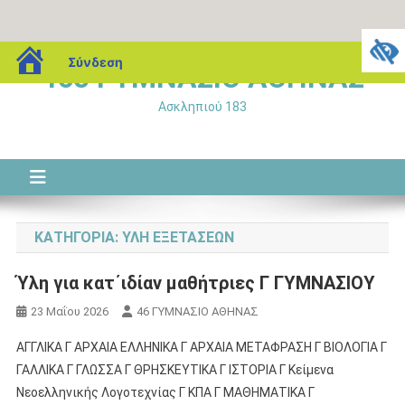
Μεταπηδήστε
blogs.sch.gr
Σύνδεση
46o ΓΥΜΝΑΣΙΟ ΑΘΗΝΑΣ
στο
περιεχόμενο
Ασκληπιού 183
ΚΑΤΗΓΟΡΊΑ:
ΎΛΗ ΕΞΕΤΆΣΕΩΝ
Ύλη για κατ΄ιδίαν μαθήτριες Γ ΓΥΜΝΑΣΙΟΥ
23 Μαΐου 2026
46 ΓΥΜΝΑΣΙΟ ΑΘΗΝΑΣ
ΑΓΓΛΙΚΑ Γ ΑΡΧΑΙΑ ΕΛΛΗΝΙΚΑ Γ ΑΡΧΑΙΑ ΜΕΤΑΦΡΑΣΗ Γ ΒΙΟΛΟΓΙΑ Γ
ΓΑΛΛΙΚΑ Γ ΓΛΩΣΣΑ Γ ΘΡΗΣΚΕΥΤΙΚΑ Γ ΙΣΤΟΡΙΑ Γ Κείμενα
Νεοελληνικής Λογοτεχνίας Γ ΚΠΑ Γ ΜΑΘΗΜΑΤΙΚΑ Γ