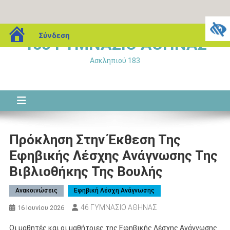
Μεταπηδήστε
blogs.sch.gr
Σύνδεση
46o ΓΥΜΝΑΣΙΟ ΑΘΗΝΑΣ
στο
περιεχόμενο
Ασκληπιού 183
Πρόκληση Στην Έκθεση Της
Εφηβικής Λέσχης Ανάγνωσης Της
Βιβλιοθήκης Της Βουλής
Ανακοινώσεις
Εφηβική Λέσχη Ανάγνωσης
46 ΓΥΜΝΑΣΙΟ ΑΘΗΝΑΣ
16 Ιουνίου 2026
Οι μαθητές και οι μαθήτριες της Εφηβικής Λέσχης Ανάγνωσης