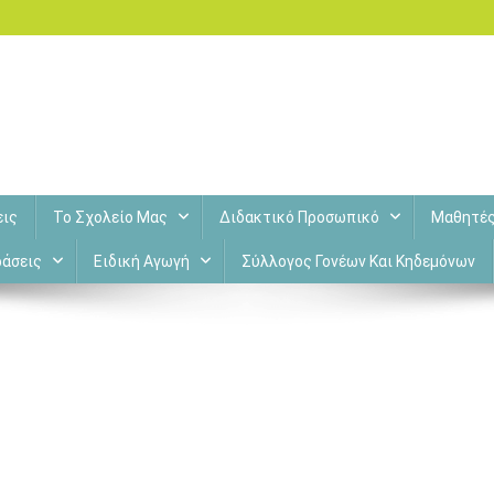
εις
Το Σχολείο Μας
Διδακτικό Προσωπικό
Μαθητέ
άσεις
Ειδική Αγωγή
Σύλλογος Γονέων Και Κηδεμόνων