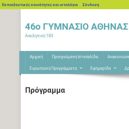
blogs.sch.gr
Εκπαιδευτικές κοινότητες και ιστολόγια
Σύνδεση
Μεταπηδήστε
στο
46o ΓΥΜΝΑΣΙΟ ΑΘΗΝΑΣ
περιεχόμενο
Ασκληπιού 183
Αρχική
Προηγούμενη Ιστοσελίδα
Ανακοινώσ
Ευρωπαϊκά Προγράμματα
Εφημερίδα
Δρ
Πρόγραμμα