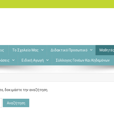
εις
Το Σχολείο Μας
Διδακτικό Προσωπικό
Μαθητέ
άσεις
Ειδική Αγωγή
Σύλλογος Γονέων Και Κηδεμόνων
τε, δοκιμάστε την αναζήτηση.