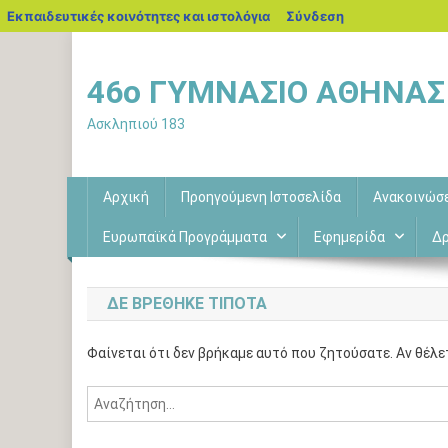
blogs.sch.gr
Εκπαιδευτικές κοινότητες και ιστολόγια
Σύνδεση
Μεταπηδήστε
στο
46o ΓΥΜΝΑΣΙΟ ΑΘΗΝΑΣ
περιεχόμενο
Ασκληπιού 183
Αρχική
Προηγούμενη Ιστοσελίδα
Ανακοινώσ
Ευρωπαϊκά Προγράμματα
Εφημερίδα
Δρ
ΔΕ ΒΡΈΘΗΚΕ ΤΊΠΟΤΑ
Φαίνεται ότι δεν βρήκαμε αυτό που ζητούσατε. Αν θέλε
Αναζήτηση
για: