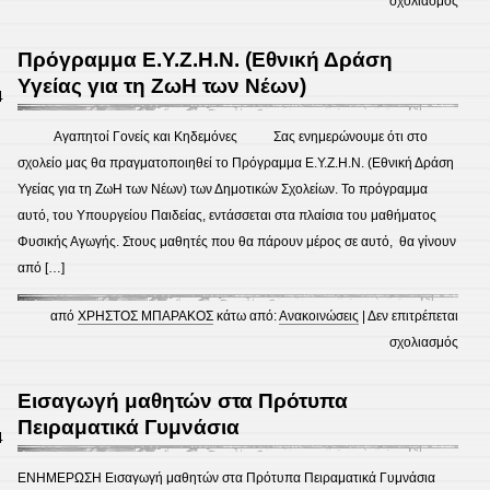
στο
σχολιασμός
ΕΚΠΑ
ΠΡΟ
Πρόγραμμα Ε.Υ.Ζ.Η.Ν. (Εθνική Δράση
2013
Υγείας για τη ΖωΗ των Νέων)
4
2014
Αγαπητοί Γονείς και Κηδεμόνες Σας ενημερώνουμε ότι στο
σχολείο μας θα πραγματοποιηθεί το Πρόγραμμα Ε.Υ.Ζ.Η.Ν. (Εθνική Δράση
Υγείας για τη ΖωΗ των Νέων) των Δημοτικών Σχολείων. Το πρόγραμμα
αυτό, του Υπουργείου Παιδείας, εντάσσεται στα πλαίσια του μαθήματος
Φυσικής Αγωγής. Στους μαθητές που θα πάρουν μέρος σε αυτό, θα γίνουν
από […]
από
ΧΡΗΣΤΟΣ ΜΠΑΡΑΚΟΣ
κάτω από:
Ανακοινώσεις
|
Δεν επιτρέπεται
στο
σχολιασμός
Πρόγ
Ε.Υ.Ζ
Εισαγωγή μαθητών στα Πρότυπα
(Εθνι
Πειραματικά Γυμνάσια
4
Δράσ
Υγεία
ΕΝΗΜΕΡΩΣΗ Εισαγωγή μαθητών στα Πρότυπα Πειραματικά Γυμνάσια