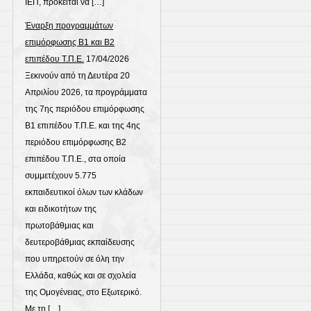
ΙΕΠ, πρόκειται να […]
Έναρξη προγραμμάτων
επιμόρφωσης Β1 και Β2
επιπέδου Τ.Π.Ε.
17/04/2026
Ξεκινούν από τη Δευτέρα 20
Απριλίου 2026, τα προγράμματα
της 7ης περιόδου επιμόρφωσης
Β1 επιπέδου Τ.Π.Ε. και της 4ης
περιόδου επιμόρφωσης Β2
επιπέδου Τ.Π.Ε., στα οποία
συμμετέχουν 5.775
εκπαιδευτικοί όλων των κλάδων
και ειδικοτήτων της
πρωτοβάθμιας και
δευτεροβάθμιας εκπαίδευσης
που υπηρετούν σε όλη την
Ελλάδα, καθώς και σε σχολεία
της Ομογένειας, στο Εξωτερικό.
Με τη […]