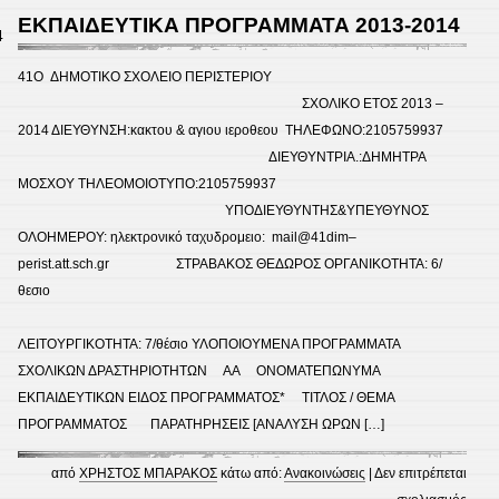
στο
ΕΚΠΑΙΔΕΥΤΙΚΑ ΠΡΟΓΡΑΜΜΑΤΑ 2013-2014
4
Μουσ
της
41Ο ΔΗΜΟΤΙΚΟ ΣΧΟΛΕΙΟ ΠΕΡΙΣΤΕΡΙΟΥ
Ακρό
ΣΧΟΛΙΚΟ ΕΤΟΣ 2013 –
2014 ΔΙΕΥΘΥΝΣΗ:κακτου & αγιου ιεροθεου ΤΗΛΕΦΩΝΟ:2105759937
ΔΙΕΥΘΥΝΤΡΙΑ.:ΔΗΜΗΤΡΑ
ΜΟΣΧΟΥ ΤΗΛΕΟΜΟΙΟΤΥΠΟ:2105759937
ΥΠΟΔΙΕΥΘΥΝΤΗΣ&YΠΕΥΘΥΝΟΣ
ΟΛΟΗΜΕΡΟΥ: ηλεκτρονικό ταχυδρομειο: mail@41dim–
perist.att.sch.gr ΣΤΡΑΒΑΚΟΣ ΘΕΔΩΡΟΣ ΟΡΓΑΝΙΚΟΤΗΤΑ: 6/
θεσιο
ΛΕΙΤΟΥΡΓΙΚΟΤΗΤΑ: 7/θέσιο ΥΛΟΠΟΙΟΥΜΕΝΑ ΠΡΟΓΡΑΜΜΑΤΑ
ΣΧΟΛΙΚΩΝ ΔΡΑΣΤΗΡΙΟΤΗΤΩΝ ΑΑ ΟΝΟΜΑΤΕΠΩΝΥΜΑ
ΕΚΠΑΙΔΕΥΤΙΚΩΝ ΕΙΔΟΣ ΠΡΟΓΡΑΜΜΑΤΟΣ* ΤΙΤΛΟΣ / ΘΕΜΑ
ΠΡΟΓΡΑΜΜΑΤΟΣ ΠΑΡΑΤΗΡΗΣΕΙΣ [ΑΝΑΛΥΣΗ ΩΡΩΝ […]
από
ΧΡΗΣΤΟΣ ΜΠΑΡΑΚΟΣ
κάτω από:
Ανακοινώσεις
|
Δεν επιτρέπεται