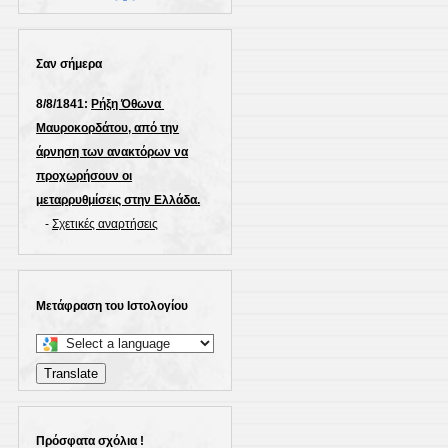
Σαν σήμερα
8/8/1841:
Ρήξη Όθωνα 
Μαυροκορδάτου, από την
άρνηση των ανακτόρων να
προχωρήσουν οι
μεταρρυθμίσεις στην Ελλάδα.
-
Σχετικές αναρτήσεις
Μετάφραση του Ιστολογίου
Select
a
Translate
language
to
translate
Πρόσφατα σχόλια !