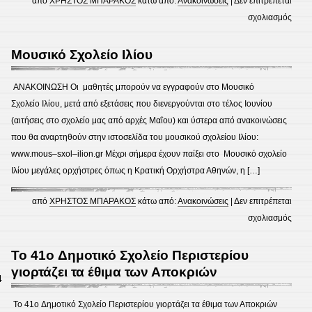
από
ΧΡΗΣΤΟΣ ΜΠΑΡΑΚΟΣ
κάτω από:
Ανακοινώσεις
|
Δεν επιτρέπεται
στο
σχολιασμός
Ενημ
γονέ
Μουσικό Σχολείο Ιλίου
ΑΝΑΚΟΙΝΩΣΗ Οι μαθητές μπορούν να εγγραφούν στο Μουσικό
Σχολείο Ιλίου, μετά από εξετάσεις που διενεργούνται στο τέλος Ιουνίου
(αιτήσεις στο σχολείο μας από αρχές Μαΐου) και ύστερα από ανακοινώσεις
που θα αναρτηθούν στην ιστοσελίδα του μουσικού σχολείου Ιλίου:
www.mous–sxol–ilion.gr Μέχρι σήμερα έχουν παίξει στο Μουσικό σχολείο
Ιλίου μεγάλες ορχήστρες όπως η Κρατική Ορχήστρα Αθηνών, η […]
από
ΧΡΗΣΤΟΣ ΜΠΑΡΑΚΟΣ
κάτω από:
Ανακοινώσεις
|
Δεν επιτρέπεται
στο
σχολιασμός
Μουσ
Σχολε
To 41o Δημοτικό Σχολείο Περιστερίου
Ιλίου
γιορτάζει τα έθιμα των Αποκριών
4
To 41o Δημοτικό Σχολείο Περιστερίου γιορτάζει τα έθιμα των Αποκριών