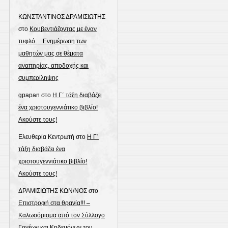
this
ΚΩΝΣΤΑΝΤΙΝΟΣ ΔΡΑΜΙΣΙΩΤΗΣ
page
στο
Κουβεντιάζοντας με έναν
τυφλό… Ενημέρωση των
μαθητών μας σε θέματα
αναπηρίας, αποδοχής και
συμπερίληψης
gpapan
στο
Η Γ΄ τάξη διαβάζει
ένα χριστουγεννιάτικο βιβλίο!
Ακούστε τους!
Ελευθερία Κεντρωτή
στο
Η Γ΄
τάξη διαβάζει ένα
χριστουγεννιάτικο βιβλίο!
Ακούστε τους!
ΔΡΑΜΙΣΙΩΤΗΣ ΚΩΝ/ΝΟΣ
στο
Επιστροφή στα θρανία!!! –
Καλωσόρισμα από τον Σύλλογο
Γονέων και Κηδεμόνων του