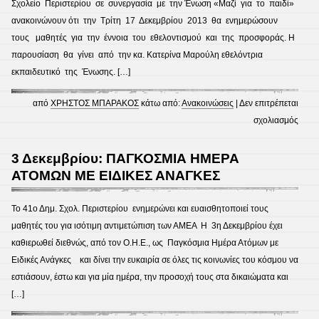
γιορ
Σχολείο Περιστερίου σε συνεργασία με την Ένωση «Μαζί για το παιδί»
διαφο
ανακοινώνουν ότι την Τρίτη 17 Δεκεμβρίου 2013 θα ενημερώσουν
τα
τους μαθητές για την έννοια του εθελοντισμού και της προσφοράς. Η
Χρισ
παρουσίαση θα γίνει από την κα. Κατερίνα Μαρούλη εθελόντρια
εκπαιδευτικό της Ένωσης. […]
από
ΧΡΗΣΤΟΣ ΜΠΑΡΑΚΟΣ
κάτω από:
Ανακοινώσεις
|
Δεν επιτρέπεται
στο
σχολιασμός
41ο
Δημ.
3 Δεκεμβρίου: ΠΑΓΚΟΣΜΙΑ ΗΜΕΡΑ
Σχολε
ΑΤΟΜΩΝ ΜΕ ΕΙΔΙΚΕΣ ΑΝΑΓΚΕΣ
Περισ
–
Το 41ο Δημ. Σχολ. Περιστερίου ενημερώνει και ευαισθητοποιεί τους
ΕΝΗ
μαθητές του για ισότιμη αντιμετώπιση των ΑΜΕΑ Η 3η Δεκεμβρίου έχει
καθιερωθεί διεθνώς, από τον Ο.Η.Ε., ως Παγκόσμια Ημέρα Ατόμων με
Ειδικές Ανάγκες και δίνει την ευκαιρία σε όλες τις κοινωνίες του κόσμου να
εστιάσουν, έστω και για μία ημέρα, την προσοχή τους στα δικαιώματα και
[…]