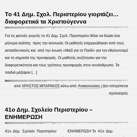
Τριώ
Καλή
Ιεραρ
Χρον
To 41 Δημ. Σχολ. Περιστερίου γιορτάζει…
Πρότ
!!!
διαφορετικά τα Χριστούγεννα
Παιδε
και
Για τις φετινές γιορτές τo 41 Δημ. Σχολ. Περιστερίου θέλει να δώσει ένα
Αγιό
μήνυμα αγάπης προς την κοινωνία. Οι μαθητές ενημερώθηκαν από τους
εκπαιδευτικούς και από την ένωση «Μαζί για το Παιδί» για τον εθελοντισμό
και τη σημασία της προσφοράς. Οι μαθητές συζήτησαν για την
διαφορετικότητα και τους τρόπους προσφοράς στον συνάνθρωπο. Τα
παιδιά μάζεψαν […]
από
ΧΡΗΣΤΟΣ ΜΠΑΡΑΚΟΣ
κάτω από:
Ανακοινώσεις
|
Δεν επιτρέπεται
στο
σχολιασμός
To
41
41ο Δημ. Σχολείο Περιστερίου –
Δημ.
ΕΝΗΜΕΡΩΣΗ
Σχολ.
Περισ
41ο Δημ. Σχολείο Περιστερίου ΕΝΗΜΕΡΩΣΗ Το 41ο Δημ.