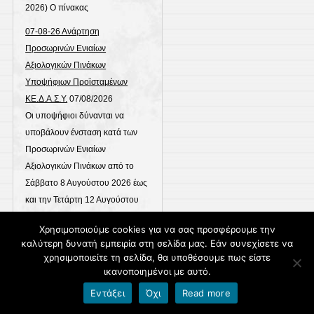
2026) Ο πίνακας
07-08-26 Ανάρτηση
Προσωρινών Ενιαίων
Αξιολογικών Πινάκων
Υποψήφιων Προϊσταμένων
ΚΕ.Δ.Α.Σ.Υ.
07/08/2026
Οι υποψήφιοι δύνανται να
υποβάλουν ένσταση κατά των
Προσωρινών Ενιαίων
Αξιολογικών Πινάκων από το
Σάββατο 8 Αυγούστου 2026 έως
και την Τετάρτη 12 Αυγούστου
2026 και ώρα 23:59. Η ένσταση
Χρησιμοποιούμε cookies για να σας προσφέρουμε την
υποβάλλεται αποκλειστικώς
καλύτερη δυνατή εμπειρία στη σελίδα μας. Εάν συνεχίσετε να
ηλεκτρονικά και μέσω της
χρησιμοποιείτε τη σελίδα, θα υποθέσουμε πως είστε
εφαρμογής υποβολής αιτήσεων
ικανοποιημένοι με αυτό.
Προϊσταμένων ΚΕ.Δ.Α.Σ.Υ.
Εντάξει
Όχι
Read more
(stelexi.minedu.gov.gr). Μετά τη