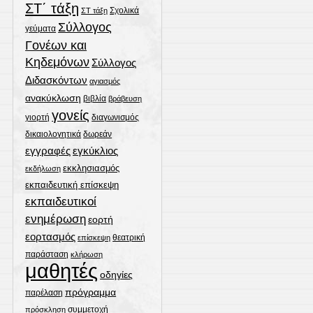
ΣΤ΄ τάξη
Σχολικά
ΣΤ τάξη
Σύλλογος
γεύματα
Γονέων και
Κηδεμόνων
Σύλλογος
Διδασκόντων
αγιασμός
ανακύκλωση
βιβλία
βράβευση
γονείς
γιορτή
διαγωνισμός
δωρεάν
δικαιολογητικά
εγγραφές
εγκύκλιος
εκκλησιασμός
εκδήλωση
εκπαιδευτική επίσκεψη
εκπαιδευτικοί
ενημέρωση
εορτή
εορτασμός
θεατρική
επίσκεψη
παράσταση
κλήρωση
μαθητές
οδηγίες
πρόγραμμα
παρέλαση
συμμετοχή
πρόσκληση