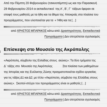
Από την Πέμπτη 20 Φεβρουαρίου (τσικνοπέμπτη) ως και την Παρασκευή
28 Φεβρουαρίου 2014 οι εκπαιδευτικοί της Α΄, Β΄, Γ΄ τάξεων έφεραν σε
επαφή τους μαθητές με τα ήθη και τα έθιμα της Αποκριάς στα πλαίσια του
προγράμματος, που υλοποιείται για τα « Ήθη και τα […]
από
ΧΡΗΣΤΟΣ ΜΠΑΡΑΚΟΣ
κάτω από:
Δραστηριότητες
,
Εκπαιδευτικά
στο
Προγράμματα
|
Δεν επιτρέπεται σχολιασμός
To
41o
Επίσκεψη στο Μουσείο της Ακρόπολης
4
Δημο
Σχολε
«Ακρόπολη, σύμβολο της Ελλάδας στους αιώνες»: Tα δύο τμήματα της
Περισ
Δ΄ τάξης στο Μουσείο της Ακρόπολης Στα πλαίσια των μαθημάτων
γιορτ
της Ιστορίας και της Ευέλικτης Ζώνης πραγματοποιείται σχέδιο εργασίας
τα
για τις τάξεις Δ1 και Δ2, με τίτλο «Ακρόπολη, σύμβολο της Ελλάδας στους
έθιμα
αιώνες». Σκοποί-στόχοι του προγράμματος είναι οι μαθητές […]
των
Αποκ
από
ΧΡΗΣΤΟΣ ΜΠΑΡΑΚΟΣ
κάτω από:
Δραστηριότητες
,
Εκπαιδευτικά
στο
Προγράμματα
|
Δεν επιτρέπεται σχολιασμός
Επίσ