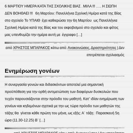
Περισ
6 ΜΑΡΤΙΟΥ ΗΜΕΡΑ ΚΑΤΑ ΤΗΣ ΣΧΟΛΙΚΗΣ ΒΙΑΣ . ΜΙΛΑ !!! ….. Η ΣΙΩΠΗ
συμμε
ΔΕΝ ΒΟΗΘΑΕΙ !!! 6η Μαρτίου: Πανελλήνια Σχολική Ημέρα κατά της Βίας
στον
στο σχολείο Το ΥΠΑΙΘ έχει καθιερώσει την 6η Μαρτίου ως Πανελλήνια
8ο
Σχολική Ημέρα κατά της Βίας και του εκφοβισμού στο σχολείο και φέτος
Μαθη
μας υπενθυμίζει την ημέρα αυτή με έγγραφο […]
Διαγ
των
από
ΧΡΗΣΤΟΣ ΜΠΑΡΑΚΟΣ
κάτω από:
Ανακοινώσεις
,
Δραστηριότητες
|
Δεν
Μαθη
στο
επιτρέπεται σχολιασμός
6η
Μαρτ
Ενημέρωση γονέων
Πανε
Σχολ
Η συνεργασία γονιών και διδασκόντων αποτελεί μια σημαντική
Ημέρ
προϋπόθεση για την ορθή αντιμετώπιση των διαφόρων δυσκολιών που
κατά
τυχόν παρουσιάζονται στην πρόοδο του μαθητή. Κατ’ ιδίαν ενημέρωση των
της
γονέων και κηδεμόνων σχετικά με την ως τώρα πρόοδο των μαθητών της
Βίας
τάξης θα γίνεται κάθε πρώτη του μήνα, ως εξής: Α΄ τάξη: Παρασκευή 5η
στο
ώρα (11.30-12.25) Β΄ […]
σχολε