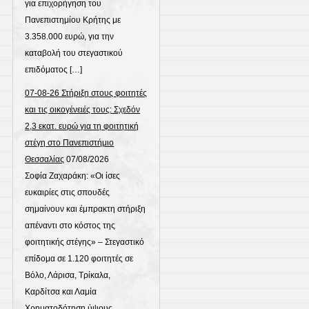
για επιχορήγηση του
Πανεπιστημίου Κρήτης με
3.358.000 ευρώ, για την
καταβολή του στεγαστικού
επιδόματος […]
07-08-26 Στήριξη στους φοιτητές
και τις οικογένειές τους: Σχεδόν
2,3 εκατ. ευρώ για τη φοιτητική
στέγη στο Πανεπιστήμιο
Θεσσαλίας
07/08/2026
Σοφία Ζαχαράκη: «Οι ίσες
ευκαιρίες στις σπουδές
σημαίνουν και έμπρακτη στήριξη
απέναντι στο κόστος της
φοιτητικής στέγης» – Στεγαστικό
επίδομα σε 1.120 φοιτητές σε
Βόλο, Λάρισα, Τρίκαλα,
Καρδίτσα και Λαμία
Χρηματοδότηση ύψους