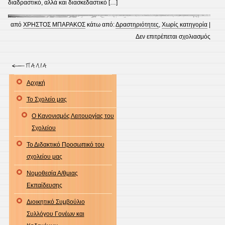
διαδραστικό, αλλά και διασκεδαστικό […]
από
ΧΡΗΣΤΟΣ ΜΠΑΡΑΚΟΣ
κάτω από:
Δραστηριότητες
,
Χωρίς κατηγορία
|
στο
Δεν επιτρέπεται σχολιασμός
Επίσ
της
ΣΤ΄
Αρχική
Τάξη
του
Το Σχολείο μας
σχολ
Ο Κανονισμός Λειτουργίας του
μας
Σχολείου
στον
Το Διδακτικό Προσωπικό του
“Ελλη
σχολείου μας
Κόσμ
Νομοθεσία Α/θμιας
Εκπαίδευσης
Διοικητικό Συμβούλιο
Συλλόγου Γονέων και