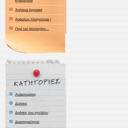
Κηδεμόνων
Χρήσιμα έγγραφα
Ασφαλώς πλοηγούμαι !
Περί του Ιστολογίου…
Ανακοινώσεις
Δράσεις
Δράσεις του σχολείου
Δραστηριότητες