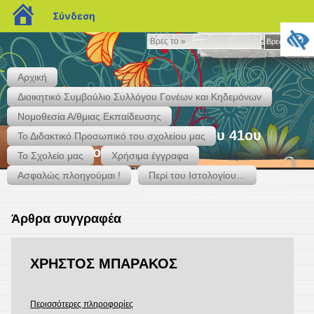
blogs.sch.gr
Σύνδεση
Βρες
Βρες το »
το
»
Αρχική
Διοικητικό Συμβούλιο Συλλόγου Γονέων και Κηδεμόνων
Νομοθεσία Α/θμιας Εκπαίδευσης
"Ιστολογείν" – Το Ιστολόγιο του 41ου
Το Διδακτικό Προσωπικό του σχολείου μας
Δημ. Σχολείου Περιστερίου
Το Σχολείο μας
Χρήσιμα έγγραφα
Κάκτου & Αγ. Ιεροθέου – Τηλ. 2105759937 – 2131301417
Ασφαλώς πλοηγούμαι !
Περί του Ιστολογίου…
Άρθρα συγγραφέα
ΧΡΗΣΤΟΣ ΜΠΑΡΑΚΟΣ
Περισσότερες πληροφορίες