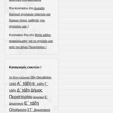
Ria kosmatou
στο
Δωρεάν
διανομή σχολικών τσαντών και
δώρων στους μαθητές του
σχολείου μας !
Kosmatou Ria
στο
Μπλε κάδος
ανακύκλωσης για το σχολείο μας
από τον Δήμο Περιστερίου !
Καταιγισμός ετικετών !
28η Οκτωβρίου
2η ξένη γλώσσα
Α΄ τάξη
Γ΄
Β΄ τάξη
1940
Δήμος
Δ΄ τάξη
τάξη
Περιστερίου
Ε΄
Δημοτικό
Ε΄ τάξη
Δημοτικού
Ολοήμερο
ΣΤ΄ Δημοτικού