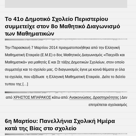
Το 41ο Δημοτικό Σχολείο Περιστερίου
συμμετείχε στον 8ο Μαθητικό Διαγωνισμό
των Μαθηματικών
Την Παρασκευή 7 Μαρτίου 2014 πραγματοποιήθηκε από την Ελληνική
Μαθηματική Εταιρεία (Ε.Μ.Ε) ο 8ος Μαθητικός Διαγωνισμός «Παιχνίδι και
Μαθηματικά» για μαθητές Ε και Στ τάξης Δημοτικών Σχολείων, στον οποίο
συμμετείχε και το σχολείο μας. Ο διαγωνισμός έγινε με κοινά θέματα γι όλα
τα σχολεία, που εξέδωσε η Ελληνική Μαθηματική Εταιρεία.. Δείτε το δελτίο
τυπου της […]
από
ΧΡΗΣΤΟΣ ΜΠΑΡΑΚΟΣ
κάτω από:
Ανακοινώσεις
,
Δραστηριότητες
|
Δεν
στο
επιτρέπεται σχολιασμός
Το
41ο
6η Μαρτίου: Πανελλήνια Σχολική Ημέρα
Δημο
κατά της Βίας στο σχολείο
Σχολε