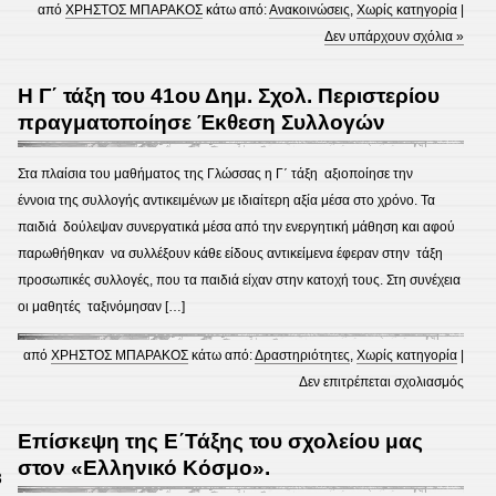
από
ΧΡΗΣΤΟΣ ΜΠΑΡΑΚΟΣ
κάτω από:
Ανακοινώσεις
,
Χωρίς κατηγορία
|
Δεν υπάρχουν σχόλια »
H Γ΄ τάξη του 41ου Δημ. Σχολ. Περιστερίου
πραγματοποίησε Έκθεση Συλλογών
Στα πλαίσια του μαθήματος της Γλώσσας η Γ΄ τάξη αξιοποίησε την
έννοια της συλλογής αντικειμένων με ιδιαίτερη αξία μέσα στο χρόνο. Τα
παιδιά δούλεψαν συνεργατικά μέσα από την ενεργητική μάθηση και αφού
παρωθήθηκαν να συλλέξουν κάθε είδους αντικείμενα έφεραν στην τάξη
προσωπικές συλλογές, που τα παιδιά είχαν στην κατοχή τους. Στη συνέχεια
οι μαθητές ταξινόμησαν […]
από
ΧΡΗΣΤΟΣ ΜΠΑΡΑΚΟΣ
κάτω από:
Δραστηριότητες
,
Χωρίς κατηγορία
|
στο
Δεν επιτρέπεται σχολιασμός
H
Γ΄
Επίσκεψη της Ε΄Τάξης του σχολείου μας
τάξη
στον «Ελληνικό Κόσμο».
3
του