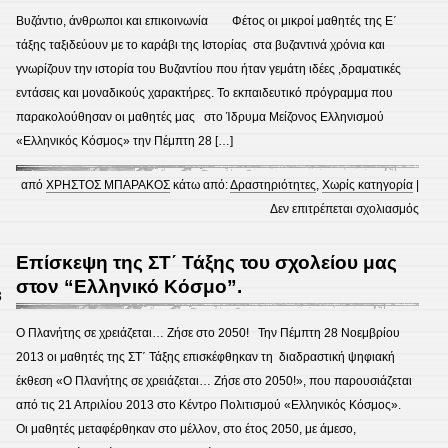
41ου
Βυζάντιο, άνθρωποι και επικοινωνία Φέτος οι μικροί μαθητές της Ε΄
Δημ.
τάξης ταξιδεύουν με το καράβι της Ιστορίας στα βυζαντινά χρόνια και
Σχολ.
γνωρίζουν την ιστορία του Βυζαντίου που ήταν γεμάτη ιδέες ,δραματικές
Περισ
εντάσεις και μοναδικούς χαρακτήρες. Το εκπαιδευτικό πρόγραμμα που
πραγ
παρακολούθησαν οι μαθητές μας στο Ίδρυμα Mείζονος Ελληνισμού
Έκθε
«Ελληνικός Κόσμος» την Πέμπτη 28 […]
Συλλ
από
ΧΡΗΣΤΟΣ ΜΠΑΡΑΚΟΣ
κάτω από:
Δραστηριότητες
,
Χωρίς κατηγορία
|
στο
Δεν επιτρέπεται σχολιασμός
Επίσ
της
Επίσκεψη της ΣΤ΄ Τάξης του σχολείου μας
Ε΄Τά
στον “Ελληνικό Κόσμο”.
3
του
σχολ
Ο Πλανήτης σε χρειάζεται… Ζήσε στο 2050! Την Πέμπτη 28 Νοεμβρίου
μας
2013 οι μαθητές της ΣΤ΄ Τάξης επισκέφθηκαν τη διαδραστική ψηφιακή
στον
έκθεση «Ο Πλανήτης σε χρειάζεται… Ζήσε στο 2050!», που παρουσιάζεται
«Ελλ
από τις 21 Απριλίου 2013 στο Κέντρο Πολιτισμού «Ελληνικός Κόσμος».
Κόσμ
Οι μαθητές μεταφέρθηκαν στο μέλλον, στο έτος 2050, με άμεσο,