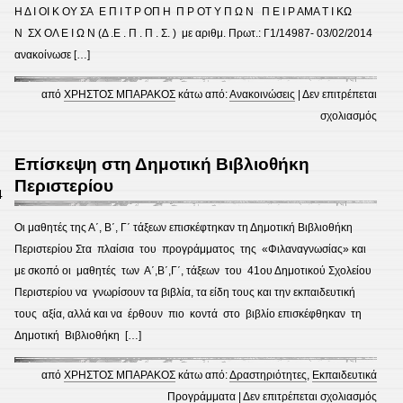
για
Η Δ Ι ΟΙ Κ ΟΥ ΣΑ Ε Π Ι Τ Ρ ΟΠ Η Π Ρ ΟΤ Υ Π Ω Ν Π Ε Ι Ρ ΑΜΑ Τ Ι ΚΩ
τη
Ν ΣΧ ΟΛ Ε Ι Ω Ν (Δ .Ε . Π . Π . Σ. ) με αριθμ. Πρωτ.: Γ1/14987- 03/02/2014
ΖωΗ
ανακοίνωσε […]
των
Νέων
από
ΧΡΗΣΤΟΣ ΜΠΑΡΑΚΟΣ
κάτω από:
Ανακοινώσεις
|
Δεν επιτρέπεται
στο
σχολιασμός
Εισα
μαθη
Επίσκεψη στη Δημοτική Βιβλιοθήκη
στα
Περιστερίου
4
Πρότ
Πειρ
Oι μαθητές της Α΄, Β΄, Γ΄ τάξεων επισκέφτηκαν τη Δημοτική Βιβλιοθήκη
Γυμν
Περιστερίου Στα πλαίσια του προγράμματος της «Φιλαναγνωσίας» και
με σκοπό οι μαθητές των Α΄,Β΄,Γ΄, τάξεων του 41ου Δημοτικού Σχολείου
Περιστερίου να γνωρίσουν τα βιβλία, τα είδη τους και την εκπαιδευτική
τους αξία, αλλά και να έρθουν πιο κοντά στο βιβλίο επισκέφθηκαν τη
Δημοτική Βιβλιοθήκη […]
από
ΧΡΗΣΤΟΣ ΜΠΑΡΑΚΟΣ
κάτω από:
Δραστηριότητες
,
Εκπαιδευτικά
στο
Προγράμματα
|
Δεν επιτρέπεται σχολιασμός