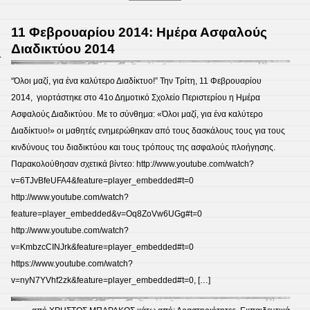
Επίσ
στη
11 Φεβρουαρίου 2014: Ημέρα Ασφαλούς
Δημο
Διαδικτύου 2014
4
Βιβλ
Περισ
“Όλοι μαζί, για ένα καλύτερο Διαδίκτυο!” Την Τρίτη, 11 Φεβρουαρίου
2014, γιορτάστηκε στο 41ο Δημοτικό Σχολείο Περιστερίου η Ημέρα
Ασφαλούς Διαδικτύου. Με το σύνθημα: «Όλοι μαζί, για ένα καλύτερο
Διαδίκτυο!» οι μαθητές ενημερώθηκαν από τους δασκάλους τους για τους
κινδύνους του διαδικτύου και τους τρόπους της ασφαλούς πλοήγησης.
Παρακολούθησαν σχετικά βίντεο: http://www.youtube.com/watch?
v=6TJvBfeUFA4&feature=player_embedded#t=0
http://www.youtube.com/watch?
feature=player_embedded&v=Oq8ZoVw6UGg#t=0
http://www.youtube.com/watch?
v=KmbzcCINJrk&feature=player_embedded#t=0
https://www.youtube.com/watch?
v=nyN7YVhf2zk&feature=player_embedded#t=0, […]