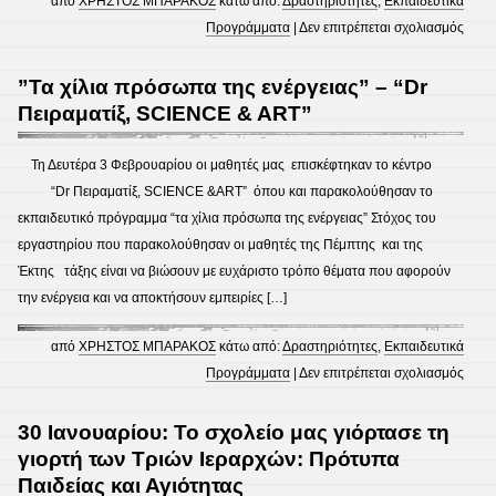
από
ΧΡΗΣΤΟΣ ΜΠΑΡΑΚΟΣ
κάτω από:
Δραστηριότητες
,
Εκπαιδευτικά
στο
Προγράμματα
|
Δεν επιτρέπεται σχολιασμός
11
Φεβρ
”Τα χίλια πρόσωπα της ενέργειας” – “Dr
2014
Πειραματίξ, SCIENCE & ART”
Ημέρ
Ασφα
Τη Δευτέρα 3 Φεβρουαρίου οι μαθητές μας επισκέφτηκαν το κέντρο
Διαδ
“Dr Πειραματίξ, SCIENCE &ART” όπου και παρακολούθησαν το
2014
εκπαιδευτικό πρόγραμμα “τα χίλια πρόσωπα της ενέργειας” Στόχος του
εργαστηρίου που παρακολούθησαν οι μαθητές της Πέμπτης και της
Έκτης τάξης είναι να βιώσουν με ευχάριστο τρόπο θέματα που αφορούν
την ενέργεια και να αποκτήσουν εμπειρίες […]
από
ΧΡΗΣΤΟΣ ΜΠΑΡΑΚΟΣ
κάτω από:
Δραστηριότητες
,
Εκπαιδευτικά
στο
Προγράμματα
|
Δεν επιτρέπεται σχολιασμός
”Τα
χίλια
30 Ιανουαρίου: Το σχολείο μας γιόρτασε τη
πρό
γιορτή των Τριών Ιεραρχών: Πρότυπα
της
Παιδείας και Αγιότητας