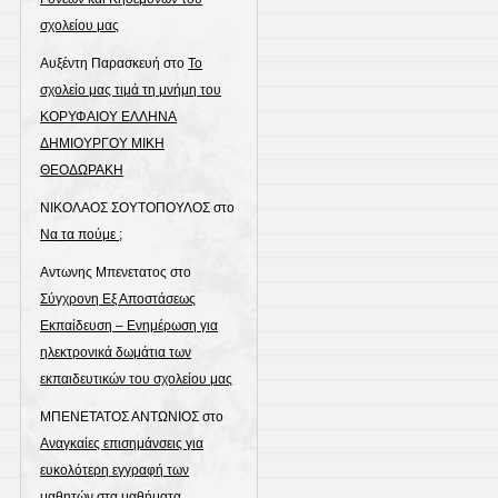
σχολείου μας
Αυξέντη Παρασκευή
στο
Το
σχολείο μας τιμά τη μνήμη του
ΚΟΡΥΦΑΙΟΥ ΕΛΛΗΝΑ
ΔΗΜΙΟΥΡΓΟΥ ΜΙΚΗ
ΘΕΟΔΩΡΑΚΗ
ΝΙΚΟΛΑΟΣ ΣΟΥΤΟΠΟΥΛΟΣ
στο
Να τα πούμε ;
Αντωνης Μπενετατος
στο
Σύγχρονη Εξ Αποστάσεως
Εκπαίδευση – Ενημέρωση για
ηλεκτρονικά δωμάτια των
εκπαιδευτικών του σχολείου μας
ΜΠΕΝΕΤΑΤΟΣ ΑΝΤΩΝΙΟΣ
στο
Αναγκαίες επισημάνσεις για
ευκολότερη εγγραφή των
μαθητών στα μαθήματα