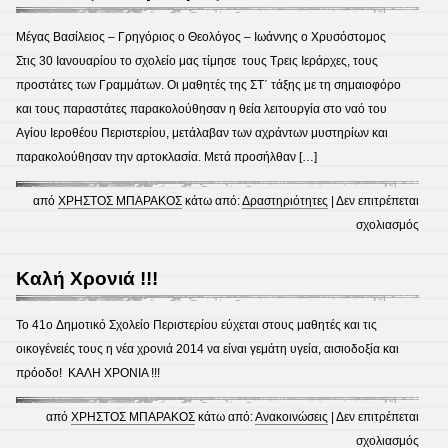
ενέργ
–
Μέγας Βασίλειος – Γρηγόριος ο Θεολόγος – Ιωάννης ο Χρυσόστομος
“Dr
Στις 30 Ιανουαρίου το σχολείο μας τίμησε τους Τρεις Ιεράρχες, τους
Πειρα
προστάτες των Γραμμάτων. Οι μαθητές της ΣΤ΄ τάξης με τη σημαιοφόρο
SCI
και τους παραστάτες παρακολούθησαν η θεία λειτουργία στο ναό του
&
Αγίου Ιεροθέου Περιστερίου, μετάλαβαν των αχράντων μυστηρίων και
ART”
παρακολούθησαν την αρτοκλασία. Μετά προσήλθαν […]
από
ΧΡΗΣΤΟΣ ΜΠΑΡΑΚΟΣ
κάτω από:
Δραστηριότητες
|
Δεν επιτρέπεται
στο
σχολιασμός
30
Ιανου
Καλή Χρονιά !!!
Το
σχολε
To 41o Δημοτικό Σχολείο Περιστερίου εύχεται στους μαθητές και τις
μας
οικογένειές τους η νέα χρονιά 2014 να είναι γεμάτη υγεία, αισιοδοξία και
γιόρτ
πρόοδο! ΚΑΛΗ ΧΡΟΝΙΑ !!!
τη
γιορτ
από
ΧΡΗΣΤΟΣ ΜΠΑΡΑΚΟΣ
κάτω από:
Ανακοινώσεις
|
Δεν επιτρέπεται
των
στο
σχολιασμός