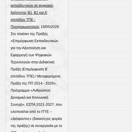
εκπαιδευτικών σε ψηφιακές
δεξιότητες Β1, Β2 και Α’
επιπέδου ΤΠΕ -
Προγραμματισμός
19/05/2026
Στο πλαίσιο της Πράξης
«Επιμόρφωση Εκπαιδευτικών
για την Αξιοποίηση και
Εφαρμογή των Ψηφιακών
Τεχνολογιών στην Διδακτική
Πράξη (Επιμόρφωση Β’
επιπέδου ΤΠΕ) / Μεταφερόμενη
Πράξη της ΠΠ 2014 - 2020»,
Πρόγραμμα «Ανθρώπινο
Δυναμικό και Κοινωνική
Συνοχή», ΕΣΠΑ 2021-2027, που
υλοποιείται από το ΙΤΥΕ –
«Διόφαντος» (δικαιούχος φορέα
της πράξης) σε συνεργασία με το