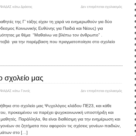
στο
ΥΦΑΔΑΣ
κάτω
Δράσεις
Δεν επιτρέπεται σχολιασμός
Ενημέρω
για
θητές της Γ’ τάξης είχαν τη χαρά να ενημερωθούν για δύο
την
εσμος Κοινωνικής Ευθύνης για Παιδιά και Νέους) για
αναπηρία
(ΣΚΕΠ)
μότητας με θέμα “Μαθαίνω να βλέπω τον άνθρωπο” .
ντοβά για την παρέμβαση που πραγματοποίησε στο σχολείο
 σχολείο μας
στο
ΥΦΑΔΑΣ
κάτω
Γονείς
Δεν επιτρέπεται σχολιασμός
Ψυχολόγ
στο
ήθηκε στο σχολείο μας Ψυχολόγος κλάδου ΠΕ23, και κάθε
σχολείο
του, προκειμένου να παρέχει ψυχοκοινωνική υποστήριξη και
μας
αθητές. Παράλληλα, θα είναι διαθέσιμη για την ενημέρωση και
γονέων σε ζητήματα που αφορούν τις σχέσεις γονέων-παιδιών,
ημάτων στο […]