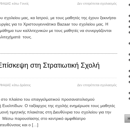
στο
ΥΦΑΔΑΣ
κάτω
Γονείς
Δεν επιτρέπεται σχολιασμός
Καλλιτεχν
δημιουργί
υ σχολείου μας, κα Ιατρού, με τους μαθητές της έχουν ξεκινήσει
σε
υργίες για το Χριστουγεννιάτικο Bazaar του σχολείου μας. Η
εξέλιξη
μάθημα των καλλιτεχνικών με τους μαθητές να συνεργάζονται
λλιτεχήματά τους.
Επίσκεψη στη Στρατιωτική Σχολή
στο
ΥΦΑΔΑΣ
κάτω
Δράσεις
Δεν επιτρέπεται σχολιασμός
Εκπαιδευ
Επίσκεψ
η στο πλαίσιο του επαγγελματικού προσανατολισμού
στη
ή Ευελπίδων. Ο ταξίαρχος της σχολής ενημέρωσε τους μαθητές
Στρατιωτι
Σχολή
ομονή τιμητικής πλακέτας στη Διευθύνρια του σχολείου για την
Ευελπίδ
. Μέσω παρουσίασης στο κεντρικό αμφιθέατρο
Η
τευθύνσεις και ο […]