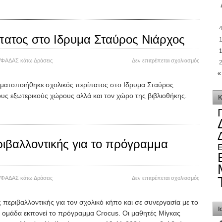
πατος στο Ιδρυμα Σταύρος Νιάρχος
στο
ΥΦΑΔΑΣ
κάτω
Δράσεις
Δεν επιτρέπεται σχολιασμός
Σχολικός
«
περίπατο
ματοποιήθηκε σχολικός περίπατος στο Ιδρυμα Σταύρος
στο
υς εξωτερικούς χώρους αλλά και τον χώρο της βιβλιοθήκης.
Ιδρυμα
Κ
Σταύρος
Νιάρχος
ιβαλλοντικής για το πρόγραμμα
στο
ΥΦΑΔΑΣ
κάτω
Δράσεις
Δεν επιτρέπεται σχολιασμός
Δράση
της
περιβαλλοντικής για τον σχολικό κήπο και σε συνεργασία με το
περιβαλλ
Ι
 ομάδα εκπονεί το πρόγραμμα Crocus. Οι μαθητές Μίγκας
για