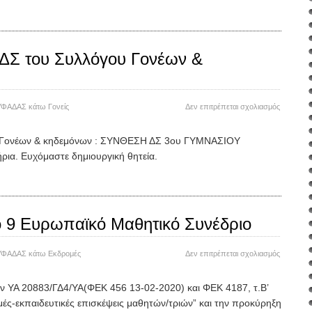
 ΔΣ του Συλλόγου Γονέων &
στο
ΥΦΑΔΑΣ
κάτω
Γονείς
Δεν επιτρέπεται σχολιασμός
Συνθέση
νέου
υ Γονέων & κηδεμόνων : ΣΥΝΘΕΣΗ ΔΣ 3ου ΓΥΜΝΑΣΙΟΥ
ΔΣ
α. Ευχόμαστε δημιουργική θητεία.
του
Συλλόγο
Γονέων
&
κηδεμόν
ο 9 Ευρωπαϊκό Μαθητικό Συνέδριο
στο
ΥΦΑΔΑΣ
κάτω
Εκδρομές
Δεν επιτρέπεται σχολιασμός
Συμμετοχ
στο
 ΥΑ 20883/ΓΔ4/ΥΑ(ΦΕΚ 456 13-02-2020) και ΦΕΚ 4187, τ.Β’
9
ές-εκπαιδευτικές επισκέψεις μαθητών/τριών” και την προκύρηξη
Ευρωπαϊ