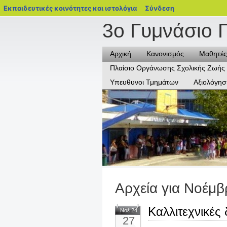
blogs.sch.gr
Εκπαιδευτικές κοινότητες και ιστολόγια
Σύνδεση
3ο Γυμνάσιο 
Αρχική
Κανονισμός
Μαθητές
Πλαίσιο Οργάνωσης Σχολικής Ζωής
Υπευθυνοι Τμημάτων
Αξιολόγησ
Αρχεία για Νοέμβ
Καλλιτεχνικές 
Νοέ 24
27