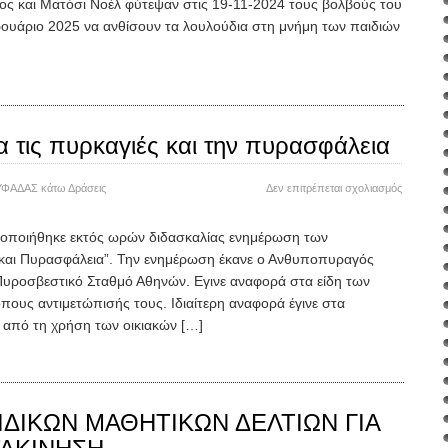
το
ς και Ματόσι Νοέλ φύτεψαν στις 19-11-2024 τους βολβούς του
πρόγραμ
ουάριο 2025 να ανθίσουν τα λουλούδια στη μνήμη των παιδιών
Crocus
 τις πυρκαγιές και την πυρασφάλεια
στο
ΥΦΑΔΑΣ
κάτω
Δράσεις
Δεν επιτρέπεται σχολιασμός
Ενημέρω
για
τοποιήθηκε εκτός ωρών διδασκαλίας ενημέρωση των
τις
ς και Πυρασφάλεια”. Την ενημέρωση έκανε ο Ανθυποπυραγός
πυρκαγιέ
και
Πυροσβεστικό Σταθμό Αθηνών. Εγινε αναφορά στα είδη των
την
όπους αντιμετώπισής τους. Ιδιαίτερη αναφορά έγινε στα
πυρασφά
α από τη χρήση των οικιακών […]
ΔΙΚΩΝ ΜΑΘΗΤΙΚΩΝ ΔΕΛΤΙΩΝ ΓΙΑ