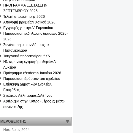
ΠΡΟΓΡΑΜΜΑ ΕΞΕΤΑΣΕΩΝ
ικές
ΣΕΠΤΕΜΒΡΙΟΥ 2026
ες
Τελετή αποφοίτησης 2026
Απονομή βραβείων Χαϊκού 2026
Eγγραφές για την Α΄ Γυμνασίου
Παρουσίαση εκδήλωσης δράσεων 2025-
2026
Συνάντηση με τον Δήμαρχο κ.
Παπανικολάου
Τουρνουά ποδοσφαίρου 5Χ5
Ηλεκτρονική εγγραφή μαθητών Α’
Λυκείου
Πρόγραμμα εξετάσεων Ιουνίου 2026
Παρουσίαση δράσεων του σχολείου
Επίσκεψη Δημοτικών Σχολείων
Γλυφάδας
τική
Σχολικός Αθλητισμός Δ Αθήνας
η
Αφιέρωμα στην Κύπρο (μέρος 2) μέσω
συνέντευξης
κή
ων
ΜΕΡΟΔΕΙΚΤΗΣ
Νοέμβριος 2024