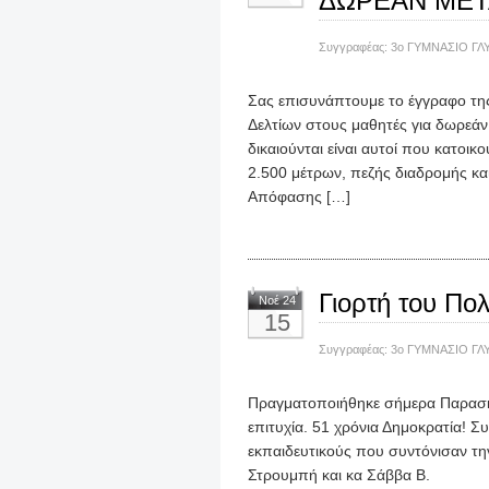
ΔΩΡΕΑΝ ΜΕΤ
Συγγραφέας:
3ο ΓΥΜΝΑΣΙΟ ΓΛ
Σας επισυνάπτουμε το έγγραφο της
Δελτίων στους μαθητές για δωρεάν
δικαιούνται είναι αυτοί που κατο
2.500 μέτρων, πεζής διαδρομής κα
Απόφασης […]
Γιορτή του Πολ
Νοέ 24
15
Συγγραφέας:
3ο ΓΥΜΝΑΣΙΟ ΓΛ
Πραγματοποιήθηκε σήμερα Παρασκε
επιτυχία. 51 χρόνια Δημοκρατία! 
εκπαιδευτικούς που συντόνισαν την
Στρουμπή και κα Σάββα Β.