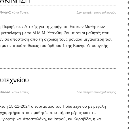
ΑΚΙΝΗΣΗ
στο
ΥΦΑΔΑΣ
κάτω
Γονείς
Δεν επιτρέπεται σχολιασμός
ΧΟΡΗΓΗ
ΕΙΔΙΚΩΝ
 Περιφέρειας Αττικής για τη χορήγηση Ειδικών Μαθητικών
ΜΑΘΗΤΙ
 μετακίνηση με τα Μ.Μ.Μ. Υπενθυμίζουμε ότι οι μαθητές που
ΔΕΛΤΙΩΝ
ΓΙΑ
ικούν σε απόσταση από τη σχολική τους μονάδα μεγαλύτερη των
ΔΩΡΕΑΝ
ι με τις προϋποθέσεις του άρθρου 1 της Κοινής Υπουργικής
ΜΕΤΑΚΙ
υτεχνείου
στο
ΥΦΑΔΑΣ
κάτω
Γονείς
Δεν επιτρέπεται σχολιασμός
Γιορτή
του
υή 15-11-2024 ο εορτασμός του Πολυτεχνείου με μεγάλη
Πολυτεχν
Συγχαρητήρια στους μαθητές που πήραν μέρος και στις
 γιορτή: κα. Αποστολάκη, κα Ιατρού, κα Καραβίδα, η κα