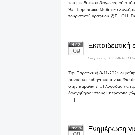
του μειοδοτικού διαγωνισμού από τ
9ο Ευρωπαϊκό Μαθητικό Συνέδριο 
τουριστικού γραφείου @T HOLLIDA
Εκπαιδευτική
Νοέ 24
09
Συγγραφέας:
3ο ΓΥΜΝΑΣΙΟ ΓΛ
Την Παρασκευή 8-11-2024 οι μαθητ
συνοδούς καθηγητές την κα Φυσάκ
στην παραλία της Γλυφάδας για πρ
ξεναγήθηκαν στους υπέροχους χώρ
[…]
Ενημέρωση γι
Νοέ 24
08