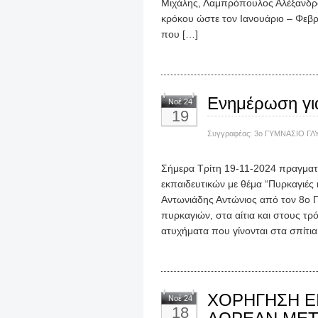
Μιχάλης, Λαμπρόπουλος Αλέξανδρο
κρόκου ώστε τον Ιανουάριο – Φεβρ
που […]
Ενημέρωση για
Νοέ 24
19
Συγγραφέας:
3ο ΓΥΜΝΑΣΙΟ ΓΛ
Σήμερα Τρίτη 19-11-2024 πραγμα
εκπαιδευτικών με θέμα “Πυρκαγιέ
Αντωνιάδης Αντώνιος από τον 8ο 
πυρκαγιών, στα αίτια και στους τρ
ατυχήματα που γίνονται στα σπίτι
ΧΟΡΗΓΗΣΗ ΕΙ
Νοέ 24
18