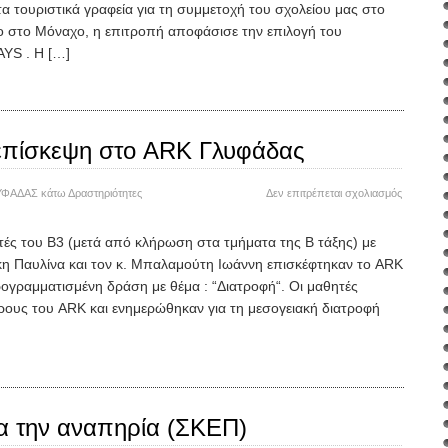
Μαθητικό
α τουριστικά γραφεία για τη συμμετοχή του σχολείου μας στο
Συνέδριο
στο Μόναχο, η επιτροπή αποφάσισε την επιλογή του
YS . Η […]
 επίσκεψη στο ARK Γλυφάδας
στο
ΥΦΑΔΑΣ
κάτω
Δραστηριότητες
Δεν επιτρέπεται σχολιασμός
Εκπαιδευ
επίσκεψη
ές του Β3 (μετά από κλήρωση στα τμήματα της Β τάξης) με
στο
η Παυλίνα και τον κ. Μπαλαμούτη Ιωάννη επισκέφτηκαν το ARK
ARK
Γλυφάδα
ογραμματισμένη δράση με θέμα : “Διατροφή“. Οι μαθητές
ους του ARK και ενημερώθηκαν για τη μεσογειακή διατροφή
α την αναπηρία (ΣΚΕΠ)