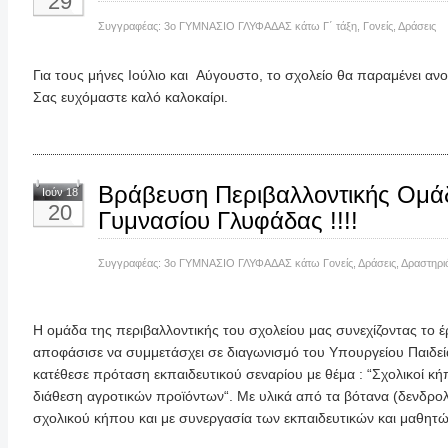
29
Συγγραφέας:
3ο ΓΥΜΝΑΣΙΟ ΓΛΥΦΑΔΑΣ
κάτω
Γ΄ τάξη
,
Γονείς
,
Δράσεις
Για τους μήνες Ιούλιο και Αύγουστο, το σχολείο θα παραμένει ανο
Σας ευχόμαστε καλό καλοκαίρι.
Βράβευση Περιβαλλοντικής Ομά
Ιούν 18
20
Γυμνασίου Γλυφάδας !!!!
Συγγραφέας:
3ο ΓΥΜΝΑΣΙΟ ΓΛΥΦΑΔΑΣ
κάτω
Γονείς
,
Δράσεις
,
Δραστηρι
Η ομάδα της περιβαλλοντικής του σχολείου μας συνεχίζοντας το 
αποφάσισε να συμμετάσχει σε διαγωνισμό του Υπουργείου Παιδεί
κατέθεσε πρόταση εκπαιδευτικού σεναρίου με θέμα : “Σχολικοί κή
διάθεση αγροτικών προϊόντων“. Με υλικά από τα βότανα (δενδρολ
σχολικού κήπου και με συνεργασία των εκπαιδευτικών και μαθητώ