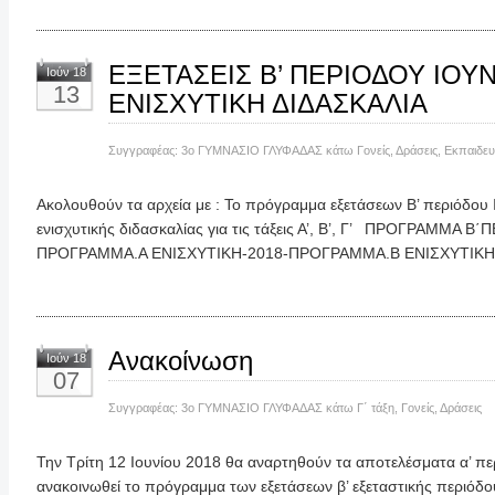
ΕΞΕΤΑΣΕΙΣ Β’ ΠΕΡΙΟΔΟΥ ΙΟΥΝ
Ιούν 18
13
ΕΝΙΣΧΥΤΙΚΗ ΔΙΔΑΣΚΑΛΙΑ
Συγγραφέας:
3ο ΓΥΜΝΑΣΙΟ ΓΛΥΦΑΔΑΣ
κάτω
Γονείς
,
Δράσεις
,
Εκπαιδευτ
Ακολουθούν τα αρχεία με : Το πρόγραμμα εξετάσεων Β’ περιόδου 
ενισχυτικής διδασκαλίας για τις τάξεις Α’, Β’, Γ’ ΠΡΟΓΡΑΜΜΑ Β
ΠΡΟΓΡΑΜΜΑ.Α ΕΝΙΣΧΥΤΙΚΗ-2018-ΠΡΟΓΡΑΜΜΑ.Β ΕΝΙΣΧΥΤΙΚ
Ανακοίνωση
Ιούν 18
07
Συγγραφέας:
3ο ΓΥΜΝΑΣΙΟ ΓΛΥΦΑΔΑΣ
κάτω
Γ΄ τάξη
,
Γονείς
,
Δράσεις
Την Τρίτη 12 Ιουνίου 2018 θα αναρτηθούν τα αποτελέσματα α’ περ
ανακοινωθεί το πρόγραμμα των εξετάσεων β’ εξεταστικής περιόδ