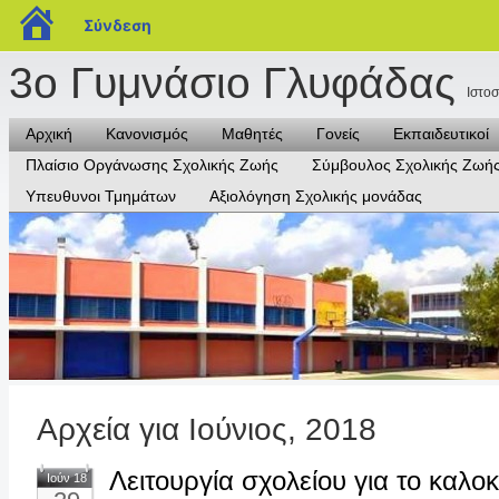
blogs.sch.gr
Σύνδεση
3ο Γυμνάσιο Γλυφάδας
Ιστο
Αρχική
Κανονισμός
Μαθητές
Γονείς
Εκπαιδευτικοί
Πλαίσιο Οργάνωσης Σχολικής Ζωής
Σύμβουλος Σχολικής Ζωή
Υπευθυνοι Τμημάτων
Αξιολόγηση Σχολικής μονάδας
Αρχεία για Ιούνιος, 2018
Λειτουργία σχολείου για το καλοκ
Ιούν 18