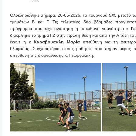
Γονείς
Ολοκληρώθηκε σήμερα, 26-05-2026, το τουρνουά 5Χ5 μεταξύ τω
τμημάτων Β και Γ. Τις τελευταίες δύο βδομαδες πραγματ
πρόγραμμα που είχε ανάρτηση η υπεύθυνη γυμνάστρια κ
Γ
διακρίθηκε το τμήμα Γ2 στην πρώτη θέση και από την Α τάξη το
έκανε η κ
Καραβουσαλη
Μαρία
υπεύθυνη για τη Δευτερο
Γλυφαδας. Συγχαρητήρια στους μαθητές που πήραν μέρος σ
υπεύθυνη της διοργάνωσης κ. Γεωργακάκη.