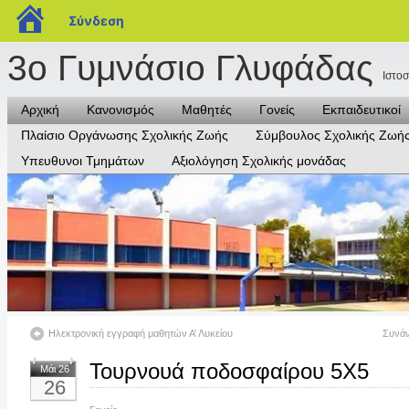
blogs.sch.gr
Σύνδεση
3ο Γυμνάσιο Γλυφάδας
Ιστο
Αρχική
Κανονισμός
Μαθητές
Γονείς
Εκπαιδευτικοί
Πλαίσιο Οργάνωσης Σχολικής Ζωής
Σύμβουλος Σχολικής Ζωή
Υπευθυνοι Τμημάτων
Αξιολόγηση Σχολικής μονάδας
Ηλεκτρονική εγγραφή μαθητών Α’ Λυκείου
Συνάν
Τουρνουά ποδοσφαίρου 5Χ5
Μάι 26
26