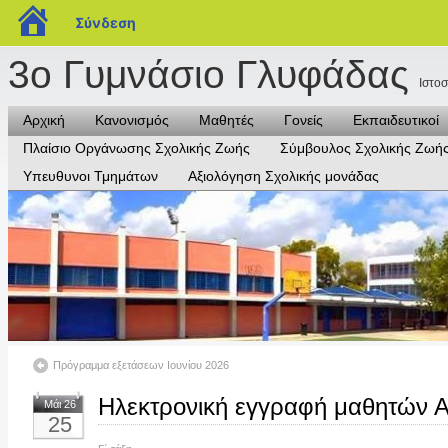
blogs.sch.gr
Σύνδεση
3ο Γυμνάσιο Γλυφάδας
Ιστο
Αρχική
Κανονισμός
Μαθητές
Γονείς
Εκπαιδευτικοί
Πλαίσιο Οργάνωσης Σχολικής Ζωής
Σύμβουλος Σχολικής Ζωή
Υπευθυνοι Τμημάτων
Αξιολόγηση Σχολικής μονάδας
Πρόγραμμα εξετάσεων Ιουνίου 2026
Ηλεκτρονική εγγραφή μαθητών Α’
Μάι 26
25