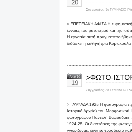
20
Συγγραφέας:
3ο ΓΥΜΝΑΣΙΟ ΓΛ
> ΕΠΕΤΕΙΑΚΗ ΑΦΙΣΑ Η ευρηματική 
έννοιες του ρατσισμού και της ισό
Η εργασία αυτή πραγματοποιήθηκε
διδάσκει η καθηγήτρια Κυριακούλα
>ΦΩΤΟ-ΙΣΤΟ
Απρ 10
19
Συγγραφέας:
3ο ΓΥΜΝΑΣΙΟ ΓΛ
> ΓΛΥΦΑΔΑ 1925 Η φωτογραφία προέ
Ιστορικό Αρχείο) του Μορφωτικού 
φωτογράφου Παντελή Βαφειαδάκη, 
1924-25. Οι διαστάσεις της φωτογρα
γνωρίζουμε, είναι ευπρόσδεκτο κά