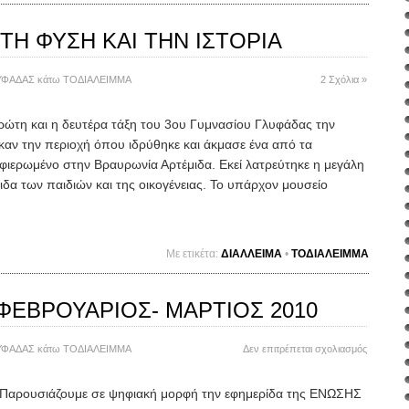
Η ΦΥΣΗ ΚΑΙ ΤΗΝ ΙΣΤΟΡΙΑ
ΥΦΑΔΑΣ
κάτω
ΤΟΔΙΑΛΕΙΜΜΑ
2 Σχόλια »
 και η δευτέρα τάξη του 3ου Γυμνασίου Γλυφάδας την
αν την περιοχή όπου ιδρύθηκε και άκμασε ένα από τα
αφιερωμένο στην Βραυρωνία Αρτέμιδα. Εκεί λατρεύτηκε η μεγάλη
ιδα των παιδιών και της οικογένειας. Το υπάρχον μουσείο
Mε ετικέτα:
ΔΙΑΛΛΕΙΜΑ
•
ΤΟΔΙΑΛΕΙΜΜΑ
 ΦΕΒΡΟΥΑΡΙΟΣ- ΜΑΡΤΙΟΣ 2010
στο
ΥΦΑΔΑΣ
κάτω
ΤΟΔΙΑΛΕΙΜΜΑ
Δεν επιτρέπεται σχολιασμός
>ΦΥΛΛΟ
65
ουσιάζουμε σε ψηφιακή μορφή την εφημερίδα της ΕΝΩΣΗΣ
/