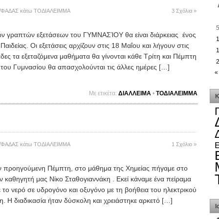
ΥΦΑΔΑΣ
κάτω
ΤΟΔΙΑΛΕΙΜΜΑ
3 Σχόλια »
 γραπτών εξετάσεων του ΓΥΜΝΑΣΊΟΥ θα είναι διάρκειας ένος
ιδείας. Οι εξετάσεις αρχίζουν στις 18 Μαΐου και λήγουν στις
δες τα εξεταζόμενα μαθήματα θα γίνονται κάθε Τρίτη και Πέμπτη
 του Γυμνασίου θα απασχολούνται τις άλλες ημέρες […]
«
Mε ετικέτα:
ΔΙΑΛΛΕΙΜΑ
•
ΤΟΔΙΑΛΕΙΜΜΑ
Κ
ΥΦΑΔΑΣ
κάτω
ΤΟΔΙΑΛΕΙΜΜΑ
1 Σχόλιο »
προηγούμενη Πέμπτη, στο μάθημα της Χημείας πήγαμε στο
ν καθηγητή μας Νίκο Σταθογιαννάκη . Εκεί κάναμε ένα πείραμα
το νερό σε υδρογόνο και οξυγόνο με τη βοήθεια του ηλεκτρικού
. Η διαδικασία ήταν δύσκολη και χρειάστηκε αρκετό […]
Ι