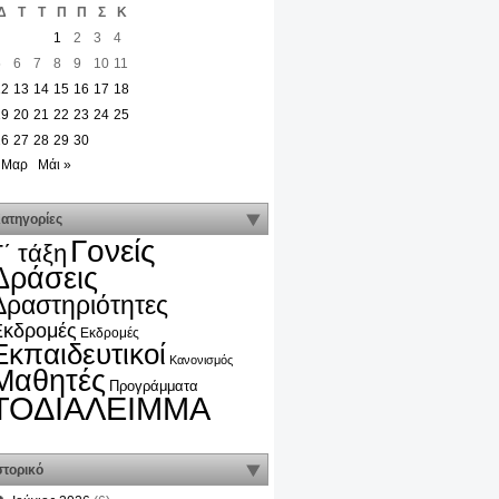
Δ
Τ
Τ
Π
Π
Σ
Κ
1
2
3
4
5
6
7
8
9
10
11
12
13
14
15
16
17
18
19
20
21
22
23
24
25
26
27
28
29
30
 Μαρ
Μάι »
ατηγορίες
Γονείς
Γ΄ τάξη
Δράσεις
Δραστηριότητες
Εκδρομές
Εκδρομές
Εκπαιδευτικοί
Κανονισμός
Μαθητές
Προγράμματα
ΤΟΔΙΑΛΕΙΜΜΑ
στορικό