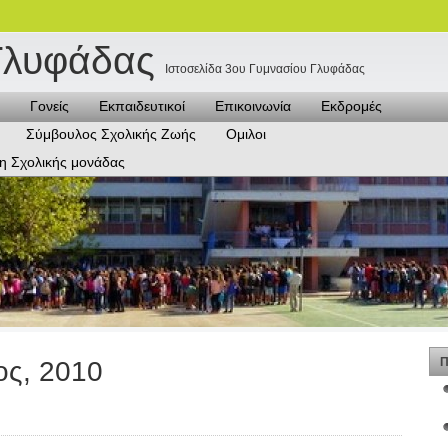
Γλυφάδας
Ιστοσελίδα 3ου Γυμνασίου Γλυφάδας
Γονείς
Εκπαιδευτικοί
Επικοινωνία
Εκδρομές
Σύμβουλος Σχολικής Ζωής
Ομιλοι
η Σχολικής μονάδας
Π
ος, 2010