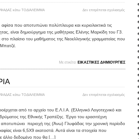
στο
ΥΦΑΔΑΣ
κάτω
ΤΟΔΙΑΛΕΙΜΜΑ
Δεν επιτρέπεται σχολιασμός
>ΗΜΕΡΑ
ΚΑΤΑ
αφίσα που αποτυπώνει πολύπλευρα και κυριολεκτικά τις
ΤΟΥ
τητας, είναι δημιούργημα της μαθήτριας Ελένης Μαρκίδη του Γ3.
ΡΑΤΣΙΣ
 στο πλαίσιο του μαθήματος της Νεοελληνικής γραμματείας που
 Μπατζέ.
Mε ετικέτα:
ΕΙΚΑΣΤΙΚΕΣ ΔΗΜΙΟΥΡΓΙΕΣ
ΡΙΑ
στο
ΥΦΑΔΑΣ
κάτω
ΤΟΔΙΑΛΕΙΜΜΑ
Δεν επιτρέπεται σχολιασμός
>ΦΩΤΟ-
ΙΣΤΟΡΙΑ
ρχεται από το αρχείο του Ε.Λ.Ι.Α. (Ελληνικό Λογοτεχνικό και
Ιδρύματος της Εθνικής Τραπέζης. Έργο του ερασιτέχνη
αποτυπώνει περιοχή της (Άνω) Γλυφάδας την χρονική περίοδο
φίας είναι 6,5Χ9 εκατοστά. Αυτά είναι τα στοιχεία που
θε άλλο δεδομένο που θα […]