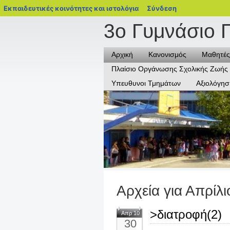
blogs.sch.gr
Εκπαιδευτικές κοινότητες και ιστολόγια
Σύνδεση
3ο Γυμνάσιο 
Αρχική
Κανονισμός
Μαθητές
Πλαίσιο Οργάνωσης Σχολικής Ζωής
Υπευθυνοι Τμημάτων
Αξιολόγησ
Αρχεία για Απρίλι
>διατροφή(2)
Απρ 10
30