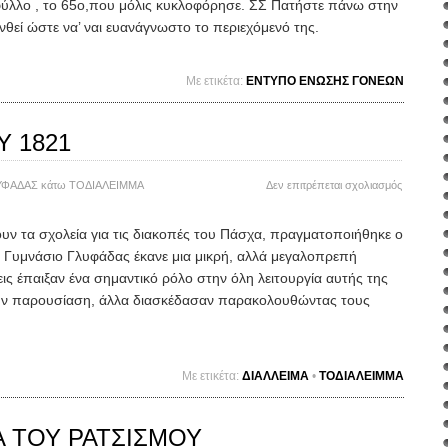
φύλλο , το 65ο,που μόλις κυκλοφόρησε. ΣΣ Πατήστε πάνω στην
ΦΕΒΡΟΥ
ΜΑΡΤΙΟ
υνθεί ώστε να’ ναι ευανάγνωστο το περιεχόμενό της.
2010
Mε ετικέτα:
ΕΝΤΥΠΟ ΕΝΩΣΗΣ ΓΟΝΕΩΝ
Υ 1821
στο
ΥΦΑΔΑΣ
κάτω
ΤΟΔΙΑΛΕΙΜΜΑ
Δεν επιτρέπεται σχολιασμός
>25η
ΜΑΡΤΙΟ
ν τα σχολεία για τις διακοπές του Πάσχα, πραγματοποιήθηκε ο
1821
 Γυμνάσιο Γλυφάδας έκανε μια μικρή, αλλά μεγαλοπρεπή
εις έπαιξαν ένα σημαντικό ρόλο στην όλη λειτουργία αυτής της
ην παρουσίαση, άλλα διασκέδασαν παρακολουθώντας τους
Mε ετικέτα:
ΔΙΑΛΛΕΙΜΑ
•
ΤΟΔΙΑΛΕΙΜΜΑ
Α ΤΟΥ ΡΑΤΣΙΣΜΟΥ