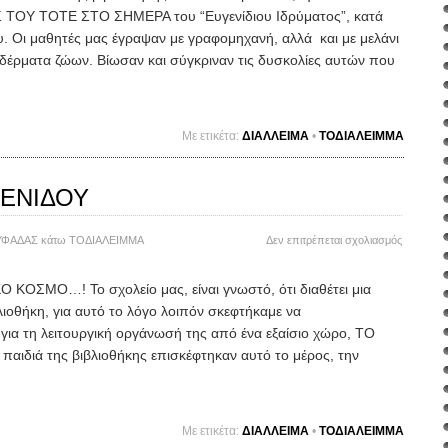
ΟΥ ΤΟΤΕ ΣΤΟ ΣΗΜΕΡΑ του “Ευγενίδιου Ιδρύματος”, κατά
υ. Οι μαθητές μας έγραψαν με γραφομηχανή, αλλά και με μελάνι
δέρματα ζώων. Βίωσαν και σύγκριναν τις δυσκολίες αυτών που
Mε ετικέτα:
ΔΙΑΛΛΕΙΜΑ
•
ΤΟΔΙΑΛΕΙΜΜΑ
ΓΕΝΙΔΟΥ
στο
ΥΦΑΔΑΣ
κάτω
ΤΟΔΙΑΛΕΙΜΜΑ
Δεν επιτρέπεται σχολιασμός
>ΙΔΡΥΜΑ
ΕΥΓΕΝΙ
ΚΟΣΜΟ…! Το σχολείο μας, είναι γνωστό, ότι διαθέτει μια
λιοθήκη, για αυτό το λόγο λοιπόν σκεφτήκαμε να
για τη λειτουργική οργάνωσή της από ένα εξαίσιο χώρο, ΤΟ
παιδιά της βιβλιοθήκης επισκέφτηκαν αυτό το μέρος, την
Mε ετικέτα:
ΔΙΑΛΛΕΙΜΑ
•
ΤΟΔΙΑΛΕΙΜΜΑ