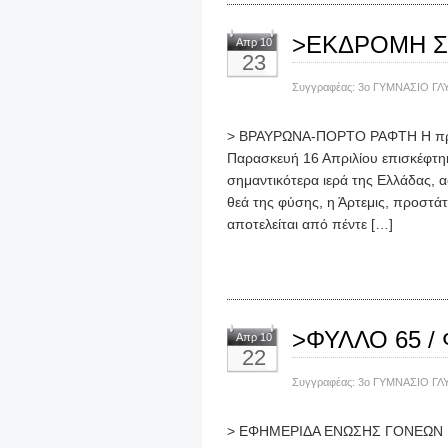
>ΕΚΔΡΟΜΗ ΣΤ
Απρ 10
23
Συγγραφέας:
3ο ΓΥΜΝΑΣΙΟ ΓΛ
> ΒΡΑΥΡΩΝΑ-ΠΟΡΤΟ ΡΑΦΤΗ Η πρώτη
Παρασκευή 16 Απριλίου επισκέφτηκ
σημαντικότερα ιερά της Ελλάδας, 
θεά της φύσης, η Άρτεμις, προστάτ
αποτελείται από πέντε […]
>ΦΥΛΛΟ 65 /
Απρ 10
22
Συγγραφέας:
3ο ΓΥΜΝΑΣΙΟ ΓΛ
> ΕΦΗΜΕΡΙΔΑ ΕΝΩΣΗΣ ΓΟΝΕΩΝ Παρ