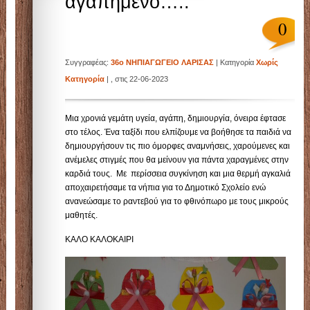
αγαπημένο…..
Λάρισας.Το blog αυτό δημιουργήθηκε για τις ανάγ
0
Συγγραφέας:
36ο ΝΗΠΙΑΓΩΓΕΙΟ ΛΑΡΙΣΑΣ
| Κατηγορία
Χωρίς
της εξ αποστάσεως εκπ/σης.
Κατηγορία
| , στις 22-06-2023
Μια χρονιά γεμάτη υγεία, αγάπη, δημιουργία, όνειρα έφτασε
στο τέλος. Ένα ταξίδι που ελπίζουμε να βοήθησε τα παιδιά να
δημιουργήσουν τις πιο όμορφες αναμνήσεις, χαρούμενες και
ανέμελες στιγμές που θα μείνουν για πάντα χαραγμένες στην
καρδιά τους. Με περίσσεια συγκίνηση και μια θερμή αγκαλιά
αποχαιρετήσαμε τα νήπια για το Δημοτικό Σχολείο ενώ
ανανεώσαμε το ραντεβού για το φθινόπωρο με τους μικρούς
μαθητές.
ΚΑΛΟ ΚΑΛΟΚΑΙΡΙ