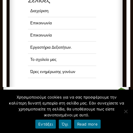
Σελίδες
Διαχείριση
Επικοινωνία
Επικοινωνία
Εργαστήρια Δεξιοτήτων.
Το σχολείο μας
Ώρες ενημέρωσης γονέων
Χρησιμοποιούμε cookies για να σας προσφέρουμε την
καλύτερη δυνατή εμπειρία στη σελίδα μας. Εάν συνεχίσετε να
χρησιμοποιείτε τη σελίδα, θα υποθέσουμε πως είστε
© All Rights Reserved.
36ο ΝΗΠΙΑΓΩΓΕΙΟ ΛΑΡΙΣΑΣ
ικανοποιημένοι με αυτό.
Φιλοξενείται από
Blogs.sch.gr
Εντάξει
Όχι
Read more
Όροι χρήσης blogs.sch.gr
|
Δήλωση προσβασιμότητας