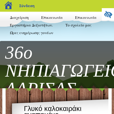
blogs.sch.gr
Σύνδεση
Διαχείριση
Επικοινωνία
Επικοινωνία
Εργαστήρια Δεξιοτήτων.
Το σχολείο μας
Ώρες ενημέρωσης γονέων
36ο
ΝΗΠΙΑΓΩΓΕΙ
ΛΑΡΙΣΑΣ
Καλώς ήρθατε στο blog του 36ου Νηπιαγωγεί
Γλυκό καλοκαιράκι