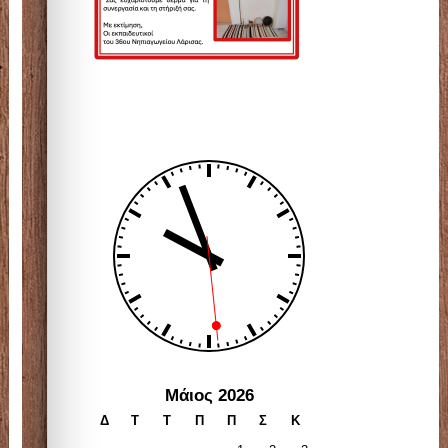
Μάιος 2026
Δ
Τ
Τ
Π
Π
Σ
Κ