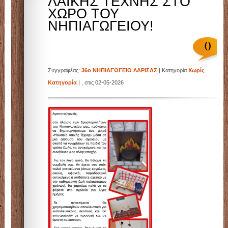
ΛΑΪΚΗΣ ΤΕΧΝΗΣ ΣΤΟ
ΧΩΡΟ ΤΟΥ
Λάρισας.Το blog αυτό δημιουργήθηκε για τις ανάγ
ΝΗΠΙΑΓΩΓΕΙΟΥ!
0
της εξ αποστάσεως εκπ/σης.
Συγγραφέας:
36ο ΝΗΠΙΑΓΩΓΕΙΟ ΛΑΡΙΣΑΣ
| Κατηγορία
Χωρίς
Κατηγορία
| , στις 02-05-2026