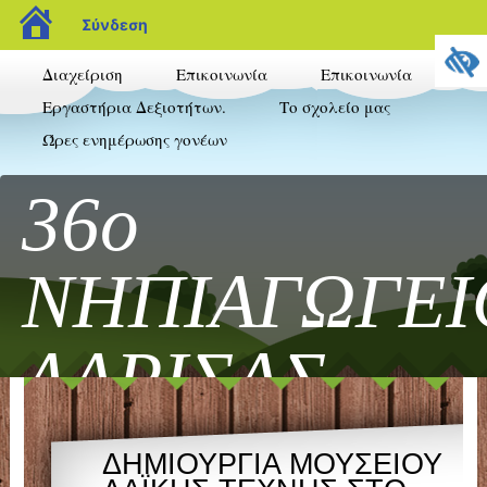
blogs.sch.gr
Σύνδεση
Διαχείριση
Επικοινωνία
Επικοινωνία
Εργαστήρια Δεξιοτήτων.
Το σχολείο μας
Ώρες ενημέρωσης γονέων
36ο
ΝΗΠΙΑΓΩΓΕΙ
ΛΑΡΙΣΑΣ
Καλώς ήρθατε στο blog του 36ου Νηπιαγωγεί
ΔΗΜΙΟΥΡΓΙΑ ΜΟΥΣΕΙΟΥ