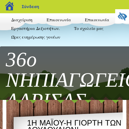
blogs.sch.gr
Σύνδεση
Διαχείριση
Επικοινωνία
Επικοινωνία
Εργαστήρια Δεξιοτήτων.
Το σχολείο μας
Ώρες ενημέρωσης γονέων
36ο
ΝΗΠΙΑΓΩΓΕΙ
ΛΑΡΙΣΑΣ
Καλώς ήρθατε στο blog του 36ου Νηπιαγωγεί
1Η ΜΑΪΟΥ-Η ΓΙΟΡΤΗ ΤΩΝ