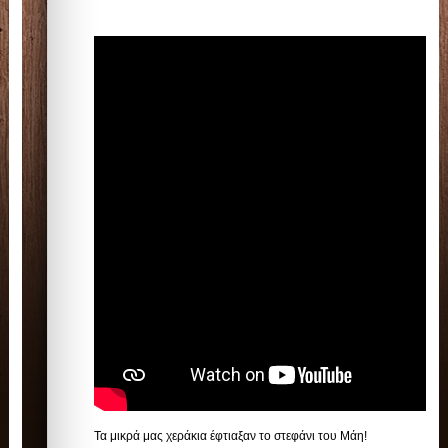
Τα μικρά μας χεράκια έφτιαξαν το στεφάνι του Μάη!