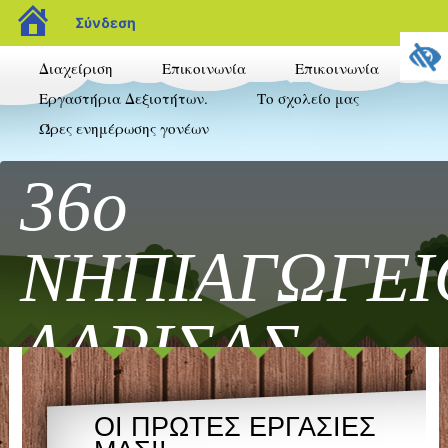
blogs.sch.gr
Σύνδεση
Διαχείριση
Επικοινωνία
Επικοινωνία
Εργαστήρια Δεξιοτήτων.
Το σχολείο μας
Ώρες ενημέρωσης γονέων
36ο
ΝΗΠΙΑΓΩΓΕΙ
ΛΑΡΙΣΑΣ
Καλώς ήρθατε στο blog του 36ου Νηπιαγωγεί
ΟΙ ΠΡΩΤΕΣ ΕΡΓΑΣΙΕΣ