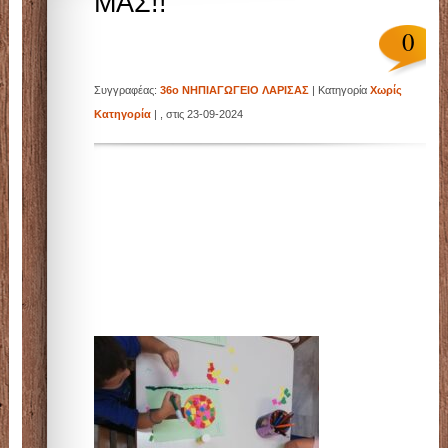
ΜΑΣ!!
Λάρισας.Το blog αυτό δημιουργήθηκε για τις ανάγ
0
Συγγραφέας:
36ο ΝΗΠΙΑΓΩΓΕΙΟ ΛΑΡΙΣΑΣ
| Κατηγορία
Χωρίς
της εξ αποστάσεως εκπ/σης.
Κατηγορία
| , στις 23-09-2024