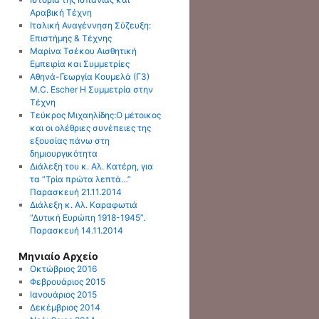
Αραβική Τέχνη
Ιταλική Αναγέννηση Σύζευξη:
Επιστήμης & Τέχνης
Μαρίνα Τσέκου Αισθητική
Εμπειρία και Συμμετρίες
Αθηνά-Γεωργία Κουμελά (Γ3)
M.C. Escher Η Συμμετρία στην
Τέχνη
Τεύκρος Μιχαηλίδης:O μέτοικος
και οι ολέθριες συνέπειες της
εξουσίας πάνω στη
δημιουργικότητα
Διάλεξη του κ. Αλ. Κατέρη, για
τα “Τρία πρώτα λεπτά…”
Παρασκευή 21.11.2014
Διάλεξη κ. Αλ. Καραφωτιά
“Δυτική Ευρώπη 1918-1945”.
Παρασκευή 14.11.2014
Μηνιαίο Αρχείο
Οκτώβριος 2016
Φεβρουάριος 2015
Ιανουάριος 2015
Δεκέμβριος 2014