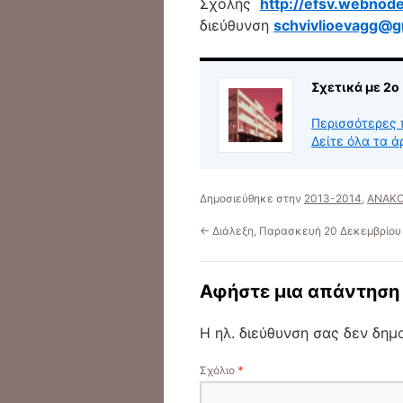
Σχολής
http://efsv.webnode
διεύθυνση
schvivlioevagg@g
Σχετικά με 2ο
Περισσότερες 
Δείτε όλα τα ά
Δημοσιεύθηκε στην
2013-2014
,
ΑΝΑΚΟ
←
Διάλεξη, Παρασκευή 20 Δεκεμβρίου
Αφήστε μια απάντηση
Η ηλ. διεύθυνση σας δεν δημο
Σχόλιο
*