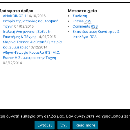
Πρόσφατα άρθρα
Μεταστοιχεία
ΑΝΑΚΟΙΝΩΣΗ
14/10/2016
Σύνδεση
Ιστορία της Ισπανίας και Αραβική
Entries
RSS
Τέχνη
04/02/2015
Comments
RSS
Ιταλική Αναγέννηση Σύζευξη:
Εκπαιδευτικές Κοινότητες &
Επιστήμης & Τέχνης
14/01/2015
Ιστολόγια ΠΣΔ
Μαρίνα Τσέκου Αισθητική Εμπειρία
και Συμμετρίες
10/12/2014
Αθηνά-Γεωργία Κουμελά (Γ3) M.C.
Escher Η Συμμετρία στην Τέχνη
03/12/2014
η δυνατή εμπειρία στη σελίδα μας. Εάν συνεχίσετε να χρησιμοποιείτε 
Εντάξει
Όχι
Read more
Όροι χρήσης blogs.sch.gr
|
Δήλωση προσβασιμότητας