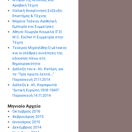
Αραβική Τέχνη
Ιταλική Αναγέννηση Σύζευξη:
Επιστήμης & Τέχνης
Μαρίνα Τσέκου Αισθητική
Εμπειρία και Συμμετρίες
Αθηνά-Γεωργία Κουμελά (Γ3)
M.C. Escher Η Συμμετρία στην
Τέχνη
Τεύκρος Μιχαηλίδης:O μέτοικος
και οι ολέθριες συνέπειες της
εξουσίας πάνω στη
δημιουργικότητα
Διάλεξη του κ. Αλ. Κατέρη, για
τα “Τρία πρώτα λεπτά…”
Παρασκευή 21.11.2014
Διάλεξη κ. Αλ. Καραφωτιά
“Δυτική Ευρώπη 1918-1945”.
Παρασκευή 14.11.2014
Μηνιαίο Αρχείο
Οκτώβριος 2016
Φεβρουάριος 2015
Ιανουάριος 2015
Δεκέμβριος 2014