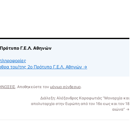
 Πρότυπο Γ.Ε.Λ. Αθηνών
πληροφορίες
ρθρα του/της 2ο Πρότυπο Γ.Ε.Λ. Αθηνών
→
ΙΝΩΣΕΙΣ
. Αποθηκεύστε τον
μόνιμο σύνδεσμο
.
Διάλεξη: Αλέξανδρος Καραφωτιάς “Μοναρχία και
απολυταρχία στην Ευρώπη από τον 16ο εως και τον 18
αιώνα”
→