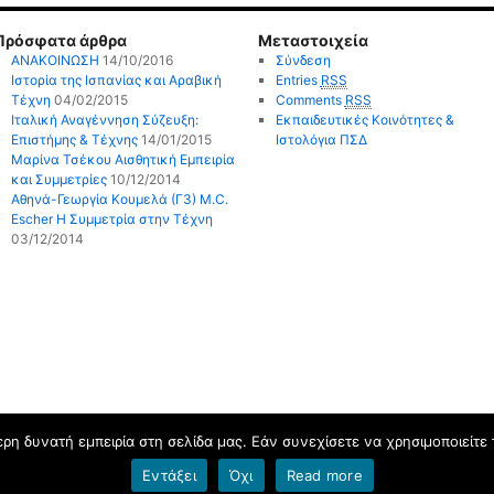
Πρόσφατα άρθρα
Μεταστοιχεία
ΑΝΑΚΟΙΝΩΣΗ
14/10/2016
Σύνδεση
Ιστορία της Ισπανίας και Αραβική
Entries
RSS
Τέχνη
04/02/2015
Comments
RSS
Ιταλική Αναγέννηση Σύζευξη:
Εκπαιδευτικές Κοινότητες &
Επιστήμης & Τέχνης
14/01/2015
Ιστολόγια ΠΣΔ
Μαρίνα Τσέκου Αισθητική Εμπειρία
και Συμμετρίες
10/12/2014
Αθηνά-Γεωργία Κουμελά (Γ3) M.C.
Escher Η Συμμετρία στην Τέχνη
03/12/2014
η δυνατή εμπειρία στη σελίδα μας. Εάν συνεχίσετε να χρησιμοποιείτε 
Εντάξει
Όχι
Read more
Όροι χρήσης blogs.sch.gr
|
Δήλωση προσβασιμότητας