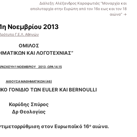
Διάλεξη: Αλέξανδρος Καραφωτιάς “Μοναρχία και
απολυταρχία στην Ευρώπη από τον 16ο εως και τον 18
αιώνα”
→
1η Νοεμβρίου 2013
Πρότυπο Γ.Ε.Λ. Αθηνών
ΟΜΙΛΟΣ
ΜΑΤΙΚΩΝ ΚΑΙ ΛΟΓΟΤΕΧΝΙΑΣ”
ΡΑΣΚΕΥΗ
1
ΝΟΕΜΒΡΙΟΥ 2013, ΩΡΑ 14.15
ΑΙΘΟΥΣΑ ΜΑΘΗΜΑΤΙΚΩΝ (46)
ΚΟ ΓΟΝΙΔΙΟ ΤΩΝ
EULER
ΚΑΙ
BERNOULLI
Καρύδης Σπύρος
Δρ Θεολογίας
ντιμεταρρύθμιση στον Ευρωπαϊκό 16
αιώνα.
ο