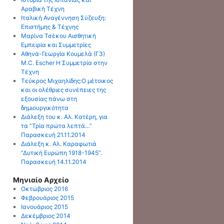
Αραβική Τέχνη
Ιταλική Αναγέννηση Σύζευξη:
Επιστήμης & Τέχνης
Μαρίνα Τσέκου Αισθητική
Εμπειρία και Συμμετρίες
Αθηνά-Γεωργία Κουμελά (Γ3)
M.C. Escher Η Συμμετρία στην
Τέχνη
Τεύκρος Μιχαηλίδης:O μέτοικος
και οι ολέθριες συνέπειες της
εξουσίας πάνω στη
δημιουργικότητα
Διάλεξη του κ. Αλ. Κατέρη, για
τα “Τρία πρώτα λεπτά…”
Παρασκευή 21.11.2014
Διάλεξη κ. Αλ. Καραφωτιά
“Δυτική Ευρώπη 1918-1945”.
Παρασκευή 14.11.2014
Μηνιαίο Αρχείο
Οκτώβριος 2016
Φεβρουάριος 2015
Ιανουάριος 2015
Δεκέμβριος 2014