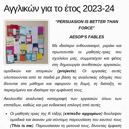
Αγγλικών για το έτος 2023-24
“PERSUASION IS BETTER THAN
FORCE”
AESOP
‘
S
FABLES
Με ιδιαίτερο ενθουσιασμό, μεράκι και
πρωτοτυπία οι μαθητές-τριες του
σχολείου μας, συμμετείχαν και φέτος
στη δημιουργία συνθετικών εργασιών,
ομαδικών και ατομικών (
projects
). Οι εργασίες αυτές
υλοποιούνται από τα παιδιά με βάση τις αναλυτικές οδηγίες που
δίνονται στο μάθημα και αφορούν τη δομή, τη διάταξη, το
περιεχόμενο και ιδιαίτερα την εμφάνισή τους.
Ακολουθεί αναλυτική καταγραφή των εργασιών όλων των
επιπέδων, καθώς και μια ενδεικτική επιλογή από αυτές.
Οι μαθητές-τριες της
A’ τάξης
(
επίπεδο αρχαρίων
) δούλεψαν
ομαδικά και έκαναν μία σύντομη παρουσίαση του εαυτού τους
(
This
is
me
). Παρουσίασαν τη γειτονιά τους, δίνοντας έμφαση