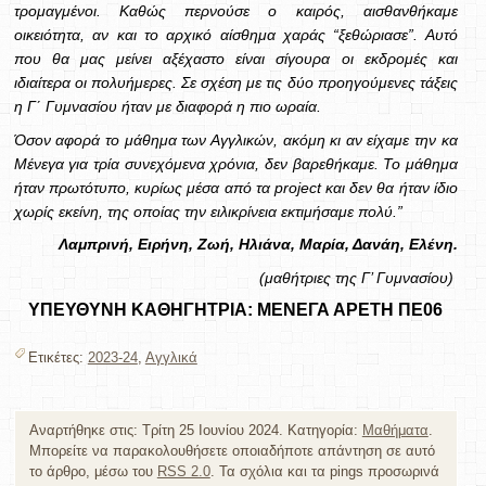
τρομαγμένοι. Καθώς περνούσε ο καιρός, αισθανθήκαμε
οικειότητα, αν και το αρχικό αίσθημα χαράς “ξεθώριασε”. Αυτό
που θα μας μείνει αξέχαστο είναι σίγουρα οι εκδρομές και
ιδιαίτερα οι πολυήμερες. Σε σχέση με τις δύο προηγούμενες τάξεις
η Γ΄ Γυμνασίου ήταν με διαφορά η πιο ωραία.
Όσον αφορά το μάθημα των Αγγλικών, ακόμη κι αν είχαμε την κα
Μένεγα για τρία συνεχόμενα χρόνια, δεν βαρεθήκαμε. Το μάθημα
ήταν πρωτότυπο, κυρίως μέσα από τα
project
και δεν θα ήταν ίδιο
χωρίς εκείνη, της οποίας την ειλικρίνεια εκτιμήσαμε πολύ.”
Λαμπρινή, Ειρήνη, Ζωή, Ηλιάνα, Μαρία, Δανάη, Ελένη.
(
μαθήτριες της Γ’ Γυμνασίου)
ΥΠΕΥΘΥΝΗ ΚΑΘΗΓΗΤΡΙΑ: ΜΕΝΕΓΑ ΑΡΕΤΗ ΠΕ06
Ετικέτες:
2023-24
,
Αγγλικά
Αναρτήθηκε στις: Τρίτη 25 Ιουνίου 2024. Κατηγορία:
Μαθήματα
.
Μπορείτε να παρακολουθήσετε οποιαδήποτε απάντηση σε αυτό
το άρθρο, μέσω του
RSS 2.0
. Τα σχόλια και τα pings προσωρινά