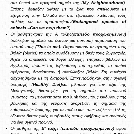
στα θετικά και αρνητικά σημεία της (
My
Neighbourhood
).
Επίσης, έφτιαξαν αφίσες με τα ζώα που απειλούνται με
εξαφάνιση στην Ελλάδα και στο εξωτερικό, καλώντας τους
πολίτες να τα προστατέψουν(
Endangered
species
of
animals
–
Can
we
help
them
?
).
Οι μαθητές-τριες της
A’ τάξης
(επίπεδο προχωρημένων)
δούλεψαν ομαδικά και έκαναν μία σύντομη παρουσίαση του
εαυτού τους
(
This
is
me
).
Παρουσίασαν τα αγαπημένα τους
βιβλία
(
blurbs
) τα οποία συνόδευσαν με δικές τους ζωγραφιές.
Αξίζει να σημειωθεί ότι λόγω έλλειψης επαρκών βιβλίων με
Αγγλικούς τίτλους στη βιβλιοθήκη του σχολείου, τα παιδιά
αγόρασαν, δανείστηκαν ή αντάλλαξαν βιβλία. Στη συνέχεια
ασχολήθηκαν με τη διατροφή. Επικεντρώθηκαν στην υγιεινή
διατροφή (
Healthy
Diet
)
και μίλησαν για την αξία της
Μεσογειακής διατροφής, για τη σημασία του πρωινού
γεύματος, τα μειονεκτήματα του
junk food,
τους κινδύνους της
βουλιμίας και της νευρικής ανορεξίας, τη σημασία της
καθημερινής άσκησης για τα παιδιά και τους ενήλικες. Τέλος,
έδωσαν διατροφικές συμβουλές στους εφήβους και συνταγές
για ένα υγιεινό πρωινό.
Οι μαθητές της
Β’ τάξης
(
επίπεδο προχωρημένων
) αφού