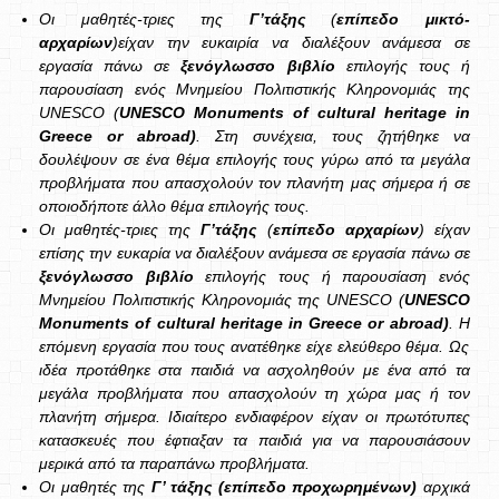
Οι μαθητές-τριες της
Γ’τάξης
(
επίπεδο μικτό-
αρχαρίων
)είχαν την ευκαιρία να διαλέξουν ανάμεσα σε
εργασία πάνω σε
ξενόγλωσσο βιβλίο
επιλογής τους ή
παρουσίαση ενός Μνημείου Πολιτιστικής Κληρονομιάς της
UNESCO
(
UNESCO
Monuments
of
cultural
heritage
in
Greece
or
abroad
)
.
Στη συνέχεια, τους ζητήθηκε να
δουλέψουν σε ένα θέμα επιλογής τους γύρω από τα μεγάλα
προβλήματα που απασχολούν τον πλανήτη μας σήμερα ή σε
οποιοδήποτε άλλο θέμα επιλογής τους.
Οι μαθητές-τριες της
Γ’τάξης
(
επίπεδο αρχαρίων
) είχαν
επίσης την ευκαρία να διαλέξουν ανάμεσα σε εργασία πάνω σε
ξενόγλωσσο βιβλίο
επιλογής τους ή παρουσίαση ενός
Μνημείου Πολιτιστικής Κληρονομιάς της
UNESCO
(
UNESCO
Monuments
of
cultural
heritage
in
Greece
or
abroad
)
.
H
επόμενη εργασία που τους ανατέθηκε είχε ελεύθερο θέμα. Ως
ιδέα προτάθηκε στα παιδιά να ασχοληθούν με ένα από τα
μεγάλα προβλήματα που απασχολούν τη χώρα μας ή τον
πλανήτη σήμερα. Ιδιαίτερο ενδιαφέρον είχαν οι πρωτότυπες
κατασκευές που έφτιαξαν τα παιδιά για να παρουσιάσουν
μερικά από τα παραπάνω προβλήματα.
Οι μαθητές της
Γ’ τάξης (επίπεδο προχωρημένων)
αρχικά