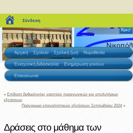
blogs.sch.gr
Σύνδεση
2ο Γυμνάσιο Γλυκών Νερών
Αρχική
Σχολείο
Σχολική ζωή
Νομοθεσία
Ενισχυτική Διδασκαλία
Ενημέρωση γονέων
Επικοινωνία
«
Επίδοση βαθμολογίας γραπτών προαγωγικών και απολυτήριων
εξετάσεων
Πρόγραμμα επαναληπτικών εξετάσεων Σεπτεμβρίου 2024
»
Δράσεις στο μάθημα των