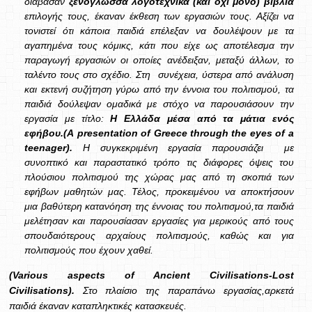
διάβασαν
ξενόγλωσσα λογοτεχνικά (και
όχι μόνο) βιβλία
επιλογής τους, έκαναν έκθεση των εργασιών τους. Αξίζει να
τονιστεί ότι κάποια παιδιά επέλεξαν να δουλέψουν με τα
αγαπημένα τους κόμικς, κάτι που είχε ως αποτέλεσμα την
παραγωγή εργασιών οι οποίες ανέδειξαν, μεταξύ άλλων, το
ταλέντο τους στο σχέδιο. Στη συνέχεια, ύστερα από ανάλυση
και εκτενή συζήτηση γύρω από την έννοια του πολιτισμού, τα
παιδιά δούλεψαν ομαδικά με στόχο να παρουσιάσουν την
εργασία με τίτλο:
Η Ελλάδα μέσα από τα μάτια ενός
εφήβου.(
A
presentation
of
Greece
through
the
eyes
of
a
teenager
).
Η συγκεκριμένη εργασία παρουσιάζει με
συνοπτικό και παραστατικό τρόπο τις διάφορες όψεις του
πλούσιου πολιτισμού της χώρας μας από τη σκοπιά των
εφήβων μαθητών μας. Τέλος, προκειμένου να αποκτήσουν
μια βαθύτερη κατανόηση της έννοιας του πολιτισμού,τα παιδιά
μελέτησαν και παρουσίασαν εργασίες για μερικούς από τους
σπουδαιότερους αρχαίους πολιτισμούς, καθώς και για
πολιτισμούς που έχουν χαθεί.
(Various aspects of Ancient Civilisations-Lost
Civilisations).
Στο πλαίσιο της παραπάνω εργασίας,αρκετά
παιδιά
έκαναν καταπληκτικές κατασκευές.