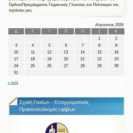
Ομίλου/Προγράμματος Γερμανικής Γλώσσας και Πολιτισμού του
σχολείου μας
Αύγουστος 2026
Δ
Τ
Τ
Π
Π
Σ
Κ
1
2
3
4
5
6
7
8
9
10
11
12
13
14
15
16
17
18
19
20
21
22
23
24
25
26
27
28
29
30
31
« Ιούλ
Σχολή Γονέων – Επαγγελματικός
Προσανατολισμός εφήβων