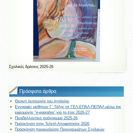
Σχολικές δράσεις 2025-26
Πρόσφατα άρθρα
Θερινή λειτουργία του σχολείου
Εγγραφές μαθητών Γ΄ Τάξης σε ΓΕΛ-ΕΠΑΛ-ΠΕΠΑΛ μέσω της
εφαρμογής “e-eggrafes” για το έτος 2026-27
Περιβαλλοντικό πρόγραμμα 2025-26
Πρόσκληση στην Τελετή Αποφοίτησης 2026
Πρόσκληση παρουσίασης Προγραμμάτων Σχολικών