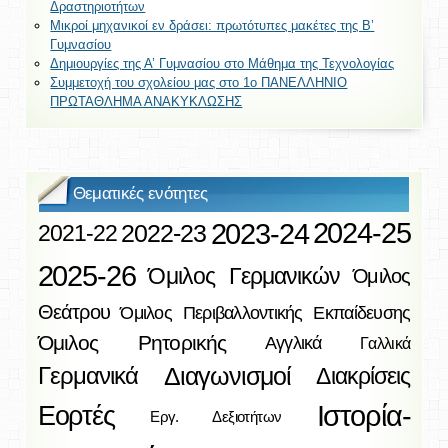
Δραστηριοτήτων
Μικροί μηχανικοί εν δράσει: πρωτότυπες μακέτες της Β’
Γυμνασίου
Δημιουργίες της Α’ Γυμνασίου στο Μάθημα της Τεχνολογίας
Συμμετοχή του σχολείου μας στο 1ο ΠΑΝΕΛΛΗΝΙΟ
ΠΡΩΤΑΘΛΗΜΑ ΑΝΑΚΥΚΛΩΣΗΣ
Θεματικές ενότητες
2023-24
2024-25
2022-23
2021-22
2025-26
Όμιλος Γερμανικών
Όμιλος
Θεάτρου
Όμιλος Περιβαλλοντικής Εκπαίδευσης
Όμιλος Ρητορικής
Αγγλικά
Γαλλικά
Διαγωνισμοί
Γερμανικά
Διακρίσεις
Ιστορία-
Εορτές
Εργ. Δεξιοτήτων