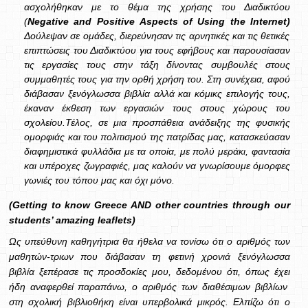
ασχολήθηκαν με το θέμα της χρήσης του Διαδικτύου
(
Negative
and
Positive
Aspects
of
Using
the
Internet
)
Δούλεψαν σε ομάδες, διερεύνησαν τις αρνητικές και τις θετικές
επιπτώσεις του Διαδικτύου για τους εφήβους και παρουσίασαν
τις εργασίες τους στην τάξη δίνοντας συμβουλές στους
συμμαθητές τους για την ορθή χρήση του. Στη συνέχεια, αφού
διάβασαν ξενόγλωσσα βιβλία αλλά και κόμικς επιλογής τους,
έκαναν έκθεση των εργασιών τους στους χώρους του
σχολείου.Τέλος, σε μια προσπάθεια ανάδειξης της φυσικής
ομορφιάς και του πολιτισμού της πατρίδας μας, κατασκεύασαν
διαφημιστικά φυλλάδια με τα οποία, με πολύ μεράκι, φαντασία
και υπέροχες ζωγραφιές, μας καλούν να γνωρίσουμε όμορφες
γωνιές του τόπου μας και όχι μόνο.
(Getting to know Greece AND other countries through our
students’ amazing leaflets)
Ως υπεύθυνη καθηγήτρια θα ήθελα να τονίσω ότι ο αριθμός των
μαθητών-τριων που διάβασαν τη φετινή χρονιά ξενόγλωσσα
βιβλία ξεπέρασε τις προσδοκίες μου, δεδομένου ότι, όπως έχει
ήδη αναφερθεί παραπάνω, ο αριθμός των διαθέσιμων βιβλίων
στη σχολική βιβλιοθήκη είναι υπερβολικά μικρός. Ελπίζω ότι ο