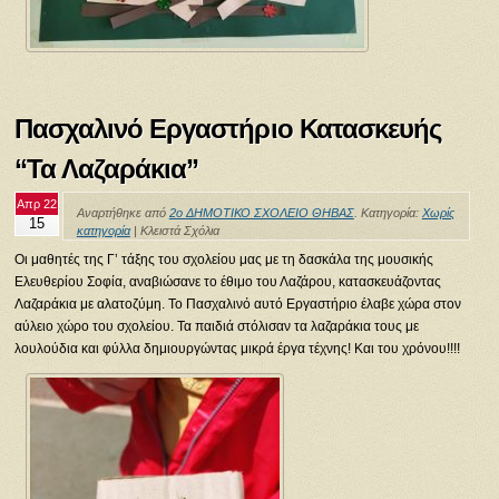
Πασχαλινό Εργαστήριο Κατασκευής
“Τα Λαζαράκια”
Απρ 22
Αναρτήθηκε από
2ο ΔΗΜΟΤΙΚΟ ΣΧΟΛΕΙΟ ΘΗΒΑΣ
. Κατηγορία:
Χωρίς
15
κατηγορία
|
Κλειστά Σχόλια
Οι μαθητές της Γ’ τάξης του σχολείου μας με τη δασκάλα της μουσικής
Ελευθερίου Σοφία, αναβιώσανε το έθιμο του Λαζάρου, κατασκευάζοντας
Λαζαράκια με αλατοζύμη. Το Πασχαλινό αυτό Εργαστήριο έλαβε χώρα στον
αύλειο χώρο του σχολείου. Τα παιδιά στόλισαν τα λαζαράκια τους με
λουλούδια και φύλλα δημιουργώντας μικρά έργα τέχνης! Και του χρόνου!!!!