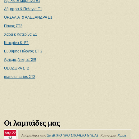
Αιμιλία & Μαριτίνα Ε1
Δήμητρα & Πελαγία Ε1
OΡΣΑΛΙΑ & ΑΛΕΞΑΝΔΡΑ Ε1
Πάνος ΣΤ2
Χαρά κ Κατερίνα Ε1
Κατερίνα Κ. Ε1
Ευθύμης Γιώργος ΣΤ΄2
Άρτεμις,Νίκη Στ΄2!!!
ΘΕΟΔΩΡΑ ΣΤ2
marios marios ΣΤ2
Οι λαμπάδες μας
Απρ 22
Αναρτήθηκε από
2ο ΔΗΜΟΤΙΚΟ ΣΧΟΛΕΙΟ ΘΗΒΑΣ
. Κατηγορία:
Χωρίς
14