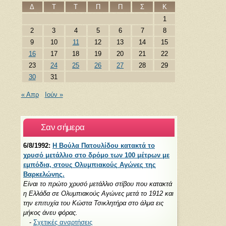
Δ
Τ
Τ
Π
Π
Σ
Κ
1
2
3
4
5
6
7
8
9
10
11
12
13
14
15
16
17
18
19
20
21
22
23
24
25
26
27
28
29
30
31
« Απρ
Ιούν »
Σαν σήμερα
6/8/1992:
Η Βούλα Πατουλίδου κατακτά το
χρυσό μετάλλιο στο δρόμο των 100 μέτρων με
εμπόδια, στους Ολυμπιακούς Αγώνες της
Βαρκελώνης.
Είναι το πρώτο χρυσό μετάλλιο στίβου που κατακτά
η Ελλάδα σε Ολυμπιακούς Αγώνες μετά το 1912 και
την επιτυχία του Κώστα Τσικλητήρα στο άλμα εις
μήκος άνευ φόρας.
-
Σχετικές αναρτήσεις