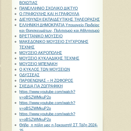
ΒΟΙΩΤΙΑΣ
ΠΑΝΕΛΛΗΝΙΟ ΣΧΟΛΙΚΟ ΔΙΚΤΥΟ
Ο ΓΡΑΦΟΥΛΗΣ ΚΑΙ Η ΓΡΑΦΟΥΛΑ
ΔΙΕΥΘΥΝΣΗ ΕΚΠΑΙΔΕΥΤΙΚΗΣ ΤΗΛΕΟΡΑΣΗΣ
ΕΛΛΗΝΙΚΗ ΔΗΜΟΚΡΑΤΙΑ Υπουργείο Παιδείας
και Θρησκευμάτων, Πολιτισμού και Αθλητισμού
ΒΡΕΤΤΑΝΙΚΟ ΜΟΥΣΕΙΟ
ΜΑΚΕΔΟΝΙΚΟ ΜΟΥΣΕΙΟ ΣΥΓΧΡΟΝΗΣ
ΤΕΧΝΗΣ
ΜΟΥΣΕΙΟ ΑΚΡΟΠΟΛΗΣ
ΜΟΥΣΕΙΟ ΚΥΚΛΑΔΙΚΗΣ ΤΕΧΝΗΣ
ΜΟΥΣΕΙΟ ΜΠΕΝΑΚΗ
Ο ΚΥΚΛΟΣ ΤΩΝ ΜΟΥΣΕΙΩΝ
ΟΔΥΣΣΕΑΣ
ΠΑΡΘΕΝΩΝΑΣ – Η ΖΩΦΟΡΟΣ
ΣΧΕΔΙΑ ΓΙΑ ΖΩΓΡΑΦΙΚΗ
https://www.youtube.com/watch?
v=oBSZWMkuP2o
https://www.youtube.com/watch?
v=oBSZWMkuP2o
https://www.youtube.com/watch?
v=oBSZWMkuP2o
Θήβα, η πόλη μας η ξακουστή! ΣΤ Τάξη 2024-
25