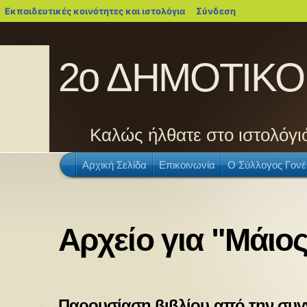
blogs.sch.gr
Εκπαιδευτικές κοινότητες και ιστολόγια
Σύνδεση
2ο ΔΗΜΟΤΙΚΟ
Καλώς ήλθατε στο ιστολόγιό
Αρχική Σελίδα
Επικοινωνία
Ο Σύλλογος Γον
Αρχείο για "Μάιος
Παρουσίαση βιβλίου από την συγ