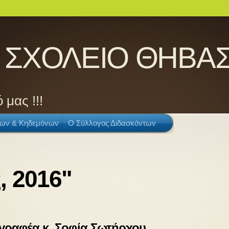
 ΣΧΟΛΕΙΟ ΘΗΒΑ
 μας !!!
έων & Κηδεμόνων
Ο Σύλλογος Διδασκόντων
, 2016"
γραφέα κ. Σοφία Σωτήρχου