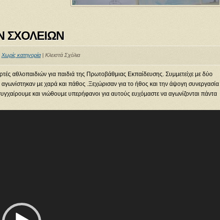
Ν ΣΧΟΛΕΙΩΝ
:
Χωρίς κατηγορία
|
Κλειστά Σχόλια
ιορτές αθλοπαιδιών για παιδιά της Πρωτοβάθμιας Εκπαίδευσης. Συμμετείχε με δύο
αγωνίστηκαν με χαρά και πάθος .Ξεχώρισαν για το ήθος και την άψογη συνεργασία
 συγχαίρουμε και νιώθουμε υπερήφανοι για αυτούς ευχόμαστε να αγωνίζονται πάντα