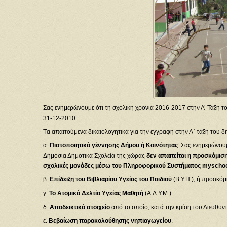
Σας ενημερώνουμε ότι τη σχολική χρονιά 2016-2017 στην Α’ Τάξη 
31-12-2010.
Tα απαιτούμενα δικαιολογητικά για την εγγραφή στην Α΄ τάξη του δη
α.
Πιστοποιητικό γέννησης Δήμου ή Κοινότητας
. Σας ενημερώνουμ
Δημόσια Δημοτικά Σχολεία της χώρας
δεν απαιτείται η προσκόμισ
σχολικές μονάδες μέσω του Πληροφορικού Συστήματος myscho
β.
Επίδειξη του Βιβλιαρίου Υγείας του Παιδιού
(Β.Υ.Π.), ή προσκόμ
γ.
Το Ατομικό Δελτίο Υγείας Μαθητή
(Α.Δ.Υ.Μ.).
δ.
Αποδεικτικό στοιχείο
από το οποίο, κατά την κρίση του Διευθυντ
ε.
Βεβαίωση παρακολούθησης νηπιαγωγείου
.