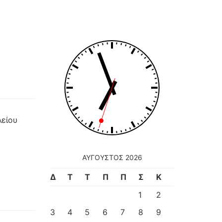
λείου
ΑΎΓΟΥΣΤΟΣ 2026
Δ
Τ
Τ
Π
Π
Σ
Κ
1
2
3
4
5
6
7
8
9