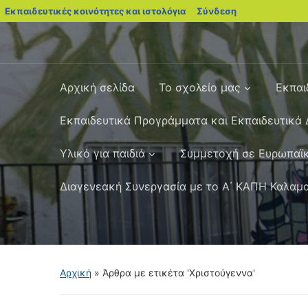
blogs.sch.gr
Εκπαιδευτικές κοινότητες και ιστολόγια
Σύνδεση
Αρχική σελίδα
Το σχολείο μας
Εκπαι
Εκπαιδευτικά Προγράμματα και Εκπαιδευτικά 
Yλικό για παιδιά
Συμμετοχή σε Ευρωπαϊκ
Διαγενεακή Συνεργασία με το Α΄ ΚΑΠΗ Καλαμ
Αρχική
»
Άρθρα με ετικέτα 'Χριστούγεννα'