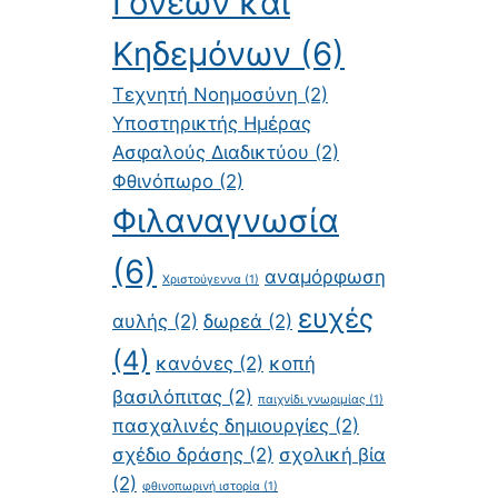
Γονέων και
Κηδεμόνων
(6)
Τεχνητή Νοημοσύνη
(2)
Υποστηρικτής Ημέρας
Ασφαλούς Διαδικτύου
(2)
Φθινόπωρο
(2)
Φιλαναγνωσία
(6)
αναμόρφωση
Χριστούγεννα
(1)
ευχές
αυλής
(2)
δωρεά
(2)
(4)
κανόνες
(2)
κοπή
βασιλόπιτας
(2)
παιχνίδι γνωριμίας
(1)
πασχαλινές δημιουργίες
(2)
σχέδιο δράσης
(2)
σχολική βία
(2)
φθινοπωρινή ιστορία
(1)