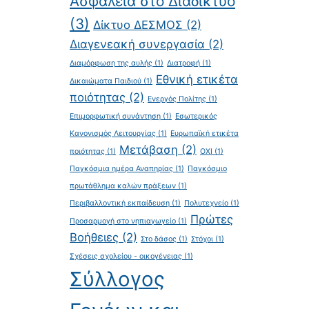
Ασφάλεια στο Διαδίκτυο
(3)
Δίκτυο ΔΕΣΜΟΣ
(2)
Διαγενεακή συνεργασία
(2)
Διαμόρφωση της αυλής
(1)
Διατροφή
(1)
Εθνική ετικέτα
Δικαιώματα Παιδιού
(1)
ποιότητας
(2)
Ενεργός Πολίτης
(1)
Επιμορφωτική συνάντηση
(1)
Εσωτερικός
Κανονισμός Λειτουργίας
(1)
Ευρωπαϊκή ετικέτα
Μετάβαση
(2)
ποιότητας
(1)
ΟΧΙ
(1)
Παγκόσμια ημέρα Αναπηρίας
(1)
Παγκόσμιο
πρωτάθλημα καλών πράξεων
(1)
Περιβαλλοντική εκπαίδευση
(1)
Πολυτεχνείο
(1)
Πρώτες
Προσαρμογή στο νηπιαγωγείο
(1)
Βοήθειες
(2)
Στο δάσος
(1)
Στόχοι
(1)
Σχέσεις σχολείου - οικογένειας
(1)
Σύλλογος