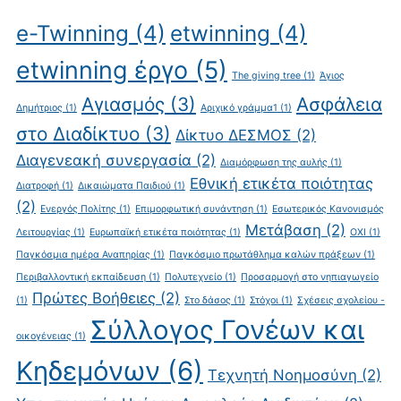
e-Twinning
(4)
etwinning
(4)
etwinning έργο
(5)
The giving tree
(1)
Άγιος
Αγιασμός
(3)
Ασφάλεια
Δημήτριος
(1)
Αριχικό γράμμα1
(1)
στο Διαδίκτυο
(3)
Δίκτυο ΔΕΣΜΟΣ
(2)
Διαγενεακή συνεργασία
(2)
Διαμόρφωση της αυλής
(1)
Εθνική ετικέτα ποιότητας
Διατροφή
(1)
Δικαιώματα Παιδιού
(1)
(2)
Ενεργός Πολίτης
(1)
Επιμορφωτική συνάντηση
(1)
Εσωτερικός Κανονισμός
Μετάβαση
(2)
Λειτουργίας
(1)
Ευρωπαϊκή ετικέτα ποιότητας
(1)
ΟΧΙ
(1)
Παγκόσμια ημέρα Αναπηρίας
(1)
Παγκόσμιο πρωτάθλημα καλών πράξεων
(1)
Περιβαλλοντική εκπαίδευση
(1)
Πολυτεχνείο
(1)
Προσαρμογή στο νηπιαγωγείο
Πρώτες Βοήθειες
(2)
(1)
Στο δάσος
(1)
Στόχοι
(1)
Σχέσεις σχολείου -
Σύλλογος Γονέων και
οικογένειας
(1)
Κηδεμόνων
(6)
Τεχνητή Νοημοσύνη
(2)