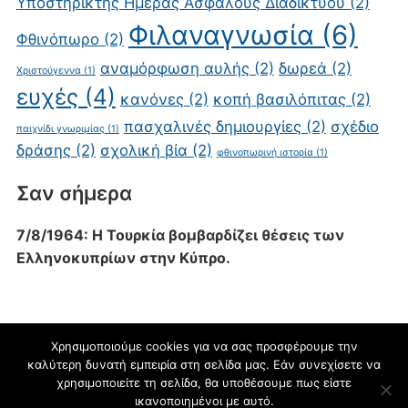
Υποστηρικτής Ημέρας Ασφαλούς Διαδικτύου
(2)
Φιλαναγνωσία
(6)
Φθινόπωρο
(2)
αναμόρφωση αυλής
(2)
δωρεά
(2)
Χριστούγεννα
(1)
ευχές
(4)
κανόνες
(2)
κοπή βασιλόπιτας
(2)
πασχαλινές δημιουργίες
(2)
σχέδιο
παιχνίδι γνωριμίας
(1)
δράσης
(2)
σχολική βία
(2)
φθινοπωρινή ιστορία
(1)
Σαν σήμερα
7/8/1964: Η Τουρκία βομβαρδίζει θέσεις των
Ελληνοκυπρίων στην Κύπρο.
Χρησιμοποιούμε cookies για να σας προσφέρουμε την
καλύτερη δυνατή εμπειρία στη σελίδα μας. Εάν συνεχίσετε να
blogs.sch.gr
χρησιμοποιείτε τη σελίδα, θα υποθέσουμε πως είστε
ικανοποιημένοι με αυτό.