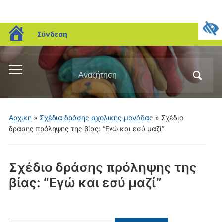
blogs.sch.gr
Σύνδεση
Αναζήτηση
Εναλλαγή
για:
του
μενού
για
Αρχική
»
Σχέδια δράσης σχολικής μονάδας
»
Σχέδιο
κινητά
δράσης πρόληψης της βίας: “Εγώ και εσύ μαζί”
Σχέδιο δράσης πρόληψης της
βίας: “Εγώ και εσύ μαζί”