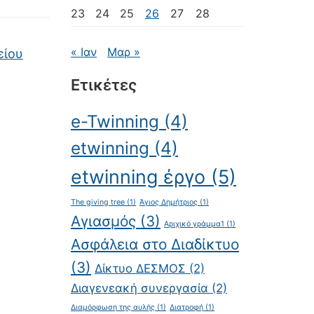
23
24
25
26
27
28
« Ιαν
Μαρ »
είου
Ετικέτες
e-Twinning
(4)
etwinning
(4)
etwinning έργο
(5)
The giving tree
(1)
Άγιος Δημήτριος
(1)
Αγιασμός
(3)
Αριχικό γράμμα1
(1)
Ασφάλεια στο Διαδίκτυο
(3)
Δίκτυο ΔΕΣΜΟΣ
(2)
Διαγενεακή συνεργασία
(2)
Διαμόρφωση της αυλής
(1)
Διατροφή
(1)