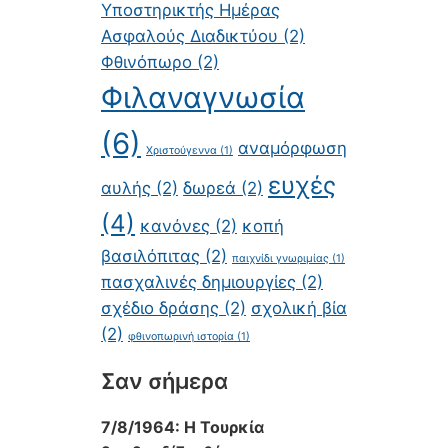
Υποστηρικτής Ημέρας
Ασφαλούς Διαδικτύου
(2)
Φθινόπωρο
(2)
Φιλαναγνωσία
(6)
αναμόρφωση
Χριστούγεννα
(1)
ευχές
αυλής
(2)
δωρεά
(2)
(4)
κανόνες
(2)
κοπή
βασιλόπιτας
(2)
παιχνίδι γνωριμίας
(1)
πασχαλινές δημιουργίες
(2)
σχέδιο δράσης
(2)
σχολική βία
(2)
φθινοπωρινή ιστορία
(1)
Σαν σήμερα
7/8/1964: Η Τουρκία