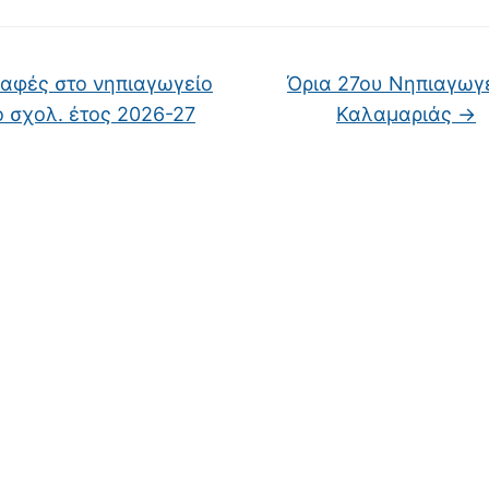
αφές στο νηπιαγωγείο
Όρια 27ου Νηπιαγωγ
ο σχολ. έτος 2026-27
Καλαμαριάς
→