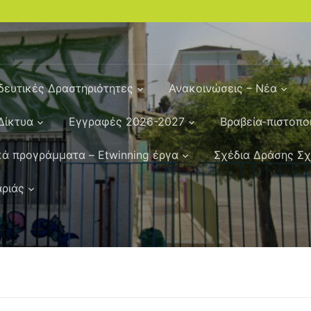
δευτικές Δραστηριότητες
Ανακοινώσεις – Νέα
Δίκτυα
Εγγραφές 2026-2027
Βραβεία-πιστοπο
ά προγράμματα – Etwinning έργα
Σχέδια Δράσης Σ
αριάς