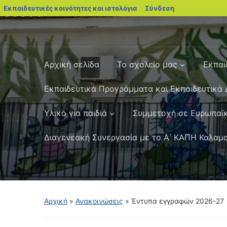
blogs.sch.gr
Εκπαιδευτικές κοινότητες και ιστολόγια
Σύνδεση
Αρχική σελίδα
Το σχολείο μας
Εκπαι
Εκπαιδευτικά Προγράμματα και Εκπαιδευτικά 
Yλικό για παιδιά
Συμμετοχή σε Ευρωπαϊκ
Διαγενεακή Συνεργασία με το Α΄ ΚΑΠΗ Καλαμ
Αρχική
»
Ανακοινώσεις
»
Έντυπα εγγραφών 2026-27