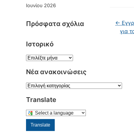
Ιουνίου 2026
Πρόσφατα σχόλια
←
Εγγρ
για τ
Ιστορικό
Ιστορικό
Νέα ανακοινώσεις
Νέα
ανακοινώσεις
Translate
Select
a
Translate
language