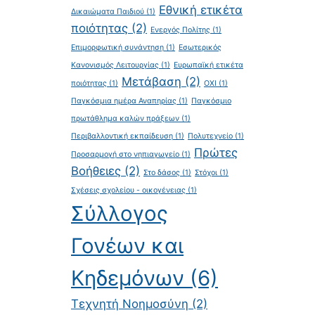
Εθνική ετικέτα
Δικαιώματα Παιδιού
(1)
ποιότητας
(2)
Ενεργός Πολίτης
(1)
Επιμορφωτική συνάντηση
(1)
Εσωτερικός
Κανονισμός Λειτουργίας
(1)
Ευρωπαϊκή ετικέτα
Μετάβαση
(2)
ποιότητας
(1)
ΟΧΙ
(1)
Παγκόσμια ημέρα Αναπηρίας
(1)
Παγκόσμιο
πρωτάθλημα καλών πράξεων
(1)
Περιβαλλοντική εκπαίδευση
(1)
Πολυτεχνείο
(1)
Πρώτες
Προσαρμογή στο νηπιαγωγείο
(1)
Βοήθειες
(2)
Στο δάσος
(1)
Στόχοι
(1)
Σχέσεις σχολείου - οικογένειας
(1)
Σύλλογος
Γονέων και
Κηδεμόνων
(6)
Τεχνητή Νοημοσύνη
(2)