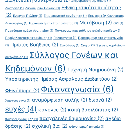
Διαγενεακή συνεργασία
(2)
Διαμόρφωση της αυλής
(1)
Εθνική ετικέτα ποιότητας
Διατροφή
(1)
Δικαιώματα Παιδιού
(1)
(2)
Ενεργός Πολίτης
(1)
Επιμορφωτική συνάντηση
(1)
Εσωτερικός Κανονισμός
Μετάβαση
(2)
Λειτουργίας
(1)
Ευρωπαϊκή ετικέτα ποιότητας
(1)
ΟΧΙ
(1)
Παγκόσμια ημέρα Αναπηρίας
(1)
Παγκόσμιο πρωτάθλημα καλών πράξεων
(1)
Περιβαλλοντική εκπαίδευση
(1)
Πολυτεχνείο
(1)
Προσαρμογή στο νηπιαγωγείο
Πρώτες Βοήθειες
(2)
(1)
Στο δάσος
(1)
Στόχοι
(1)
Σχέσεις σχολείου -
Σύλλογος Γονέων και
οικογένειας
(1)
Κηδεμόνων
(6)
Τεχνητή Νοημοσύνη
(2)
Υποστηρικτής Ημέρας Ασφαλούς Διαδικτύου
(2)
Φιλαναγνωσία
(6)
Φθινόπωρο
(2)
αναμόρφωση αυλής
(2)
δωρεά
(2)
Χριστούγεννα
(1)
ευχές
(4)
κανόνες
(2)
κοπή βασιλόπιτας
(2)
πασχαλινές δημιουργίες
(2)
σχέδιο
παιχνίδι γνωριμίας
(1)
δράσης
(2)
σχολική βία
(2)
φθινοπωρινή ιστορία
(1)