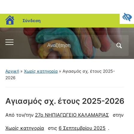
blogs.sch.gr
Σύνδεση
Αναζήτηση
Εναλλαγή
για:
του
μενού
για
Αρχική
»
Χωρίς κατηγορία
»
Αγιασμός σχ. έτους 2025-
κινητά
2026
Αγιασμός σχ. έτους 2025-2026
Από τον/την
27ο ΝΗΠΙΑΓΩΓΕΙΟ ΚΑΛΑΜΑΡΙΑΣ
στην
Χωρίς κατηγορία
στις
6 Σεπτεμβρίου 2025
.