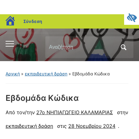
blogs.sch.gr
Σύνδεση
Αναζήτηση
Εναλλαγή
για:
του
μενού
για
Αρχική
»
εκπαιδευτική δράση
»
Εβδομάδα Κώδικα
κινητά
Εβδομάδα Κώδικα
Από τον/την
27ο ΝΗΠΙΑΓΩΓΕΙΟ ΚΑΛΑΜΑΡΙΑΣ
στην
εκπαιδευτική δράση
στις
28 Νοεμβρίου 2024
.