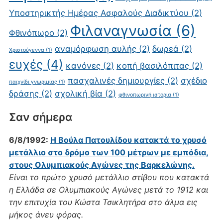
Υποστηρικτής Ημέρας Ασφαλούς Διαδικτύου
(2)
Φιλαναγνωσία
(6)
Φθινόπωρο
(2)
αναμόρφωση αυλής
(2)
δωρεά
(2)
Χριστούγεννα
(1)
ευχές
(4)
κανόνες
(2)
κοπή βασιλόπιτας
(2)
πασχαλινές δημιουργίες
(2)
σχέδιο
παιχνίδι γνωριμίας
(1)
δράσης
(2)
σχολική βία
(2)
φθινοπωρινή ιστορία
(1)
Σαν σήμερα
6/8/1992:
Η Βούλα Πατουλίδου κατακτά το χρυσό
μετάλλιο στο δρόμο των 100 μέτρων με εμπόδια,
στους Ολυμπιακούς Αγώνες της Βαρκελώνης.
Είναι το πρώτο χρυσό μετάλλιο στίβου που κατακτά
η Ελλάδα σε Ολυμπιακούς Αγώνες μετά το 1912 και
την επιτυχία του Κώστα Τσικλητήρα στο άλμα εις
μήκος άνευ φόρας.