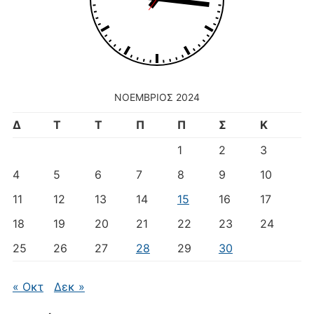
ΝΟΈΜΒΡΙΟΣ 2024
Δ
Τ
Τ
Π
Π
Σ
Κ
1
2
3
4
5
6
7
8
9
10
11
12
13
14
15
16
17
18
19
20
21
22
23
24
25
26
27
28
29
30
« Οκτ
Δεκ »