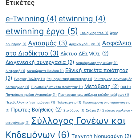
Ετικέτες
e-Twinning
(4)
etwinning
(4)
etwinning έργο
(5)
The giving tree
(1)
Άγιος
Αγιασμός
(3)
Ασφάλεια
Δημήτριος
(1)
Αριχικό γράμμα1
(1)
στο Διαδίκτυο
(3)
Δίκτυο ΔΕΣΜΟΣ
(2)
Διαγενεακή συνεργασία
(2)
Διαμόρφωση της αυλής
(1)
Εθνική ετικέτα ποιότητας
Διατροφή
(1)
Δικαιώματα Παιδιού
(1)
(2)
Ενεργός Πολίτης
(1)
Επιμορφωτική συνάντηση
(1)
Εσωτερικός Κανονισμός
Μετάβαση
(2)
Λειτουργίας
(1)
Ευρωπαϊκή ετικέτα ποιότητας
(1)
ΟΧΙ
(1)
Παγκόσμια ημέρα Αναπηρίας
(1)
Παγκόσμιο πρωτάθλημα καλών πράξεων
(1)
Περιβαλλοντική εκπαίδευση
(1)
Πολυτεχνείο
(1)
Προσαρμογή στο νηπιαγωγείο
Πρώτες Βοήθειες
(2)
(1)
Στο δάσος
(1)
Στόχοι
(1)
Σχέσεις σχολείου -
Σύλλογος Γονέων και
οικογένειας
(1)
Κηδεμόνων
(6)
Τεχνητή Νοημοσύνη
(2)