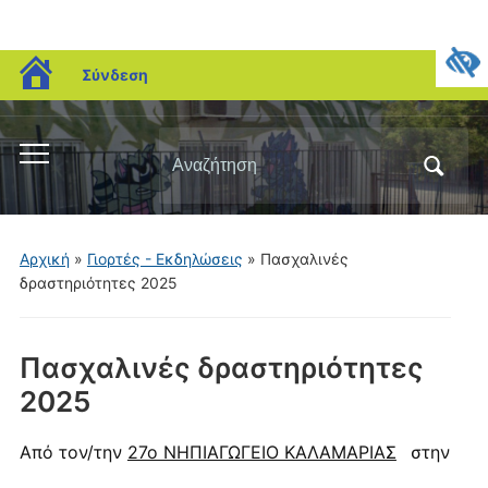
blogs.sch.gr
Σύνδεση
Αναζήτηση
Εναλλαγή
για:
του
μενού
για
Αρχική
»
Γιορτές - Εκδηλώσεις
»
Πασχαλινές
κινητά
δραστηριότητες 2025
Πασχαλινές δραστηριότητες
2025
Από τον/την
27ο ΝΗΠΙΑΓΩΓΕΙΟ ΚΑΛΑΜΑΡΙΑΣ
στην