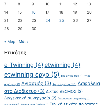
7
8
9
10
11
12
13
14
15
16
17
18
19
20
21
22
23
24
25
26
27
28
29
30
« Μαρ
Μάι »
Ετικέτες
e-Twinning
(4)
etwinning
(4)
etwinning έργο
(5)
The giving tree
(1)
Άγιος
Αγιασμός
(3)
Ασφάλεια
Δημήτριος
(1)
Αριχικό γράμμα1
(1)
στο Διαδίκτυο
(3)
Δίκτυο ΔΕΣΜΟΣ
(2)
Διαγενεακή συνεργασία
(2)
Διαμόρφωση της αυλής
(1)
Εθνική ετικέτα ποιότητας
Διατροφή
(1)
Δικαιώματα Παιδιού
(1)