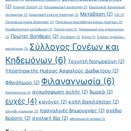
(2)
Ενεργός Πολίτης
(1)
Επιμορφωτική συνάντηση
(1)
Εσωτερικός Κανονισμός
Μετάβαση
(2)
Λειτουργίας
(1)
Ευρωπαϊκή ετικέτα ποιότητας
(1)
ΟΧΙ
(1)
Παγκόσμια ημέρα Αναπηρίας
(1)
Παγκόσμιο πρωτάθλημα καλών πράξεων
(1)
Περιβαλλοντική εκπαίδευση
(1)
Πολυτεχνείο
(1)
Προσαρμογή στο νηπιαγωγείο
Πρώτες Βοήθειες
(2)
(1)
Στο δάσος
(1)
Στόχοι
(1)
Σχέσεις σχολείου -
Σύλλογος Γονέων και
οικογένειας
(1)
Κηδεμόνων
(6)
Τεχνητή Νοημοσύνη
(2)
Υποστηρικτής Ημέρας Ασφαλούς Διαδικτύου
(2)
Φιλαναγνωσία
(6)
Φθινόπωρο
(2)
αναμόρφωση αυλής
(2)
δωρεά
(2)
Χριστούγεννα
(1)
ευχές
(4)
κανόνες
(2)
κοπή βασιλόπιτας
(2)
πασχαλινές δημιουργίες
(2)
σχέδιο
παιχνίδι γνωριμίας
(1)
δράσης
(2)
σχολική βία
(2)
φθινοπωρινή ιστορία
(1)