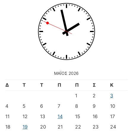
to
translate
this
page
ΜΆΙΟΣ 2026
Δ
Τ
Τ
Π
Π
Σ
Κ
1
2
3
4
5
6
7
8
9
10
11
12
13
14
15
16
17
18
19
20
21
22
23
24