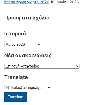
Καλοκαιρινή γιορτή 2026
10 Ιουνίου 2026
Πρόσφατα σχόλια
Ιστορικό
Ιστορικό
Νέα ανακοινώσεις
Νέα
ανακοινώσεις
Translate
Select
a
Translate
language