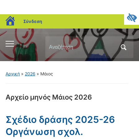
blogs.sch.gr
Σύνδεση
Αναζήτηση
Εναλλαγή
για:
του
μενού
για
Αρχική
»
2026
»
Μάιος
κινητά
Αρχείο μηνός
Μάιος 2026
Σχέδιο δράσης 2025-26
Οργάνωση σχολ.