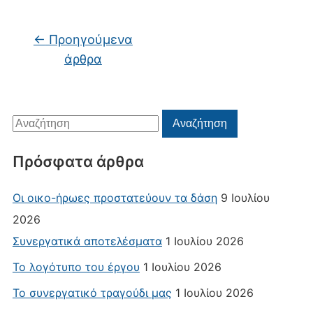
Πλοήγηση άρθρων
←
Προηγούμενα
άρθρα
Αναζήτηση
Αναζήτηση
για:
Πρόσφατα άρθρα
Οι οικο-ήρωες προστατεύουν τα δάση
9 Ιουλίου
2026
Συνεργατικά αποτελέσματα
1 Ιουλίου 2026
Το λογότυπο του έργου
1 Ιουλίου 2026
Το συνεργατικό τραγούδι μας
1 Ιουλίου 2026