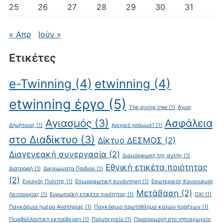
25
26
27
28
29
30
31
« Απρ
Ιούν »
Ετικέτες
e-Twinning
(4)
etwinning
(4)
etwinning έργο
(5)
The giving tree
(1)
Άγιος
Αγιασμός
(3)
Ασφάλεια
Δημήτριος
(1)
Αριχικό γράμμα1
(1)
στο Διαδίκτυο
(3)
Δίκτυο ΔΕΣΜΟΣ
(2)
Διαγενεακή συνεργασία
(2)
Διαμόρφωση της αυλής
(1)
Εθνική ετικέτα ποιότητας
Διατροφή
(1)
Δικαιώματα Παιδιού
(1)
(2)
Ενεργός Πολίτης
(1)
Επιμορφωτική συνάντηση
(1)
Εσωτερικός Κανονισμός
Μετάβαση
(2)
Λειτουργίας
(1)
Ευρωπαϊκή ετικέτα ποιότητας
(1)
ΟΧΙ
(1)
Παγκόσμια ημέρα Αναπηρίας
(1)
Παγκόσμιο πρωτάθλημα καλών πράξεων
(1)
Περιβαλλοντική εκπαίδευση
(1)
Πολυτεχνείο
(1)
Προσαρμογή στο νηπιαγωγείο