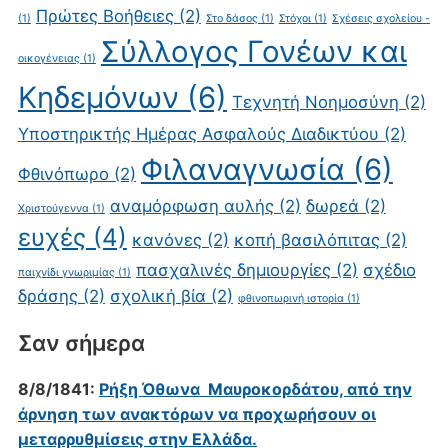
Πρώτες Βοήθειες
(2)
(1)
Στο δάσος
(1)
Στόχοι
(1)
Σχέσεις σχολείου -
Σύλλογος Γονέων και
οικογένειας
(1)
Κηδεμόνων
(6)
Τεχνητή Νοημοσύνη
(2)
Υποστηρικτής Ημέρας Ασφαλούς Διαδικτύου
(2)
Φιλαναγνωσία
(6)
Φθινόπωρο
(2)
αναμόρφωση αυλής
(2)
δωρεά
(2)
Χριστούγεννα
(1)
ευχές
(4)
κανόνες
(2)
κοπή βασιλόπιτας
(2)
πασχαλινές δημιουργίες
(2)
σχέδιο
παιχνίδι γνωριμίας
(1)
δράσης
(2)
σχολική βία
(2)
φθινοπωρινή ιστορία
(1)
Σαν σήμερα
8/8/1841:
Ρήξη Όθωνα  Μαυροκορδάτου, από την
άρνηση των ανακτόρων να προχωρήσουν οι
μεταρρυθμίσεις στην Ελλάδα.