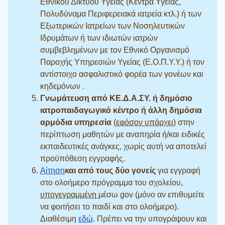
Εθνικού Δικτύου Υγείας (Κέντρα Υγείας,
Πολυδύναμα Περιφερειακά ιατρεία κτλ.) ή των
Εξωτερικών Ιατρείων των Νοσηλευτικών
Ιδρυμάτων ή των ιδιωτών ιατρών
συμβεβλημένων με τον Εθνικό Οργανισμό
Παροχής Υπηρεσιών Υγείας (Ε.Ο.Π.Υ.Υ.) ή τον
αντίστοιχο ασφαλιστικό φορέα των γονέων και
κηδεμόνων .
Γνωμάτευση από ΚΕ.Δ.Α.ΣΥ. ή δημόσιο
ιατροπαιδαγωγικό κέντρο ή άλλη δημόσια
αρμόδια υπηρεσία
(
εφόσον υπάρχει
) στην
περίπτωση μαθητών με αναπηρία ή/και ειδικές
εκπαιδευτικές ανάγκες, χωρίς αυτή να αποτελεί
προϋπόθεση εγγραφής.
Αίτηση
και από τους δύο γονείς
για εγγραφή
στο ολοήμερο πρόγραμμα του σχολείου,
υπογεγραμμένη
μέσω gov (μόνο αν επιθυμείτε
να φοιτήσει το παιδί και στο ολοήμερο).
Διαθέσιμη
εδώ
. Πρέπει να την υπογράψουν και