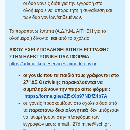
οι δυο γονείς διότι για την εγγραφή στο
ολοήμερο είναι απαραίτητη η συναίνεση και
των δύο γονέων/κηδεμόνων.
Τα παραπάνω έντυπα (Α.Δ.Υ.Μ., ΑΙΤΗΣΗ για το
ολοήμερο ) δίνονται
και
από το σχολείο.
ΑΦΟΥ ΕΧΕΙ ΥΠΟΒΛΗΘΕΙ
ΑΙΤΗΣΗ ΕΓΓΡΑΦΗΣ
ΣΤΗΝ ΗΛΕΚΤΡΟΝΙΚΗ ΠΛΑΤΦΟΡΜΑ
https://adimotikou.eservices.minedu.gov.gr
οι γονείς που τα παιδιά τους γράφονται στο
ο
27
ΔΣ Θεσ/νίκης παρακαλούνται να
συμπληρώνουν την παρακάτω φόρμα :
https://forms.gle/sZj5xXp97NDfZ4b7A
οι γ
ονείς προσκομίζουν στο σχολείο
όσα από
τα
παραπάνω δικαιολογητικά
δεν
μπόρεσαν
να αναρτήσουν στην πλατφόρμα των
εγγραφών μέσω email , 27dimthe@sch.gr .