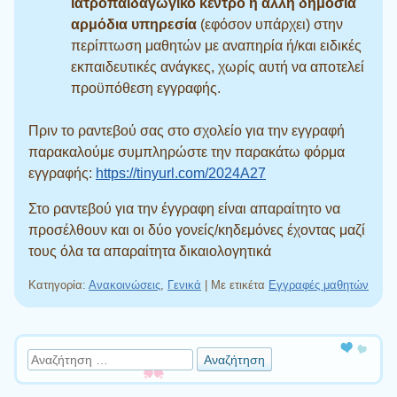
ιατροπαιδαγωγικό κέντρο ή άλλη δημόσια
αρμόδια υπηρεσία
(εφόσον υπάρχει) στην
περίπτωση μαθητών με αναπηρία ή/και ειδικές
εκπαιδευτικές ανάγκες, χωρίς αυτή να αποτελεί
προϋπόθεση εγγραφής.
Πριν το ραντεβού σας στο σχολείο για την εγγραφή
παρακαλούμε συμπληρώστε την παρακάτω φόρμα
εγγραφής:
https://tinyurl.com/2024A27
Στο ραντεβού για την έγγραφη είναι απαραίτητο να
προσέλθουν και οι δύο γονείς/κηδεμόνες έχοντας μαζί
τους όλα τα απαραίτητα δικαιολογητικά
Κατηγορία:
Ανακοινώσεις
,
Γενικά
|
Με ετικέτα
Εγγραφές μαθητών
Πλοήγηση άρθρων
Αναζήτηση