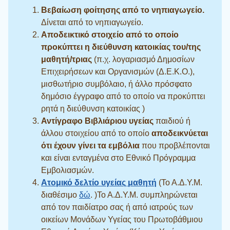
Βεβαίωση φοίτησης από το νηπιαγωγείο.
Δίνεται από το νηπιαγωγείο.
Αποδεικτικό στοιχείο από το οποίο
προκύπτει η διεύθυνση κατοικίας του/της
μαθητή/τριας
(π.χ. λογαριασμό Δημοσίων
Επιχειρήσεων και Οργανισμών (Δ.Ε.Κ.Ο.),
μισθωτήριο συμβόλαιο, ή άλλο πρόσφατο
δημόσιο έγγραφο από το οποίο να προκύπτει
ρητά η διεύθυνση κατοικίας )
Αντίγραφο Βιβλιάριου υγείας
παιδιού ή
άλλου στοιχείου από το οποίο
αποδεικνύεται
ότι έχουν γίνει τα εμβόλια
που προβλέπονται
και είναι ενταγμένα στο Εθνικό Πρόγραμμα
Εμβολιασμών.
Ατομικό δελτίο υγείας μαθητή
(Το Α.Δ.Υ.Μ.
διαθέσιμο
δώ
. )Το Α.Δ.Υ.Μ. συμπληρώνεται
από τον παιδίατρο σας ή από ιατρούς των
οικείων Μονάδων Υγείας του Πρωτοβάθμιου