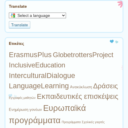
Translate
Select
a
Translate
language
to
translate
Ετικέτες
this
page
ErasmusPlus
GlobetrottersProject
InclusiveEducation
InterculturalDialogue
LanguageLearning
Δράσεις
Ανακύκλωση
Εκπαιδευτικές επισκέψεις
Εγγραφές μαθητών
Ευρωπαϊκά
Ενημέρωση γονέων
προγράμματα
Προγράμματα
Σχολικές γιορτές