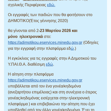
σχολικής Περιφέρειας
εδώ.
Οι εγγραφές των παιδιών που θα φοιτήσουν στο
ΔΗΜΟΤΙΚΟ(Έτος γέννησης 2020)
θα γίνονται από 2
-23
Μαρτίου 2026 και
μόνο ηλεκτρονικά
στο:
https://adimotikou.eservices.minedu.gov.gr
(Οδηγίες
για την εγγραφή στην πλατφόρμα εδ
ώ
.)
Η εγκύκλιος για τις εγγραφές στην Α Δημοτικού του
Υ.ΠΑΙ.Θ.Α. διαθέσιμη
εδώ
.
Η αίτηση στην πλατφόρμα
https://adimotikou.eservices.minedu.gov.gr
υποβάλλεται από τον ένα γονέα/κηδεμόνα
(ανεξαρτήτου επιμέλειας) και στη συνέχεια ο έτερος
γονέας/κηδεμόνας εισέρχεται στην ηλεκτρονική
πλατφόρμα ) και επιβεβαιώνει την αίτηση που έχει
υποβληθεί από τον άλλο γονέα/κηδεμόνα. Έχει τη