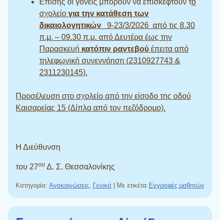
Επίσης οι γονείς μπορούν να επισκεφτούν τ
ο
σχολείο
για την κατάθεση των
δικαιολογητικών
9-23/3/2026 από τις 8.30
π.μ. – 09.30 π.μ. από Δευτέρα έως την
Παρασκευή
κατόπιν ραντεβού
έπειτα από
τηλεφωνική συνεννόηση (2310927743 &
2311230145).
Προσέλευση στο σχoλείο από την είσοδο της οδού
Καισαρείας 15 (Δίπλα από τον πεζόδρομο).
Η Διεύθυνση
ου
του 27
Δ. Σ. Θεσσαλονίκης
Κατηγορία:
Ανακοινώσεις
,
Γενικά
|
Με ετικέτα
Εγγραφές μαθητών