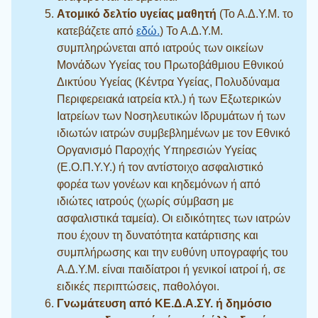
Ατομικό δελτίο υγείας μαθητή
(Το Α.Δ.Υ.Μ. το
κατεβάζετε από
εδώ.
) Το Α.Δ.Υ.Μ.
συμπληρώνεται από ιατρούς των οικείων
Μονάδων Υγείας του Πρωτοβάθμιου Εθνικού
Δικτύου Υγείας (Κέντρα Υγείας, Πολυδύναμα
Περιφερειακά ιατρεία κτλ.) ή των Εξωτερικών
Ιατρείων των Νοσηλευτικών Ιδρυμάτων ή των
ιδιωτών ιατρών συμβεβλημένων με τον Εθνικό
Οργανισμό Παροχής Υπηρεσιών Υγείας
(Ε.Ο.Π.Υ.Υ.) ή τον αντίστοιχο ασφαλιστικό
φορέα των γονέων και κηδεμόνων ή από
ιδιώτες ιατρούς (χωρίς σύμβαση με
ασφαλιστικά ταμεία). Οι ειδικότητες των ιατρών
που έχουν τη δυνατότητα κατάρτισης και
συμπλήρωσης και την ευθύνη υπογραφής του
Α.Δ.Υ.Μ. είναι παιδίατροι ή γενικοί ιατροί ή, σε
ειδικές περιπτώσεις, παθολόγοι.
Γνωμάτευση από ΚΕ.Δ.Α.ΣΥ. ή δημόσιο