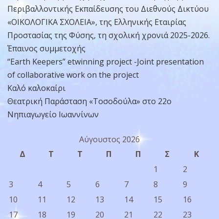
Περιβαλλοντικής Εκπαίδευσης του Διεθνούς Δικτύου
«ΟΙΚΟΛΟΓΙΚΑ ΣΧΟΛΕΙΑ», της Ελληνικής Εταιρίας
Προστασίας της Φύσης, τη σχολική χρονιά 2025-2026.
Έπαινος συμμετοχής
“Earth Keepers” etwinning project -Joint presentation
of collaborative work on the project
Καλό καλοκαίρι
Θεατρική Παράσταση «Τοσοδούλα» στο 22ο
Νηπιαγωγείο Ιωαννίνων
Αύγουστος 2026
Δ
Τ
Τ
Π
Π
Σ
Κ
1
2
3
4
5
6
7
8
9
10
11
12
13
14
15
16
17
18
19
20
21
22
23