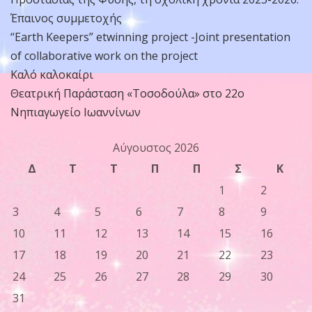
Έπαινος συμμετοχής
“Earth Keepers” etwinning project -Joint presentation
of collaborative work on the project
Καλό καλοκαίρι
Θεατρική Παράσταση «Τοσοδούλα» στο 22ο
Νηπιαγωγείο Ιωαννίνων
Αύγουστος 2026
Δ
Τ
Τ
Π
Π
Σ
Κ
1
2
3
4
5
6
7
8
9
10
11
12
13
14
15
16
17
18
19
20
21
22
23
24
25
26
27
28
29
30
31