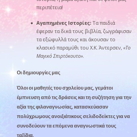
περιπέτεια!
Αγαπημένες Ιστορίες:
Τα παιδιά
έφεραν τα δικά τους βιβλία, ζωγράφισαν
τα εξώφυλλά τους και άκουσαν το
κλασικό παραμύθι του Χ.Κ. Άντερσεν,
«Το
Μαγικό Σπιρτόκουτο»
.
Οι δημιουργίες μας
Όλοι οι μαθητές του σχολείου μας, γεμάτοι
έμπνευση από τις δράσεις και τη συζήτηση για την
αξία της φιλαναγνωσίας, κατασκεύασαν
πολύχρωμους
ανοιξιάτικους σελιδοδείκτες
για να
συνοδεύουν τα επόμενα αναγνωστικά τους
ταξίδια.