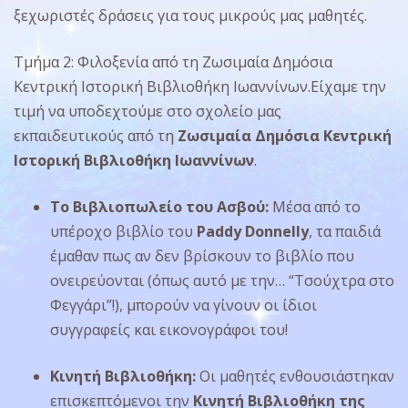
ξεχωριστές δράσεις για τους μικρούς μας μαθητές.
Τμήμα 2: Φιλοξενία από τη Ζωσιμαία Δημόσια
Κεντρική Ιστορική Βιβλιοθήκη Ιωαννίνων.Είχαμε την
τιμή να υποδεχτούμε στο σχολείο μας
εκπαιδευτικούς από τη
Ζωσιμαία Δημόσια Κεντρική
Ιστορική Βιβλιοθήκη Ιωαννίνων
.
Το Βιβλιοπωλείο του Ασβού:
Μέσα από το
υπέροχο βιβλίο του
Paddy Donnelly
, τα παιδιά
έμαθαν πως αν δεν βρίσκουν το βιβλίο που
ονειρεύονται (όπως αυτό με την… “Τσούχτρα στο
Φεγγάρι”!), μπορούν να γίνουν οι ίδιοι
συγγραφείς και εικονογράφοι του!
Κινητή Βιβλιοθήκη:
Οι μαθητές ενθουσιάστηκαν
επισκεπτόμενοι την
Κινητή Βιβλιοθήκη της