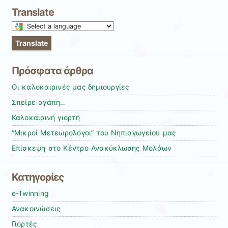
Translate
Select
a
Translate
language
to
Πρόσφατα άρθρα
translate
this
Οι καλοκαιρινές μας δημιουργίες
page
Σπείρε αγάπη…
Καλοκαιρινή γιορτή
“Μικροί Μετεωρολόγοι” του Νηπιαγωγείου μας
Επίσκεψη στο Κέντρο Ανακύκλωσης Μολάων
Κατηγορίες
e-Twinning
Ανακοινώσεις
Γιορτές