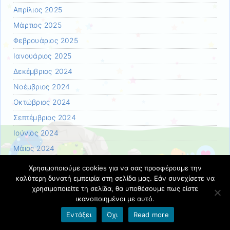
Απρίλιος 2025
Μάρτιος 2025
Φεβρουάριος 2025
Ιανουάριος 2025
Δεκέμβριος 2024
Νοέμβριος 2024
Οκτώβριος 2024
Σεπτέμβριος 2024
Ιούνιος 2024
Μάιος 2024
Απρίλιος 2024
Χρησιμοποιούμε cookies για να σας προσφέρουμε την
καλύτερη δυνατή εμπειρία στη σελίδα μας. Εάν συνεχίσετε να
Μάρτιος 2024
χρησιμοποιείτε τη σελίδα, θα υποθέσουμε πως είστε
Φεβρουάριος 2024
ικανοποιημένοι με αυτό.
Ιανουάριος 2024
Εντάξει
Όχι
Read more
Δεκέμβριος 2023