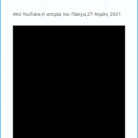
Από YouTube,Η ιστορία του Πάσχα,27 Απρίλη 2021