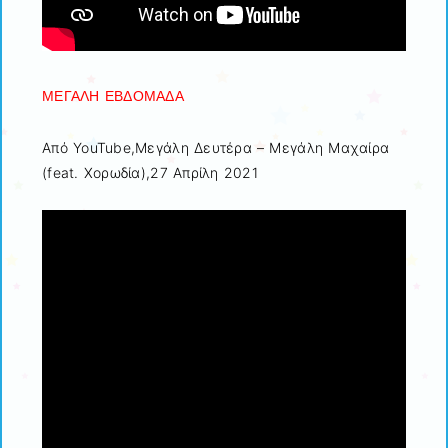
ΜΕΓΑΛΗ ΕΒΔΟΜΑΔΑ
Από YouTube,Μεγάλη Δευτέρα – Μεγάλη Μαχαίρα
(feat. Χορωδία),27 Aπρίλη 2021