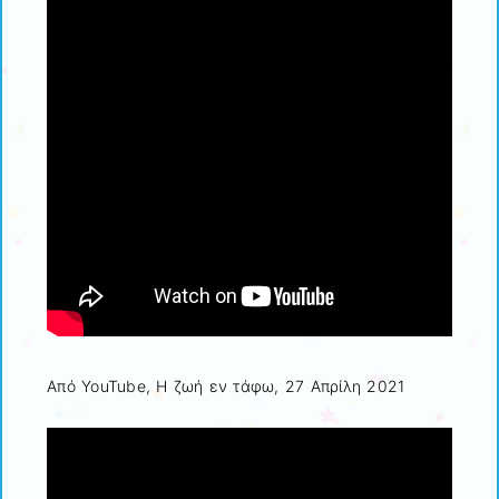
Από YouTube, Η ζωή εν τάφω, 27 Απρίλη 2021