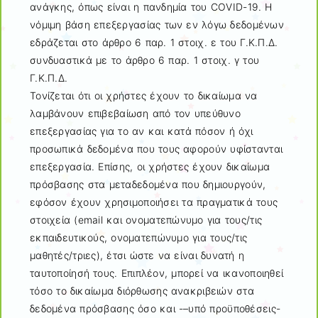
ανάγκης, όπως είναι η πανδημία του COVID-19. Η
νόμιμη βάση επεξεργασίας των εν λόγω δεδομένων
εδράζεται στο άρθρο 6 παρ. 1 στοιχ. ε του Γ.Κ.Π.Δ.
συνδυαστικά με το άρθρο 6 παρ. 1 στοιχ. γ του
Γ.Κ.Π.Δ.
Τονίζεται ότι οι χρήστες έχουν το δικαίωμα να
λαμβάνουν επιβεβαίωση από τον υπεύθυνο
επεξεργασίας για το αν και κατά πόσον ή όχι
προσωπικά δεδομένα που τους αφορούν υφίστανται
επεξεργασία. Επίσης, οι χρήστες έχουν δικαίωμα
πρόσβασης στα μεταδεδομένα που δημιουργούν,
εφόσον έχουν χρησιμοποιήσει τα πραγματικά τους
στοιχεία (email και ονοματεπώνυμο για τους/τις
εκπαιδευτικούς, ονοματεπώνυμο για τους/τις
μαθητές/τριες), έτσι ώστε να είναι δυνατή η
ταυτοποίησή τους. Επιπλέον, μπορεί να ικανοποιηθεί
τόσο το δικαίωμα διόρθωσης ανακριβειών στα
δεδομένα πρόσβασης όσο και -–υπό προϋποθέσεις-