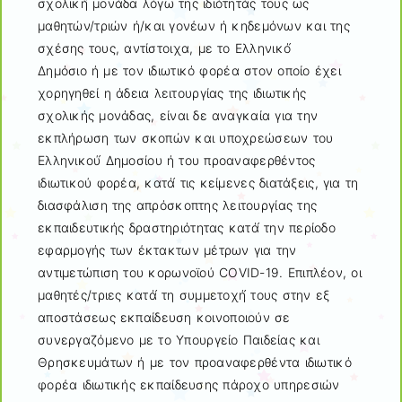
σχολική́ μονάδα λόγω της ιδιότητάς τους ως
μαθητών/τριών ή/και γονέων ή κηδεμόνων και της
σχέσης τους, αντίστοιχα, με το Ελληνικό́
Δημόσιο ή με τον ιδιωτικό φορέα στον οποίο έχει
χορηγηθεί η άδεια λειτουργίας της ιδιωτικής
σχολικής μονάδας, είναι δε αναγκαία για την
εκπλήρωση των σκοπών και υποχρεώσεων του
Ελληνικού́ Δημοσίου ή του προαναφερθέντος
ιδιωτικού φορέα, κατά́ τις κείμενες διατάξεις, για τη
διασφάλιση της απρόσκοπτης λειτουργίας της
εκπαιδευτικής δραστηριότητας κατά́ την περίοδο
εφαρμογής των έκτακτων μέτρων για την
αντιμετώπιση του κορωνοϊού COVID-19. Επιπλέον, οι
μαθητές/τριες κατά́ τη συμμετοχή́ τους στην εξ
αποστάσεως εκπαίδευση κοινοποιούν σε
συνεργαζόμενο με το Υπουργείο Παιδείας και
Θρησκευμάτων ή με τον προαναφερθέντα ιδιωτικό
φορέα ιδιωτικής εκπαίδευσης πάροχο υπηρεσιών