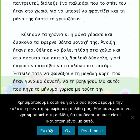
παντρευτεί, διάλεξε ένα παλικάρι που το σπίτι του
ήταν στο χωριό, για να μπορεί να φροντίζει και τη
μάνα της όποτε τη χρειαζόταν.
Κύλησαν τα χρόνια κι η μάνα γέρασε και
δύσκολα τα έφερνε βόλτα μοναχή της. Άνοιξη
ήτανε και θέλησε να βάλει πλύση στα χαλιά και
στα σκουτιά του σπιτιού, δουλειά δύσκολη, γιατί
έπρεπε να κατέβει να τα πλύνει στο ποτάμι.
Έστειλε τότε να φωνάξουν τη μεγάλη κόρη, που
ήταν γυναίκα δυνατή, να τη βοηθήσει. Μα αυτός
που πήγε το μήνυμα γύρισε με τούτη την
απάντηση:
Χρησιμοποιούμε cookies για να σας προσφέρουμε την
καλύτερη δυνατή εμπειρία στη σελίδα μας. Εάν συνεχίσετε να
— Να πεις της μάνας δεν αδειάζω τώρα.
χρησιμοποιείτε τη σελίδα, θα υποθέσουμε πως είστε
Πλένω κι εγώ κι άμα τελειώσω και μπορέσω.
ικανοποιημένοι με αυτό.
Εντάξει
Όχι
Read more
Πικράθηκε η γριούλα, σαν άκουσε τα λόγια της