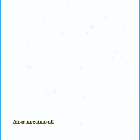
Λήψη αρχείου pdf
.