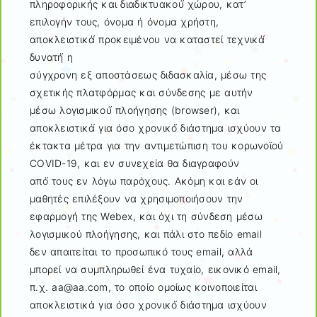
πληροφορικής και διαδικτυακού́ χώρου, κατ’
επιλογήν τους, όνομα ή όνομα χρήστη,
αποκλειστικά́ προκειμένου να καταστεί τεχνικά́
δυνατή́ η
σύγχρονη εξ αποστάσεως διδασκαλία, μέσω της
σχετικής πλατφόρμας και σύνδεσης με αυτήν
μέσω λογισμικού́ πλοήγησης (browser), και
αποκλειστικά́ για όσο χρονικό́ διάστημα ισχύουν τα
έκτακτα μέτρα για την αντιμετώπιση του κορωνοϊού
COVID-19, και εν συνεχεία θα διαγραφούν
από́ τους εν λόγω παρόχους. Ακόμη και εάν οι
μαθητές επιλέξουν να χρησιμοποιήσουν την
εφαρμογή της Webex, και όχι τη σύνδεση μέσω
λογισμικού πλοήγησης, και πάλι στο πεδίο email
δεν απαιτείται το προσωπικό τους email, αλλά
μπορεί να συμπληρωθεί ένα τυχαίο, εικονικό email,
π.χ. aa@aa.com, το οποίο ομοίως κοινοποιείται
αποκλειστικά για όσο χρονικό́ διάστημα ισχύουν