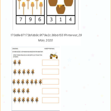
170d8e87173bfdb9c9f79e2c36bb1551Pinterest,29
Μάη 2020