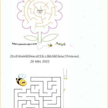
25c614b448094ecd253cc38b5863eba7,Pinterest,
29 Μάη 2020