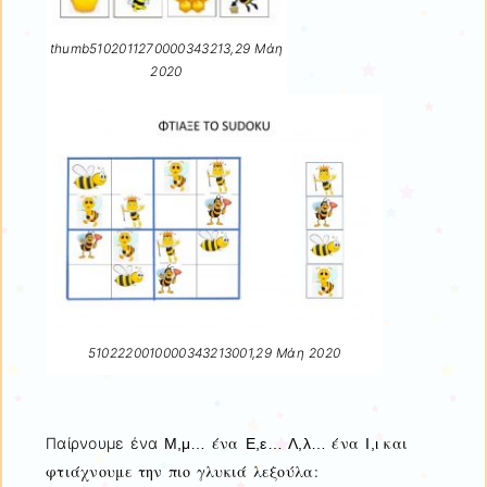
thumb5102011270000343213,29 Μάη
2020
5102220010000343213001,29 Μάη 2020
ένα
ένα
και
Παίρνουμε ένα
Μ,μ…
Ε,ε…
Λ,λ…
Ι,ι
φτιάχνουμε την πιο γλυκιά λεξούλα: