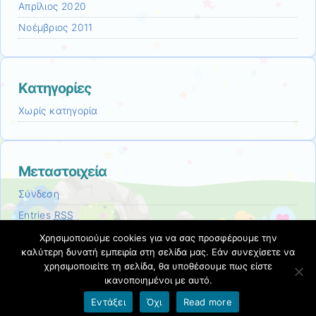
Απρίλιος 2020
Νοέμβριος 2011
Kατηγορίες
Χωρίς κατηγορία
Μεταστοιχεία
Σύνδεση
Entries
RSS
Comments
RSS
Χρησιμοποιούμε cookies για να σας προσφέρουμε την
καλύτερη δυνατή εμπειρία στη σελίδα μας. Εάν συνεχίσετε να
Εκπαιδευτικές Κοινότητες & Ιστολόγια ΠΣΔ
χρησιμοποιείτε τη σελίδα, θα υποθέσουμε πως είστε
ικανοποιημένοι με αυτό.
Εντάξει
Όχι
Read more
Όροι χρήσης blogs.sch.gr
|
Δήλωση προσβασιμότητας