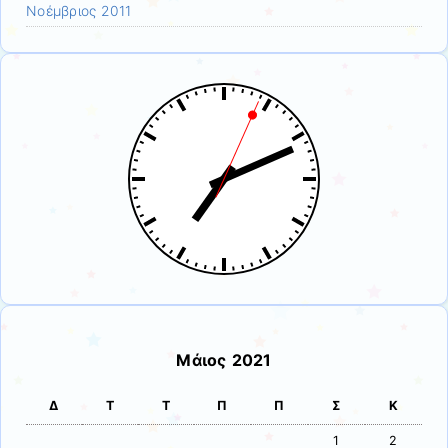
Νοέμβριος 2011
Μάιος 2021
Δ
Τ
Τ
Π
Π
Σ
Κ
1
2