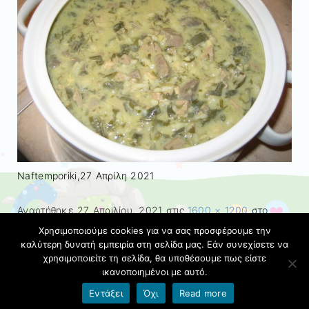
Naftemporiki,27 Aπρίλη 2021
Αναρτήθηκε
27 Απριλίου, 2021
στις
1600 × 1200
στο
ΚΑΛΗ ΑΝΑΣΤΑΣΗ!!!
|
Τα σχόλια και οι παραθέσεις είναι
Χρησιμοποιούμε cookies για να σας προσφέρουμε την
προσωρινά απενεργοποιημένα.
καλύτερη δυνατή εμπειρία στη σελίδα μας. Εάν συνεχίσετε να
χρησιμοποιείτε τη σελίδα, θα υποθέσουμε πως είστε
ικανοποιημένοι με αυτό.
← Προηγούμενο
Επόμενο →
Εντάξει
Όχι
Read more
Όροι χρήσης blogs.sch.gr
|
Δήλωση προσβασιμότητας