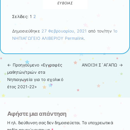
ΕΥΒΟΙΑΣ
Σελίδες:
1
2
Δημοσιεύθηκε
27 Φεβρουαρίου, 2021
από τον/την
1ο
ΝΗΠΙΑΓΩΓΕΙΟ ΑΛΙΒΕΡΙΟΥ
Permalink
.
← Προηγούμενo
«Εγγραφές
ΑΝΟΙΞΗ Σ`ΑΓΑΠΩ
→
Πλοήγηση άρθρων
μαθητών/τριών στα
Νηπιαγωγεία για το σχολικό
έτος 2021-22»
Αφήστε μια απάντηση
Η ηλ. διεύθυνση σας δεν δημοσιεύεται.
Τα υποχρεωτικά
πεδία σημειώνονται με
*