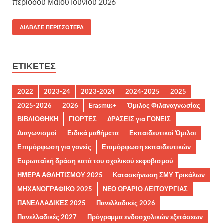
περιόδου Μαϊου Ιουνίου 2026
ΔΙΆΒΑΣΕ ΠΕΡΙΣΣΌΤΕΡΑ
ΕΤΙΚΈΤΕΣ
2022
2023-24
2023-2024
2024-2025
2025
2025-2026
2026
Erasmus+
Όμιλος Φιλαναγνωσίας
ΒΙΒΛΙΟΘΗΚΗ
ΓΙΟΡΤΕΣ
ΔΡΑΣΕΙΣ για ΓΟΝΕΙΣ
Διαγωνισμοί
Ειδικά μαθήματα
Εκπαιδευτικοί Όμιλοι
Επιμόρφωση για γονείς
Επιμόρφωση εκπαιδευτικών
Ευρωπαϊκή δράση κατά του σχολικού εκφοβισμού
ΗΜΕΡΑ ΑΘΛΗΤΙΣΜΟΥ 2025
Κατασκήνωση ΣΜΥ Τρικάλων
ΜΗΧΑΝΟΓΡΑΦΙΚΟ 2025
ΝΕΟ ΩΡΑΡΙΟ ΛΕΙΤΟΥΡΓΙΑΣ
ΠΑΝΕΛΛΑΔΙΚΕΣ 2025
Πανελλαδικές 2026
Πανελλαδικές 2027
Πρόγραμμα ενδοσχολικών εξετάσεων