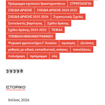
Πρόγραμμα σχολικών δραστηριοτήτων
ΣΤΡΑΤΟΛΟΓΙΑ
ΣΧΕΔΙΑ ΔΡΑΣΗΣ
ΣΧΕΔΙΑ ΔΡΑΣΗΣ 2024 2025
ΣΧΕΔΙΑ ΔΡΑΣΗΣ 2025 2026
Στρατιωτικές Σχολές
Συντελεστές βαρύτητας
Σχέδιο δράσης
Σχέδιο δράσης 2024-2025
ΤΕΦΑΑ
ΥΠΟΒΟΛΗ ΜΗΧΑΝΟΓΡΑΦΙΚΟΥ
Ψηφιακό φροντιστήριο Γ Λυκείου
αγιασμός
εξετάσεις
μαθητές με ειδικές εκπαιδευτικές ανάγκες
πανελλήνιες
πολυήμερη
πρόγραμμα
ύλη
ΙΣΤΟΡΙΚΌ
Ιούλιος 2026