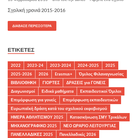
Σχολική χρονιά 2015-2016
ΔΙΆΒΑΣΕ ΠΕΡΙΣΣΌΤΕΡΑ
ΕΤΙΚΈΤΕΣ
2022
2023-24
2023-2024
2024-2025
2025
2025-2026
2026
Erasmus+
Όμιλος Φιλαναγνωσίας
ΒΙΒΛΙΟΘΗΚΗ
ΓΙΟΡΤΕΣ
ΔΡΑΣΕΙΣ για ΓΟΝΕΙΣ
Διαγωνισμοί
Ειδικά μαθήματα
Εκπαιδευτικοί Όμιλοι
Επιμόρφωση για γονείς
Επιμόρφωση εκπαιδευτικών
Ευρωπαϊκή δράση κατά του σχολικού εκφοβισμού
ΗΜΕΡΑ ΑΘΛΗΤΙΣΜΟΥ 2025
Κατασκήνωση ΣΜΥ Τρικάλων
ΜΗΧΑΝΟΓΡΑΦΙΚΟ 2025
ΝΕΟ ΩΡΑΡΙΟ ΛΕΙΤΟΥΡΓΙΑΣ
ΠΑΝΕΛΛΑΔΙΚΕΣ 2025
Πανελλαδικές 2026