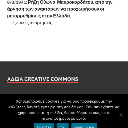
8/8/1841:
Ρήξη Όθωνα  Μαυροκορδάτου, από την
άρνηση των ανακτόρων να προχωρήσουν οι
μεταρρυθμίσεις στην Ελλάδα.
-
Σχετικές αναρτήσεις
ΆΔΕΙΑ CREATIVE COMMONS
Χρησιμοποιούμε cookies για να σας προσφέρουμε την
καλύτερη δυνατή εμπειρία στη σελίδα μας. Εάν συνεχίσετε να
Πνευματικά δικαιώματα © 2026
ΓΕΝΙΚΟ ΛΥΚΕΙΟ ΑΓΙΑΣ
.
χρησιμοποιείτε τη σελίδα, θα υποθέσουμε πως είστε
ικανοποιημένοι με αυτό.
Υποστηρίζεται από
blogs.sch.gr
και
HitMag
.
Εντάξει
Όχι
Read more